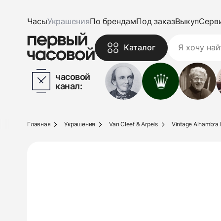
Часы
Украшения
По брендам
Под заказ
Выкуп
Серв
Каталог
часовой
канал:
Главная
Украшения
Van Cleef & Arpels
Vintage Alhambra 