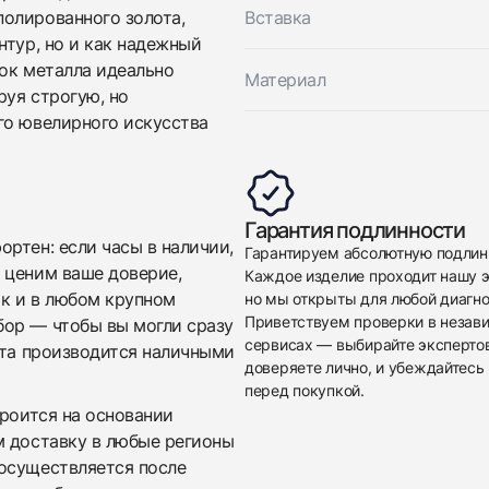
олированного золота,
Вставка
нтур, но и как надежный
нок металла идеально
Материал
руя строгую, но
го ювелирного искусства
Приложите фото ваших часов…
Гарантия подлинности
Отправить заявку
ртен: если часы в наличии,
Гарантируем абсолютную подлин
Отправить заявку
 ценим ваше доверие,
Каждое изделие проходит нашу э
ак и в любом крупном
но мы открыты для любой диагно
Приветствуем проверки в незав
бор — чтобы вы могли сразу
сервисах — выбирайте эксперто
ата производится наличными
доверяете лично, и убеждайтесь 
перед покупкой.
троится на основании
м доставку в любые регионы
осуществляется после