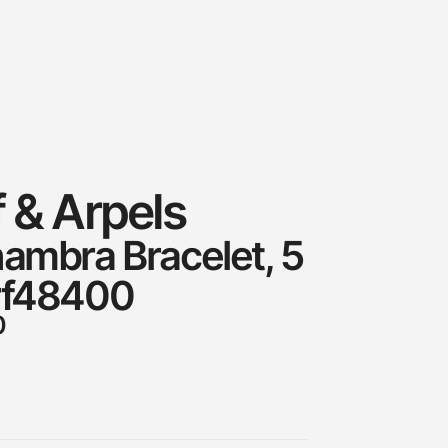
 & Arpels
hambra Bracelet, 5
rf48400
0