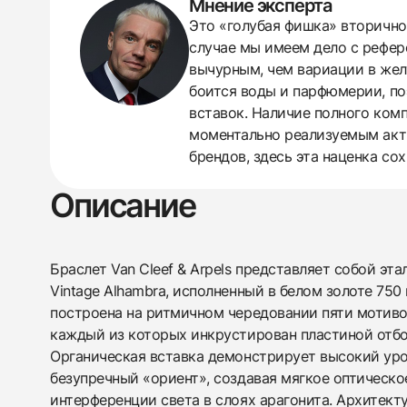
Мнение эксперта
Это «голубая фишка» вторично
случае мы имеем дело с рефер
438
285
145
142
205
204
195
150
6
вычурным, чем вариации в жел
боится воды и парфюмерии, по
вставок. Наличие полного комп
моментально реализуемым актив
брендов, здесь эта наценка со
Описание
Браслет Van Cleef & Arpels представляет собой эт
Vintage Alhambra, исполненный в белом золоте 750
построена на ритмичном чередовании пяти мотив
каждый из которых инкрустирован пластиной отбо
Органическая вставка демонстрирует высокий уро
безупречный «ориент», создавая мягкое оптическое
интерференции света в слоях арагонита. Архитект