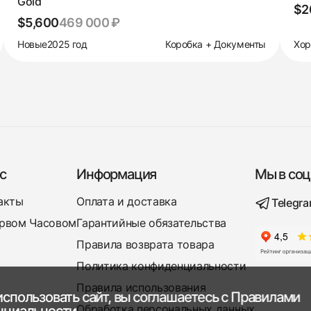
Gold
$2
$5,600
469 000 ₽
Новые
2025 год
Коробка + Документы
Хор
с
Информация
Мы в соц
акты
Оплата и доставка
Telegr
рвом Часовом
Гарантийные обязательства
Правила возврата товара
Политика конфиденциальности
Правила использования
спользовать сайт, вы соглашаетесь с
Правилами
Обработка персональных данных