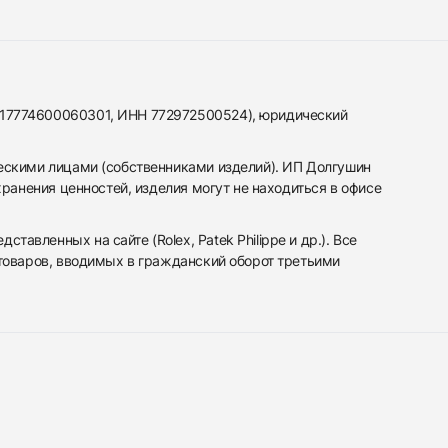
317774600060301, ИНН 772972500524), юридический
ескими лицами (собственниками изделий). ИП Долгушин
ранения ценностей, изделия могут не находиться в офисе
вленных на сайте (Rolex, Patek Philippe и др.). Все
 товаров, вводимых в гражданский оборот третьими