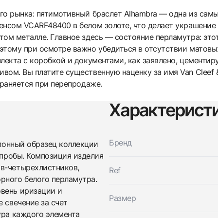
го рынка: пятимотивный браслет Alhambra — одна из сам
енсом VCARF48400 в белом золоте, что делает украшение
том металле. Главное здесь — состояние перламутра: это
этому при осмотре важно убедиться в отсутствии матовы
лекта с коробкой и документами, как заявлено, цементиру
ом. Вы платите существенную наценку за имя Van Cleef & 
храняется при перепродаже.
Характерист
Трейд-ин часов
Заказать эти часы
Оставьте ваши контактные данные и мы свяжемся с
Бренд
алонный образец коллекции
вами
 пробы. Композиция изделия
Оставьте ваши контактные данные и мы свяжемся с
Van Cleef & Arpels
вами
Vintage Alhambra Bracelet, 5 Motifs
ов-четырехлистников,
Ref
Van Cleef & Arpels
Vcarf48400
рного белого перламутра.
Vintage Alhambra Bracelet, 5 Motifs
Новые
Коробка + Документы
вень иризации и
$7,450
Vcarf48400
Размер
 свечение за счет
Новые
Коробка + Документы
$7,450
ура каждого элемента