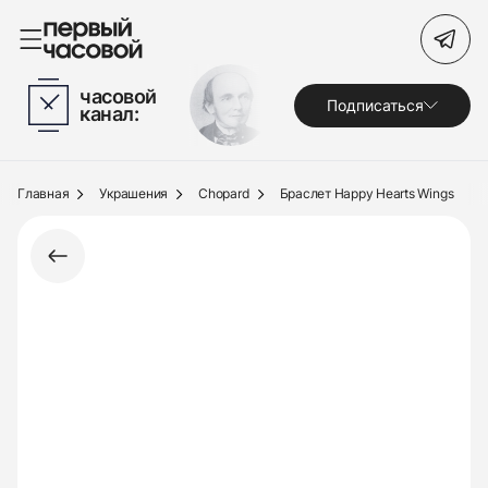
Поиск по сайту
часовой
Подписаться
канал:
Часы
Украшения
Главная
Украшения
Chopard
Браслет Happy Hearts Wings
По брендам
Под заказ
Выкуп
Сервис
Журнал
О нас
Контакты