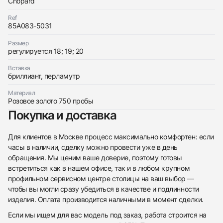
Chopard
Ref
85A083-5031
Размер
Трейд-ин часов
регулируется 18; 19; 20
Заказать эти часы
Оставьте ваши контактные данные и мы свяжемся
Вставка
с вами
бриллиант, перламутр
Оставьте ваши контактные данные и мы свяжемся
Chopard
с вами
Браслет Happy Hearts Wings
Материал
Chopard
Новые
Коробка + Документы
Розовое золото 750 пробы
$2,600
Браслет Happy Hearts Wings
Покупка и доставка
Новые
Коробка + Документы
$2,600
Для клиентов в Москве процесс максимально комфортен: если
часы в наличии, сделку можно провести уже в день
обращения. Мы ценим ваше доверие, поэтому готовы
встретиться как в нашем офисе, так и в любом крупном
профильном сервисном центре столицы на ваш выбор —
Приложите фото ваших часов…
чтобы вы могли сразу убедиться в качестве и подлинности
изделия. Оплата производится наличными в момент сделки.
Отправить заявку
Если мы ищем для вас модель под заказ, работа строится на
Отправить заявку