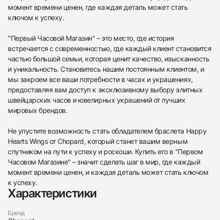
момент времени ценен, где каждая деталь может стать
ключом к успеху.
"Первый Часовой Магазин" – это место, где история
встречается с современностью, где каждый клиент становится
частью большой семьи, которая ценит качество, изысканность
и уникальность. Становитесь нашим постоянным клиентом, и
мы закроем все ваши потребности в часах и украшениях,
предоставляя вам доступ к эксклюзивному выбору элитных
швейцарских часов и ювелирных украшений от лучших
мировых брендов.
Не упустите возможность стать обладателем браслета Happy
Hearts Wings от Chopard, который станет вашим верным
спутником на пути к успеху и роскоши. Купить его в "Первом
Часовом Магазине" – значит сделать шаг в мир, где каждый
момент времени ценен, и каждая деталь может стать ключом
к успеху.
Характеристики
438
285
145
142
205
204
195
150
6
Бренд