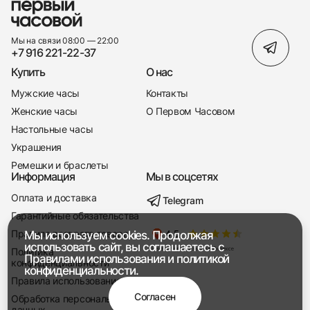
Мы на связи 08:00 — 22:00
+7 916 221-22-37
Купить
О нас
Мужские часы
Контакты
Женские часы
О Первом Часовом
Настольные часы
Украшения
Ремешки и браслеты
Информация
Мы в соцсетях
Оплата и доставка
Telegram
+7 916 221-22-37
Гарантийные обязательства
Правила возврата товара
Мы используем cookies. Продолжая
Мы насвязи 08:00 — 19:00
использовать сайт, вы соглашаетесь с
Политика
Правилами использования
и
политикой
конфиденциальности
конфиденциальности.
Правила использования
Согласен
Обработка персональных
данных