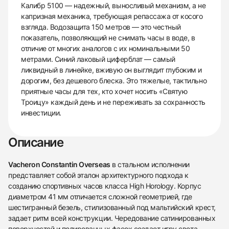
Калибр 5100 — надежный, выносливый механизм, а не
капризная механика, требующая репассажа от косого
взгляда. Водозащита 150 метров — это честный
показатель, позволяющий не снимать часы в воде, в
отличие от многих аналогов с их номинальными 50
метрами. Синий лаковый циферблат — самый
ликвидный в линейке, вживую он выглядит глубоким и
дорогим, без дешевого блеска. Это тяжелые, тактильно
приятные часы для тех, кто хочет носить «Святую
Троицу» каждый день и не переживать за сохранность
инвестиции.
Описание
Vacheron Constantin Overseas
в стальном исполнении
представляет собой эталон архитектурного подхода к
созданию спортивных часов класса High Horology. Корпус
диаметром 41 мм отличается сложной геометрией, где
шестигранный безель, стилизованный под мальтийский крест,
задает ритм всей конструкции. Чередование сатинированных
поверхностей и полированных фасок создает игру света,