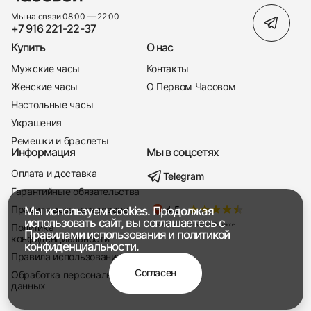
Мы на связи 08:00 — 22:00
+7 916 221-22-37
Купить
О нас
Мужские часы
Контакты
Женские часы
О Первом Часовом
Настольные часы
Украшения
Ремешки и браслеты
Информация
Мы в соцсетях
Оплата и доставка
Telegram
+7 916 221-22-37
Гарантийные обязательства
Правила возврата товара
Мы используем cookies. Продолжая
Мы насвязи 08:00 — 19:00
использовать сайт, вы соглашаетесь с
Политика
Правилами использования
и
политикой
конфиденциальности
конфиденциальности.
Правила использования
Согласен
Обработка персональных
данных