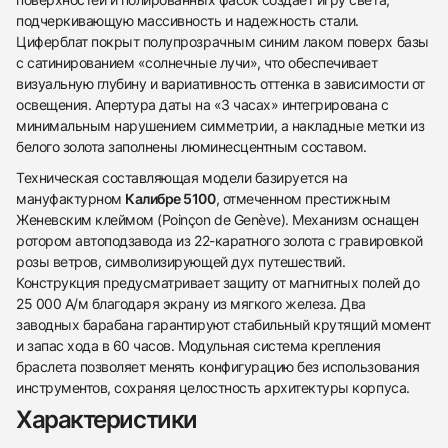
подчеркивающую массивность и надежность стали.
Циферблат покрыт полупрозрачным синим лаком поверх базы
с сатинированием «солнечные лучи», что обеспечивает
визуальную глубину и вариативность оттенка в зависимости от
освещения. Апертура даты на «3 часах» интегрирована с
минимальным нарушением симметрии, а накладные метки из
белого золота заполнены люминесцентным составом.
Техническая составляющая модели базируется на
мануфактурном
Калибре 5100
, отмеченном престижным
Женевским клеймом (Poinçon de Genève). Механизм оснащен
ротором автоподзавода из 22-каратного золота с гравировкой
розы ветров, символизирующей дух путешествий.
Конструкция предусматривает защиту от магнитных полей до
25 000 А/м благодаря экрану из мягкого железа. Два
заводных барабана гарантируют стабильный крутящий момент
и запас хода в 60 часов. Модульная система крепления
браслета позволяет менять конфигурацию без использования
438
285
145
142
205
204
195
150
6
инструментов, сохраняя целостность архитектуры корпуса.
Характеристики