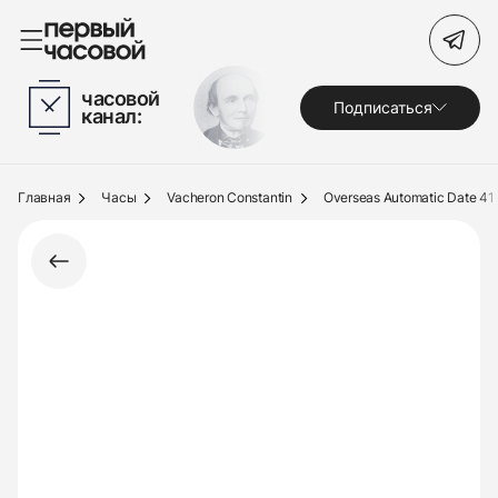
Поиск по сайту
часовой
Подписаться
канал:
Часы
Украшения
Главная
Часы
Vacheron Constantin
Overseas Automatic Date 4
По брендам
Под заказ
Выкуп
Сервис
Журнал
О нас
Контакты