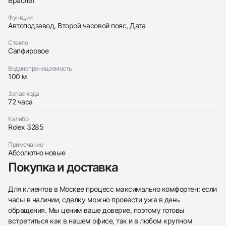
Браслет
Функции
Автоподзавод, Второй часовой пояс, Дата
Стекло
Сапфировое
Водонепроницаемость
100 м
Запас хода
72 часа
438
285
145
142
205
204
195
150
6
Калибр
Rolex 3285
Примечание
Абсолютно новые
Покупка и доставка
Трейд-ин часов
Для клиентов в Москве процесс максимально комфортен: если
часы в наличии, сделку можно провести уже в день
Купить эти часы
Оставьте ваши контактные данные и мы свяжемся
обращения. Мы ценим ваше доверие, поэтому готовы
с вами
встретиться как в нашем офисе, так и в любом крупном
Оставьте ваши контактные данные и мы свяжемся
Rolex