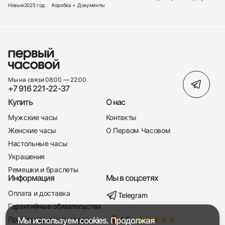
Новые
2025 год
Коробка + Документы
Мы на связи 08:00 — 22:00
+7 916 221-22-37
Купить
О нас
Мужские часы
Контакты
Женские часы
О Первом Часовом
Настольные часы
Украшения
Ремешки и браслеты
Информация
Мы в соцсетях
Оплата и доставка
Telegram
+7 916 221-22-37
Гарантийные обязательства
Правила возврата товара
Мы используем cookies. Продолжая