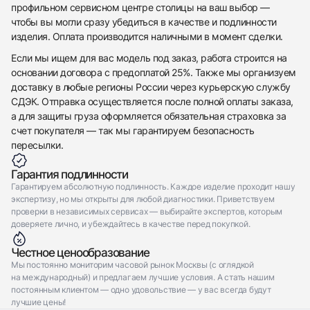
с вами
Gmt-Master Ii &quot;Bruce Wayne&quot;
профильном сервисном центре столицы на ваш выбор —
Rolex
Новые
Коробка + Документы
чтобы вы могли сразу убедиться в качестве и подлинности
$24,950
Gmt-Master Ii &quot;Bruce Wayne&quot;
изделия. Оплата производится наличными в момент сделки.
Новые
Коробка + Документы
$24,950
Если мы ищем для вас модель под заказ, работа строится на
основании договора с предоплатой 25%. Также мы организуем
доставку в любые регионы России через курьерскую службу
СДЭК. Отправка осуществляется после полной оплаты заказа,
а для защиты груза оформляется обязательная страховка за
счет покупателя — так мы гарантируем безопасность
Приложите фото ваших часов…
пересылки.
Отправить заявку
Гарантия подлинности
Отправить заявку
Гарантируем абсолютную подлинность. Каждое изделие проходит нашу
экспертизу, но мы открыты для любой диагностики. Приветствуем
проверки в независимых сервисах — выбирайте экспертов, которым
доверяете лично, и убеждайтесь в качестве перед покупкой.
Честное ценообразование
Мы постоянно мониторим часовой рынок Москвы (с оглядкой
на международный) и предлагаем лучшие условия. А стать нашим
постоянным клиентом — одно удовольствие — у вас всегда будут
лучшие цены!