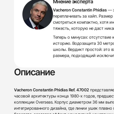
Мнение эксперта
Vacheron Constantin Phidias
— э
переплачивать за хайп. Размер
смотреться компактно, хотя ин
тяжесть, которую не даст ника
438
285
145
142
205
204
195
150
6
Теперь о минусах: отсутствие
историю. Водозащита 30 метро
школы. Вердикт простой: это в
размера, подходящий исключит
Описание
Vacheron Constantin Phidias Ref. 47002
представляе
часовой архитектуры конца 1980-х годов, предш
коллекции Overseas. Корпус диаметром 36 мм вып
интегрированного дизайна, где линии ушек плавно 