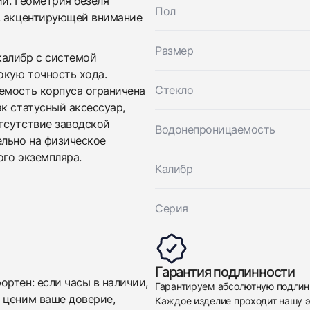
и. Геометрия безеля
Vacheron Constantin
Хорошее
Пол
$6,200
Les Essentielles L'Anglaise
й, акцентирующей внимание
Хорошее
$6,200
Размер
калибр с системой
окую точность хода.
Стекло
емость корпуса ограничена
к статусный аксессуар,
тсутствие заводской
Водонепроницаемость
льно на физическое
ого экземпляра.
Калибр
Приложите фото ваших часов…
Отправить заявку
Серия
Отправить заявку
Гарантия подлинности
ртен: если часы в наличии,
Гарантируем абсолютную подлин
 ценим ваше доверие,
Каждое изделие проходит нашу э