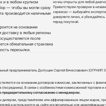
ак и в любом крупном
но мы открыты для любой диагно
Приветствуем проверки в незав
бор — чтобы вы могли сразу
сервисах — выбирайте эксперто
ата производится наличными
доверяете лично, и убеждайтесь 
перед покупкой.
троится на основании
м доставку в любые регионы
осуществляется после
яется обязательная страховка
ность пересылки.
альный предприниматель Долгушин Сергей Вячеславович (ОГРНИП 
ствляется на основании договоров комиссии, заключенных с физич
 (посредника). В связи с особенностями комиссионной торговли и х
по предварительному согласованию с менеджером.
дилером, представителем или аффилированным лицом марок, предста
ателей и используются на сайте исключительно для идентификации