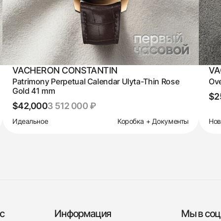
VACHERON CONSTANTIN
VA
Patrimony Perpetual Calendar Ulyta-Thin Rose
Ove
Gold 41 mm
$2
$42,000
3 512 000 ₽
Идеальное
Коробка + Документы
Но
с
Информация
Мы в соц