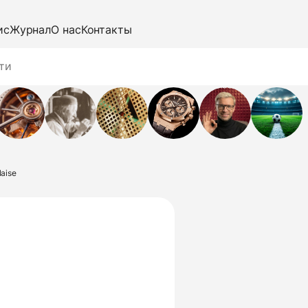
ис
Журнал
О нас
Контакты
laise