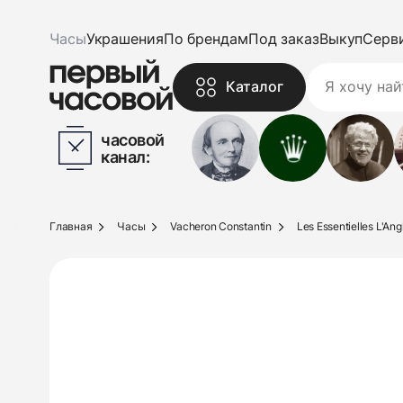
Часы
Украшения
По брендам
Под заказ
Выкуп
Серв
Каталог
часовой
канал:
Главная
Часы
Vacheron Constantin
Les Essentielles L'Ang