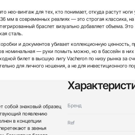
то нео-винтаж для тех, кто понимает, откуда растут ноги 
 36 мм в современных реалиях — это строгая классика, на
тегрированный браслет визуально добавляет объема. Это 
кая сталь.
 коробки и документов убивает коллекционную ценность, 
в номинальная — руки помыть можно, но в бассейн в них 
ходной билет в высшую лигу Vacheron по низу рынка за с
ельно для личного ношения, а не для инвестиционного по
Характерист
Трейд-ин часов
Бренд
т собой знаковый образец
Заказать эти часы
ествующий появлению
Оставьте ваши контактные данные и мы свяжемся с
вами
олнен в концепции
Ref
Оставьте ваши контактные данные и мы свяжемся с
Vacheron Constantin
перетекают в звенья
вами
Les Essentielles L'Anglaise