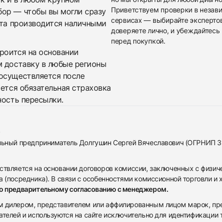
Приветствуем проверки в незав
бор — чтобы вы могли сразу
сервисах — выбирайте эксперто
ата производится наличными
доверяете лично, и убеждайтесь 
перед покупкой.
троится на основании
м доставку в любые регионы
осуществляется после
яется обязательная страховка
ность пересылки.
альный предприниматель Долгушин Сергей Вячеславович (ОГРНИП 
ствляется на основании договоров комиссии, заключенных с физич
 (посредника). В связи с особенностями комиссионной торговли и х
по предварительному согласованию с менеджером.
дилером, представителем или аффилированным лицом марок, предста
ателей и используются на сайте исключительно для идентификации