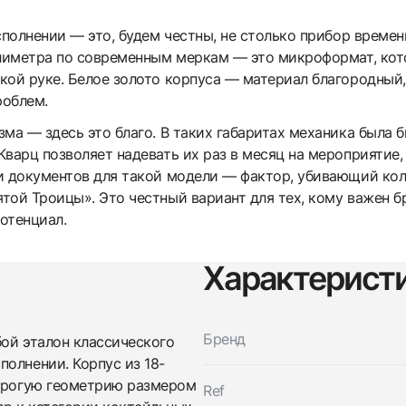
полнении — это, будем честны, не столько прибор времен
ллиметра по современным меркам — это микроформат, кот
кой руке. Белое золото корпуса — материал благородный,
роблем.
ма — здесь это благо. В таких габаритах механика была 
варц позволяет надевать их раз в месяц на мероприятие, 
и документов для такой модели — фактор, убивающий ко
той Троицы». Это честный вариант для тех, кому важен бр
отенциал.
Характерист
Трейд-ин часов
Заказать эти часы
Оставьте ваши контактные данные и мы свяжемся с
Бренд
ой эталон классического
вами
олнении. Корпус из 18-
Оставьте ваши контактные данные и мы свяжемся с
Vacheron Constantin
строгую геометрию размером
вами
Carree Galbe Ladies
Ref
Vacheron Constantin
Хорошее