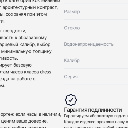
яр к категории коктейльных
$3,100
Carree Galbe Ladies
т архитектурный контраст,
Хорошее
Размер
ы, сохраняя при этом
$3,100
и.
Стекло
 твердости,
вость к абразивному
Водонепроницаемость
арцевый калибр, выбор
ь минимальную толщину
ливость.
Калибр
ирует базовую
Приложите фото ваших часов…
там часов класса dress-
Серия
нда на работе с
Отправить заявку
м.
Отправить заявку
Гарантия подлинности
ртен: если часы в наличии,
Гарантируем абсолютную подлин
 ценим ваше доверие,
Каждое изделие проходит нашу э
ак и в любом крупном
но мы открыты для любой диагно