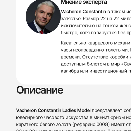
Мнение эксперта
Vacheron Constantin
в таком ис
запястье. Размер 22 на 22 ми
исключительно на тонкой женс
быстро, хотя полируется без п
438
285
145
142
205
204
195
150
6
Касательно кварцевого механиз
часы неоправданно толстыми. К
времени. Отсутствие коробки 
доступным билетом в мир «Свя
калибра или инвестиционный п
Описание
Vacheron Constantin Ladies Model
представляет соб
ювелирного часового искусства в миниатюрном исп
каратного белого золота (референс 000G) имеет 