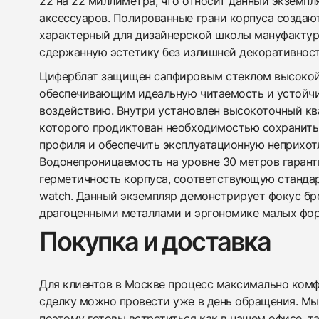
22 на 22 миллиметра, что относит данный экземпл
аксессуаров. Полированные грани корпуса создаю
характерный для дизайнерской школы мануфактур
сдержанную эстетику без излишней декоративност
Циферблат защищен сапфировым стеклом высокой
обеспечивающим идеальную читаемость и устойчи
воздействию. Внутри установлен высокоточный кв
которого продиктован необходимостью сохранит
профиля и обеспечить эксплуатационную неприхот
Водонепроницаемость на уровне 30 метров гарант
герметичность корпуса, соответствующую стандар
watch. Данный экземпляр демонстрирует фокус бре
драгоценными металлами и эргономике малых фор
Покупка и доставка
Для клиентов в Москве процесс максимально комфо
сделку можно провести уже в день обращения. Мы
поэтому готовы встретиться как в нашем офисе, т