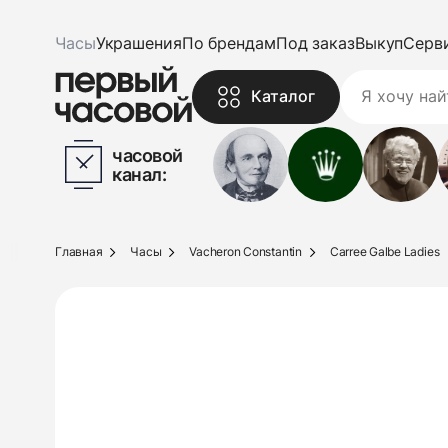
Часы
Украшения
По брендам
Под заказ
Выкуп
Серв
Каталог
часовой
канал:
Главная
Часы
Vacheron Constantin
Carree Galbe Ladies