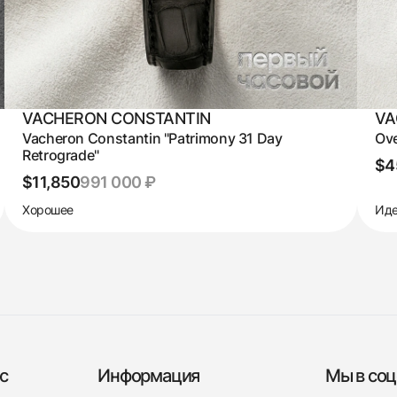
VACHERON CONSTANTIN
VA
Vacheron Constantin "Patrimony 31 Day
Ove
Retrograde"
$4
$11,850
991 000 ₽
Хорошее
Иде
с
Информация
Мы в соц