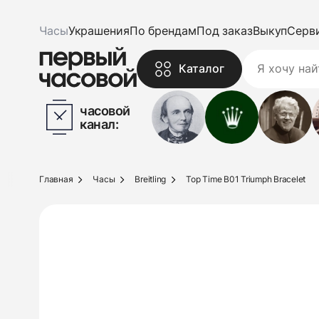
Часы
Украшения
По брендам
Под заказ
Выкуп
Серв
Каталог
часовой
канал:
Главная
Часы
Breitling
Top Time B01 Triumph Bracelet