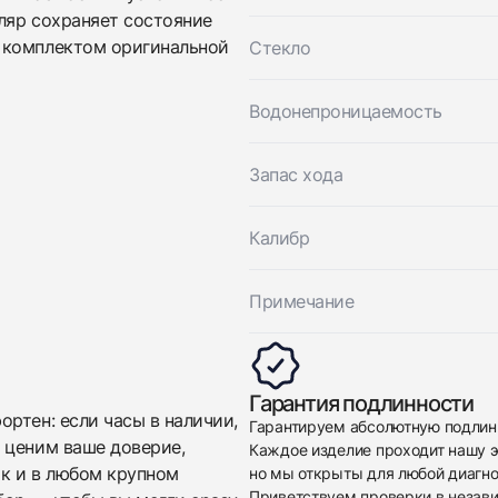
Приложите фото ваших часов…
ляр сохраняет состояние
 комплектом оригинальной
Стекло
Отправить заявку
Отправить заявку
Водонепроницаемость
Запас хода
Калибр
Примечание
Гарантия подлинности
ртен: если часы в наличии,
Гарантируем абсолютную подлин
 ценим ваше доверие,
Каждое изделие проходит нашу э
ак и в любом крупном
но мы открыты для любой диагно
Приветствуем проверки в незав