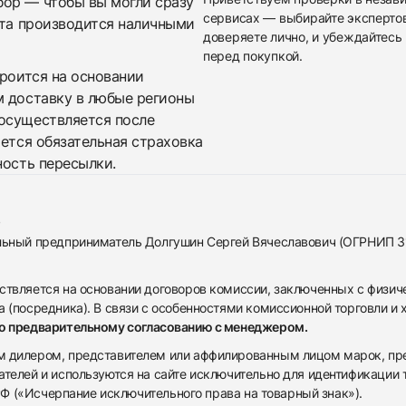
бор — чтобы вы могли сразу
сервисах — выбирайте эксперто
ата производится наличными
доверяете лично, и убеждайтесь 
перед покупкой.
троится на основании
м доставку в любые регионы
осуществляется после
яется обязательная страховка
ность пересылки.
альный предприниматель Долгушин Сергей Вячеславович (ОГРНИП 
ствляется на основании договоров комиссии, заключенных с физич
 (посредника). В связи с особенностями комиссионной торговли и х
по предварительному согласованию с менеджером.
дилером, представителем или аффилированным лицом марок, предста
ателей и используются на сайте исключительно для идентификации
 РФ («Исчерпание исключительного права на товарный знак»).