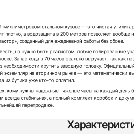
1-миллиметровом стальном кузове — это чистая утилитар
ит плотно, а водозащита в 200 метров позволяет вообще н
актор», созданный для ежедневной работы без сбоев.
овесть, но нужно быть реалистом: любые полированные уч
ске. Запас хода в 70 часов реально выручает, так как по
ез необходимости крутить заводную головку. Официальный
й экземпляр на вторичном рынке — это математически вы
а из бутика уже кто-то оплатил.
ех, кому нужны надежные тяжелые часы на каждый день бе
али всегда стабильная, а полный комплект коробок и док
льнейшей перепродаже.
Характерист