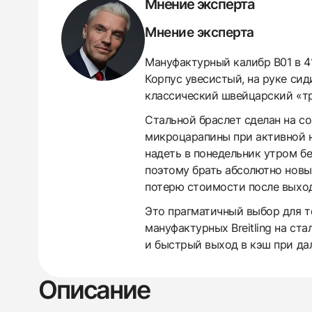
Мнение эксперта
Мнение эксперта
Мануфактурный калибр B01 в 4
Корпус увесистый, на руке сид
классический швейцарский «тр
Стальной браслет сделан на с
микроцарапины при активной но
надеть в понедельник утром б
поэтому брать абсолютно новы
потерю стоимости после выход
Это прагматичный выбор для т
мануфактурных Breitling на ст
и быстрый выход в кэш при да
438
285
145
142
205
204
195
150
6
Описание