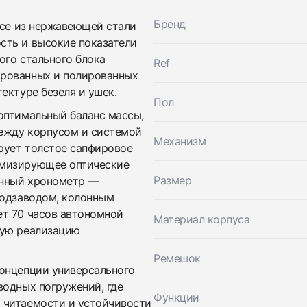
Бренд
се из нержавеющей стали
сть и высокие показатели
ого стального блока
Ref
Трейд-ин часов
ированных и полированных
Купить эти часы
ектуре безеля и ушек.
Оставьте ваши контактные данные и мы свяжемся с
Пол
вами
оптимальный баланс массы,
Оставьте ваши контактные данные и мы свяжемся с
Breitling
ежду корпусом и системой
вами
Top Time B01 Triumph Bracelet
Механизм
Breitling
Новые
Коробка + Документы
ирует толстое сапфировое
$7,000
Top Time B01 Triumph Bracelet
имизирующее оптические
Новые
Коробка + Документы
Размер
анный хронометр —
$7,000
подзаводом, колонным
ет 70 часов автономной
Материал корпуса
кую реализацию
Ремешок
концепции универсального
водных погружений, где
Функции
 читаемости и устойчивости