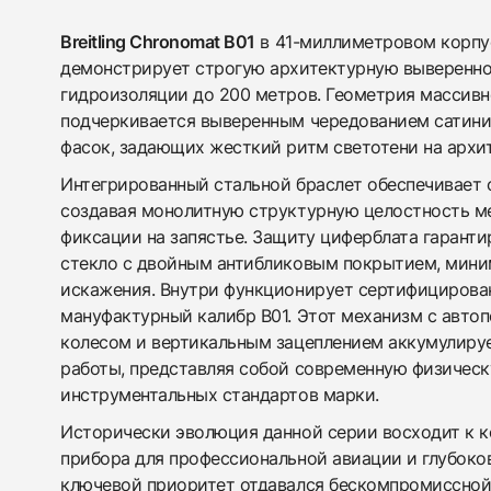
Breitling Chronomat B01
в 41-миллиметровом корпу
демонстрирует строгую архитектурную выверенно
гидроизоляции до 200 метров. Геометрия массивн
подчеркивается выверенным чередованием сатин
фасок, задающих жесткий ритм светотени на архит
Интегрированный стальной браслет обеспечивает 
создавая монолитную структурную целостность м
фиксации на запястье. Защиту циферблата гарант
стекло с двойным антибликовым покрытием, мин
искажения. Внутри функционирует сертифициров
мануфактурный калибр B01. Этот механизм с авто
колесом и вертикальным зацеплением аккумулиру
работы, представляя собой современную физичес
инструментальных стандартов марки.
Исторически эволюция данной серии восходит к 
прибора для профессиональной авиации и глубоко
ключевой приоритет отдавался бескомпромиссной