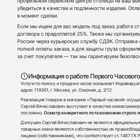
профильном сервисном центре столицы на ваш вы
убедиться в качестве и подлинности изделия. Опл
в момент сделки.
Если мы ищем для вас модель под заказ, работа с
договора с предоплатой 25%. Также мы организуе
России через курьерскую службу СДЭК. Отправка 
полной оплаты заказа, а для защиты груза оформл
за счет покупателя — так мы гарантируем безопас
Информация о работе Первого Часового
Услуги по поиску и продаже часов оказывает Индивиду
адрес 119361, г. Москва, ул. Озерная, д. 2/12
Реализация товаров в магазине «Первый часовой» осуще
Сергей Вячеславович выступает в качестве комиссионера
постоянно.
Осмотр конкретного лота возможен строго 
Долгушин Сергей Вячеславович не является официальным 
товарные знаки являются собственностью их правооблад
лицами (собственниками), что соответствует ст. 1487 ГК