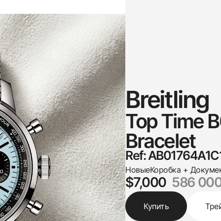
Breitling
Top Time B
Bracelet
Ref: AB01764A1C
Новые
Коробка + Докуме
$7,000
586 000
Купить
Тре