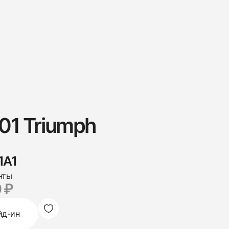
01 Triumph
1A1
нты
 ₽
йд-ин