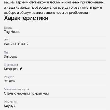
вашим верным спутником в любых жизненных приключениях,
а наша команда профессионалов всегда готова помочь вам в
выборе и обслуживании вашего нового приобретения.
Характеристики
Бренд
Tag Heuer
Ref
WA121J.BT0012
Пол
Унисекс
438
285
145
142
205
204
195
150
6
Механизм
Кварцевый
Размер
35 mm
Материал корпуса
Сталь с черным покрытием
Трейд-ин часов
Ремешок
Заказать эти часы
Оставьте ваши контактные данные и мы свяжемся
Каучук
с вами