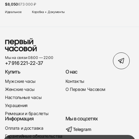
$8,050
673 000 ₽
Идеальное
Коробка + Документы
Мы на связи 08:00 — 22:00
+7 916 221-22-37
Купить
О нас
Мужские часы
Контакты
Женские часы
О Первом Часовом
Настольные часы
Украшения
Ремешки и браслеты
Информация
Мы в соцсетях
Оплата и доставка
Telegram
+7 916 221-22-37
Гарантийные обязательства