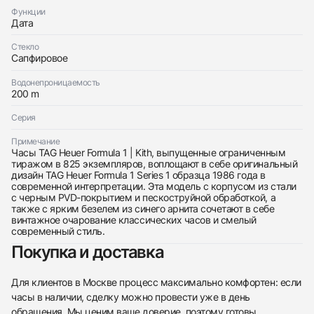
Оставьте ваши контактные данные и мы свяжемся
Tag Heuer
Функции
с вами
TAG HEUER FORMULA 1 | KITH
Дата
Tag Heuer
Новые
Коробка + Документы
$2,850
TAG HEUER FORMULA 1 | KITH
Стекло
Новые
Коробка + Документы
$2,850
Сапфировое
Водонепроницаемость
200 m
Серия
Примечание
Приложите фото ваших часов…
Часы TAG Heuer Formula 1 | Kith, выпущенные ограниченным
тиражом в 825 экземпляров, воплощают в себе оригинальный
Отправить заявку
дизайн TAG Heuer Formula 1 Series 1 образца 1986 года в
современной интерпретации. Эта модель с корпусом из стали
Отправить заявку
с черным PVD-покрытием и пескоструйной обработкой, а
также с ярким безелем из синего арнита сочетают в себе
винтажное очарование классических часов и смелый
современный стиль.
Покупка и доставка
Для клиентов в Москве процесс максимально комфортен: если
часы в наличии, сделку можно провести уже в день
обращения. Мы ценим ваше доверие, поэтому готовы