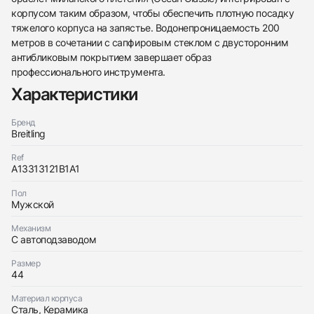
корпусом таким образом, чтобы обеспечить плотную посадку
438
285
145
142
205
204
195
150
6
тяжелого корпуса на запястье. Водонепроницаемость 200
метров в сочетании с сапфировым стеклом с двусторонним
антибликовым покрытием завершает образ
профессионального инструмента.
Характеристики
Бренд
Трейд-ин часов
Breitling
Заказать эти часы
Оставьте ваши контактные данные и мы свяжемся
Ref
с вами
A13313121B1A1
Оставьте ваши контактные данные и мы свяжемся
Breitling
с вами
Superocean Heritage Chronograph 44
Пол
Breitling
Новые
Коробка + Документы
Мужской
$6,300
Superocean Heritage Chronograph 44
Новые
Коробка + Документы
$6,300
Механизм
С автоподзаводом
Размер
44
Материал корпуса
Сталь, Керамика