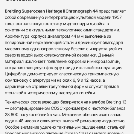
Breitling Superocean Heritage II Chronograph 44
представляет
собой современную интерпретацию культовой модели 1957
года, сохраняющую эстетику мид-сенчури дизайна в
сочетании с актуальными технологическими стандартами.
Архитектура корпуса диаметром 44 мм выполнена из
полированной нержавеющей стали и доминирует благодаря
массивному однонаправленному безелю с инкрустацией из
сверхтвердой высокотехнологичной керамики. Данный
материал исключает появление коррозии и микроцарапин,
сохраняя глянцевую фактуру при длительной эксплуатации.
Циферблат демонстрирует классическую трикомпаксную
компоновку с апертурами на осях 6, 9 и 12 часов, а
характерные стрелки треугольной формы служат прямой
отсылкой к историческому наследию линейки.
Техническая составляющая базируется на калибре Breitling 13
— сертифицированном COSC хронометре с частотой баланса
28 800 полуколебаний в час. Механизм обеспечивает запас
хода в 48 часов и отличается высокой ремонтопригодностью.
Особое внимание уделено тактильным ощущениям: стальной
браслет миланского плетения (Ocean Classic) интегрирован с