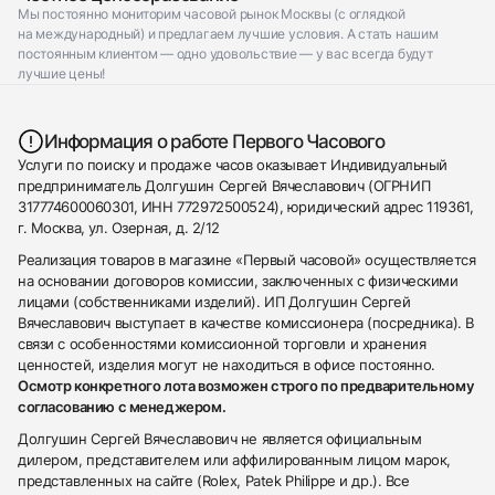
Мы постоянно мониторим часовой рынок Москвы (с оглядкой
на международный) и предлагаем лучшие условия. А стать нашим
постоянным клиентом — одно удовольствие — у вас всегда будут
лучшие цены!
Информация о работе Первого Часового
Услуги по поиску и продаже часов оказывает Индивидуальный
предприниматель Долгушин Сергей Вячеславович (ОГРНИП
317774600060301, ИНН 772972500524), юридический адрес 119361,
г. Москва, ул. Озерная, д. 2/12
Реализация товаров в магазине «Первый часовой» осуществляется
на основании договоров комиссии, заключенных с физическими
лицами (собственниками изделий). ИП Долгушин Сергей
Вячеславович выступает в качестве комиссионера (посредника). В
связи с особенностями комиссионной торговли и хранения
ценностей, изделия могут не находиться в офисе постоянно.
Осмотр конкретного лота возможен строго по предварительному
согласованию с менеджером.
Долгушин Сергей Вячеславович не является официальным
дилером, представителем или аффилированным лицом марок,
представленных на сайте (Rolex, Patek Philippe и др.). Все