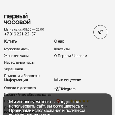
Мы на связи 08:00 — 22:00
+7 916 221-22-37
Купить
О нас
Мужские часы
Контакты
Женские часы
О Первом Часовом
Настольные часы
Украшения
Ремешки и браслеты
Информация
Мы в соцсетях
Оплата и доставка
Telegram
+7 916 221-22-37
Гарантийные обязательства
Правила возврата товара
Мы используем cookies. Продолжая
Мы насвязи 08:00 — 19:00
использовать сайт, вы соглашаетесь с
Политика
Правилами использования
и
политикой
конфиденциальности
конфиденциальности.