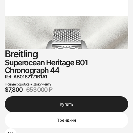
Breitling
Superocean Heritage B01
Chronograph 44
Ref: AB0162121B1A1
Новые
Коробка + Документы
$7,800
653 000 ₽
Купить
Трейд-ин