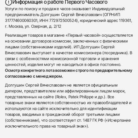
Информация о работе Первого Часового
Услуги по поиску и продаже часов оказывает Индивидуальный
предприниматель Долгушин Сергей Вячеславович (ОГРНИП
317774600060301, ИНН 772972500524), юридический адрес 119361,
г. Москва, ул. Озерная, д. 2/12
Реализация товаров в магазине «Первый часовой» осуществляется
на основании договоров комиссии, заключенных с физическими
лицами (собственниками изделий). ИП Долгушин Сергей
Вячеславович выступает в качестве комиссионера (посредника). В
связи с особенностями комиссионной торговли и хранения
ценностей, изделия могут не находиться в офисе постоянно.
Осмотр конкретного лота возможен строго по предварительному
согласованию с менеджером.
Долгушин Сергей Вячеславович не является официальным
дилером, представителем или аффилированным лицом марок,
представленных на сайте (Rolex, Patek Philippe и др.). Все
товарные знаки являются собственностью их правообладателей и
используются на сайте исключительно для идентификации
товаров, вводимых в гражданский оборот третьими лицами
(собственниками), что соответствует ст. 1487 ГК РФ («Исчерпание
исключительного права на товарный знак»).