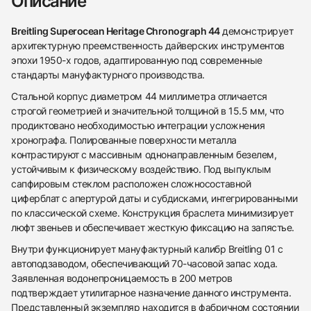
Описание
Breitling Superocean Heritage Chronograph 44
демонстрирует
архитектурную преемственность дайверских инструментов
эпохи 1950-х годов, адаптированную под современные
стандарты мануфактурного производства.
Стальной корпус диаметром 44 миллиметра отличается
строгой геометрией и значительной толщиной в 15.5 мм, что
продиктовано необходимостью интеграции усложнения
хронографа. Полированные поверхности металла
контрастируют с массивным однонаправленным безелем,
устойчивым к физическому воздействию. Под выпуклым
сапфировым стеклом расположен сложносоставной
циферблат с апертурой даты и субдисками, интегрированными
по классической схеме. Конструкция браслета минимизирует
люфт звеньев и обеспечивает жесткую фиксацию на запястье.
Внутри функционирует мануфактурный калибр Breitling 01 с
автоподзаводом, обеспечивающий 70-часовой запас хода.
Заявленная водонепроницаемость в 200 метров
438
285
145
142
205
204
195
150
6
подтверждает утилитарное назначение данного инструмента.
Представленный экземпляр находится в фабричном состоянии