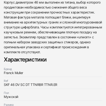
Корпус диаметром 46 мм выполнен из титана, выбор которого
продиктован необходимостью снижения общего веса
конструкции при сохранении прочностных характеристик.
Матовая фактура металла поглощает блики, акцентируя
внимание на архитектурных гранях и сложной многоуровневой
структуре циферблата. Часы комплектуются интегрированным
каучуковым ремнем, обеспечивающим плотную посадку на
запястье. Экземпляр представлен в состоянии «unworn» с
полным набором заводских защитных стикеров, однако
438
285
145
142
205
204
195
150
6
оригинальная упаковка и сертификат происхождения в
комплекте отсутствуют.
Характеристики
Бренд
Franck Muller
Ref
Трейд-ин часов
SKF 46 DV SC DT TTNRBR TTNR.ER
Заказать эти часы
Оставьте ваши контактные данные и мы свяжемся
Пол
с вами
Мужской
Оставьте ваши контактные данные и мы свяжемся
Franck Muller
с вами
Skafander Classic
Размер
Franck Muller
Новые