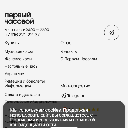
Мы на связи 08:00 — 22:00
+7 916 221-22-37
Купить
О нас
Мужские часы
Контакты
Женские часы
О Первом Часовом
Настольные часы
Украшения
Ремешки и браслеты
Информация
Мы в соцсетях
Оплата и доставка
Telegram
+7 916 221-22-37
Гарантийные обязательства
Правила возврата товара
Мы используем cookies. Продолжая
Мы насвязи 08:00 — 19:00
использовать сайт, вы соглашаетесь с
Политика
Правилами использования
и
политикой
конфиденциальности
конфиденциальности.