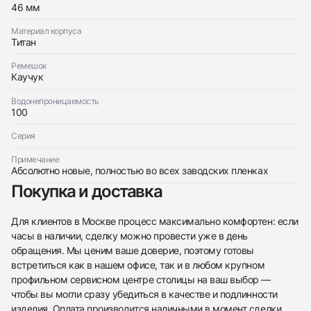
46 мм
$10,850
Skafander Classic
Новые
$10,850
Материал корпуса
Титан
Ремешок
Каучук
Водонепроницаемость
100
Приложите фото ваших часов…
Серия
Отправить заявку
Примечание
Отправить заявку
Абсолютно новые, полностью во всех заводских пленках
Покупка и доставка
Для клиентов в Москве процесс максимально комфортен: если
часы в наличии, сделку можно провести уже в день
обращения. Мы ценим ваше доверие, поэтому готовы
встретиться как в нашем офисе, так и в любом крупном
профильном сервисном центре столицы на ваш выбор —
чтобы вы могли сразу убедиться в качестве и подлинности
изделия. Оплата производится наличными в момент сделки.