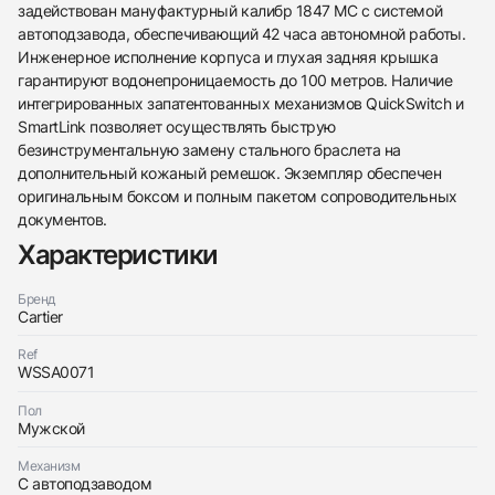
задействован мануфактурный калибр 1847 MC с системой
автоподзавода, обеспечивающий 42 часа автономной работы.
Инженерное исполнение корпуса и глухая задняя крышка
гарантируют водонепроницаемость до 100 метров. Наличие
интегрированных запатентованных механизмов QuickSwitch и
SmartLink позволяет осуществлять быструю
безинструментальную замену стального браслета на
дополнительный кожаный ремешок. Экземпляр обеспечен
оригинальным боксом и полным пакетом сопроводительных
документов.
Характеристики
438
285
145
142
205
204
195
150
6
Бренд
Cartier
Ref
WSSA0071
Пол
Мужской
Механизм
Трейд-ин часов
С автоподзаводом