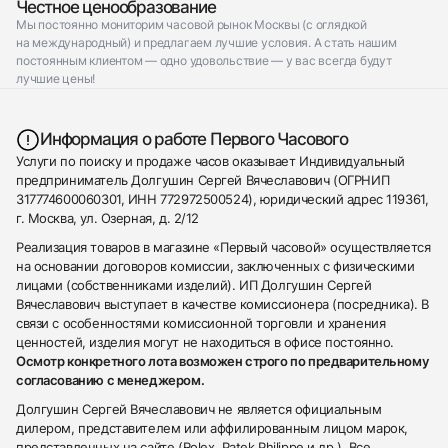
Честное ценообразование
Мы постоянно мониторим часовой рынок Москвы (с оглядкой
на международный) и предлагаем лучшие условия. А стать нашим
постоянным клиентом — одно удовольствие — у вас всегда будут
лучшие цены!
Информация о работе Первого Часового
Услуги по поиску и продаже часов оказывает Индивидуальный
предприниматель Долгушин Сергей Вячеславович (ОГРНИП
317774600060301, ИНН 772972500524), юридический адрес 119361,
г. Москва, ул. Озерная, д. 2/12
Реализация товаров в магазине «Первый часовой» осуществляется
на основании договоров комиссии, заключенных с физическими
лицами (собственниками изделий). ИП Долгушин Сергей
Вячеславович выступает в качестве комиссионера (посредника). В
связи с особенностями комиссионной торговли и хранения
ценностей, изделия могут не находиться в офисе постоянно.
Осмотр конкретного лота возможен строго по предварительному
согласованию с менеджером.
Долгушин Сергей Вячеславович не является официальным
дилером, представителем или аффилированным лицом марок,
представленных на сайте (Rolex, Patek Philippe и др.). Все