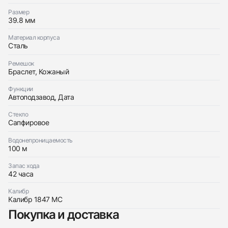
Заказать эти часы
Оставьте ваши контактные данные и мы свяжемся
Размер
с вами
39.8 мм
Оставьте ваши контактные данные и мы свяжемся
Cartier
с вами
Santos De Cartier Large Blue Dial
Материал корпуса
Cartier
Как новые
Коробка + Документы
$7,750
Сталь
Santos De Cartier Large Blue Dial
Как новые
Коробка + Документы
$7,750
Ремешок
Браслет, Кожаный
Функции
Автоподзавод, Дата
Стекло
Сапфировое
Приложите фото ваших часов…
Водонепроницаемость
Отправить заявку
100 м
Отправить заявку
Запас хода
42 часа
Калибр
Калибр 1847 MC
Покупка и доставка