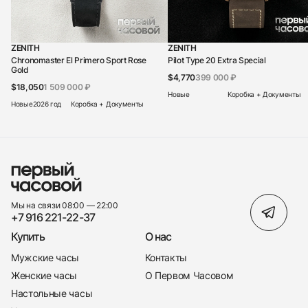
ZENITH
ZENITH
Chronomaster El Primero Sport Rose
Pilot Type 20 Extra Special
Gold
$4,770
399 000 ₽
$18,050
1 509 000 ₽
Новые
Коробка + Документы
Новые
2026 год
Коробка + Документы
Мы на связи 08:00 — 22:00
+7 916 221-22-37
Купить
О нас
Мужские часы
Контакты
Женские часы
О Первом Часовом
Настольные часы