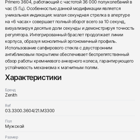
Primero 3604, работающий с частотой 36 000 полуколебаний в
час (5 Гц). Особенностью данной модификации является
уникальная индикация: малая секундная стрелка в апертуре
438
285
145
142
205
204
195
150
6
на «6 часах» совершает полный оборот всего за 10 секунд,
визуализируя десятые доли секунды и демонстрируя точность
регулятора. Интегрированный браслет продолжает линии
корпуса, образуя монолитный эргономичный профиль.
Использование сапфирового стекла с двусторонним
антибликовым покрытием обеспечивает беспрепятственный
обзор работы кремниевого анкерного колеса, гарантирующего
устойчивость механизма к магнитным полям.
Трейд-ин часов
Характеристики
Купить эти часы
Оставьте ваши контактные данные и мы свяжемся
с вами
Оставьте ваши контактные данные и мы свяжемся
Zenith
Бренд
с вами
CHRONOMASTER EL PRIMERO SPORT OPEN
Zenith
Zenith
Новые
Коробка + Документы
$9,800
CHRONOMASTER EL PRIMERO SPORT OPEN
Ref
Новые
Коробка + Документы
03.3300.3604/21.M3300
$9,800
Пол
Мужской
Размер