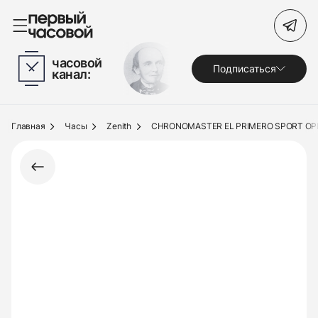
Поиск по сайту
часовой
Подписаться
канал:
Часы
Украшения
Главная
Часы
Zenith
CHRONOMASTER EL PRIMERO SPORT OP
По брендам
Под заказ
Выкуп
Сервис
Журнал
О нас
Контакты