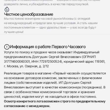
доверяете лично, и убеждайтесь в качестве перед покупкой.
Честное ценообразование
Мы постоянно мониторим часовой рынок Москвы (с оглядкой
на международный) и предлагаем лучшие условия. А стать нашим
постоянным клиентом — одно удовольствие — у вас всегда будут
лучшие цены!
Информация о работе Первого Часового
Услуги по поиску и продаже часов оказывает Индивидуальный
предприниматель Долгушин Сергей Вячеславович (ОГРНИП
317774600060301, ИНН 772972500524), юридический адрес 119361,
г. Москва, ул. Озерная, д. 2/12
Реализация товаров в магазине «Первый часовой» осуществляется
на основании договоров комиссии, заключенных с физическими
лицами (собственниками изделий). ИП Долгушин Сергей
Вячеславович выступает в качестве комиссионера (посредника). В
связи с особенностями комиссионной торговли и хранения
ценностей, изделия могут не находиться в офисе постоянно.
Осмотр конкретного лота возможен строго по предварительному
согласованию с менеджером.