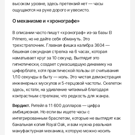
высоком уровне, здесь претензий нет — часы
ощущаются на руке дорого и увесисто.
О механизме и «хронографе»
В описании часто пишут «хронограф» из-за базы El
Primero, но не дайте себя обмануть. Это
трехстрелочник. Главная фишка калибра 3604 —
бешеная секундная стрелка на 6 часах, которая
наматывает круг за 10 секунд. Выглядит это
гипнотически, создает сумасшедшую динамику на
циферблате, хотя практической пользы от считывания
1/10 секунды в быту — ноль. Это чистая демонстрация
инженерных мускулов и 5-герцовой частоты. Скелетон
здесь, кстати, на удивление читаемый благодаря
контрастным стрелкам, что редкость для жанра.
Вердикт.
Ритейл в 11 600 долларов — цифра
амбициозная. Но если вы ищете часы с
интегрированным браслетом, которые не выглядят как
банальная копия Royal Oak, и вам нужна реальная
мануфактурная механика, которую можно носить