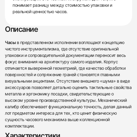
понимает разницу между стоимостью упаковки и
реальной ценностью часов.
Описание
Часы
в представленном исполнении воплощают концепцию
чистого инструментализма, где отсутствие оригинальной
упаковки и сопроводительной документации переносит весь
фокус внимания на архитектуру самого изделия. Корпус
отличается выверенной геометрией, где качество обработки
поверхностей и сопряжение граней становятся главными
визуальными акцентами. Отсутствие внешнего «шума» в виде
аксессуаров позволяет детально оценить тактильные свойства
438
285
145
142
205
204
195
150
6
металла и эргономику посадки, свидетельствующие о
высоком уровне производственной культуры. Механический
калибр обеспечивает функциональную точность, делая данный
лот предметом интереса для тех, кто ценит физическую
сущность часового механизма выше коллекционной
комплектации.
Характеристики