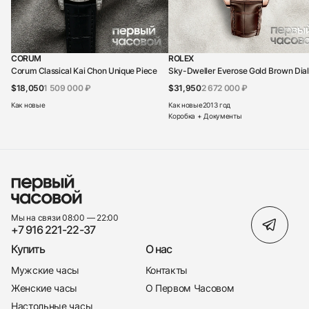
CORUM
ROLEX
Corum Classical Kai Chon Unique Piece
Sky-Dweller Everose Gold Brown Dial
$18,050
1 509 000 ₽
$31,950
2 672 000 ₽
Как новые
Как новые
2013 год
Коробка + Документы
Мы на связи 08:00 — 22:00
+7 916 221-22-37
Купить
О нас
Мужские часы
Контакты
Женские часы
О Первом Часовом
Настольные часы