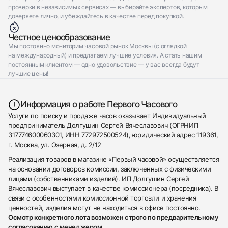
проверки в независимых сервисах — выбирайте экспертов, которым
доверяете лично, и убеждайтесь в качестве перед покупкой.
Честное ценообразование
Мы постоянно мониторим часовой рынок Москвы (с оглядкой
на международный) и предлагаем лучшие условия. А стать нашим
постоянным клиентом — одно удовольствие — у вас всегда будут
лучшие цены!
Информация о работе Первого Часового
Услуги по поиску и продаже часов оказывает Индивидуальный
предприниматель Долгушин Сергей Вячеславович (ОГРНИП
317774600060301, ИНН 772972500524), юридический адрес 119361,
г. Москва, ул. Озерная, д. 2/12
Реализация товаров в магазине «Первый часовой» осуществляется
на основании договоров комиссии, заключенных с физическими
лицами (собственниками изделий). ИП Долгушин Сергей
Вячеславович выступает в качестве комиссионера (посредника). В
связи с особенностями комиссионной торговли и хранения
ценностей, изделия могут не находиться в офисе постоянно.
Осмотр конкретного лота возможен строго по предварительному
согласованию с менеджером.