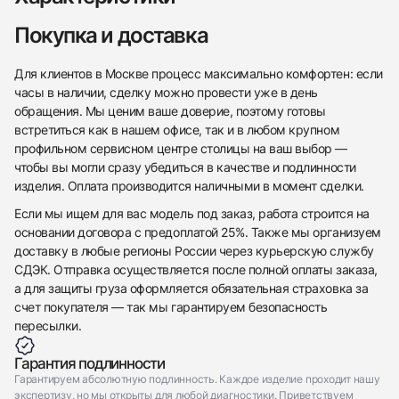
Трейд-ин часов
Покупка и доставка
Заказать эти часы
Оставьте ваши контактные данные и мы свяжемся
с вами
Оставьте ваши контактные данные и мы свяжемся
Bovet
Для клиентов в Москве процесс максимально комфортен: если
с вами
Ruffini Milano 1921 Watch Travel Box
часы в наличии, сделку можно провести уже в день
Bovet
Идеальное
$1,050
Ruffini Milano 1921 Watch Travel Box
обращения. Мы ценим ваше доверие, поэтому готовы
Идеальное
встретиться как в нашем офисе, так и в любом крупном
$1,050
профильном сервисном центре столицы на ваш выбор —
чтобы вы могли сразу убедиться в качестве и подлинности
изделия. Оплата производится наличными в момент сделки.
Если мы ищем для вас модель под заказ, работа строится на
основании договора с предоплатой 25%. Также мы организуем
Приложите фото ваших часов…
доставку в любые регионы России через курьерскую службу
СДЭК. Отправка осуществляется после полной оплаты заказа,
Отправить заявку
а для защиты груза оформляется обязательная страховка за
Отправить заявку
счет покупателя — так мы гарантируем безопасность
пересылки.
Гарантия подлинности
Гарантируем абсолютную подлинность. Каждое изделие проходит нашу
экспертизу, но мы открыты для любой диагностики. Приветствуем