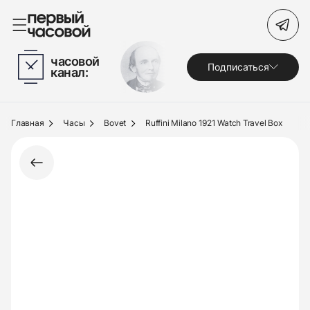
Поиск по сайту
часовой
Подписаться
канал:
Часы
Украшения
Главная
Часы
Bovet
Ruffini Milano 1921 Watch Travel Box
По брендам
Под заказ
Выкуп
Сервис
Журнал
О нас
Контакты