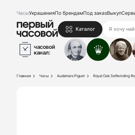
Часы
Украшения
По брендам
Под заказ
Выкуп
Серв
Каталог
часовой
канал:
Главная
Часы
Audemars Piguet
Royal Oak Selfwinding Ro