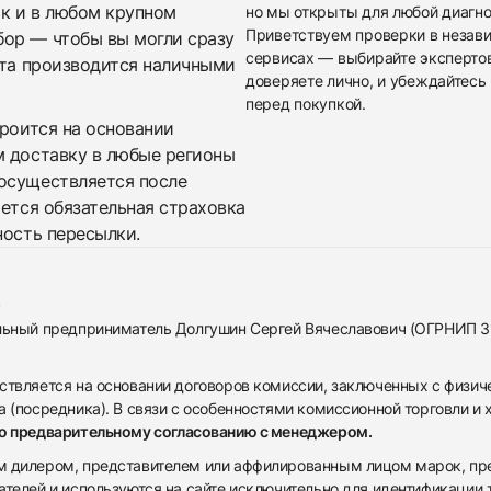
ак и в любом крупном
но мы открыты для любой диагно
Приветствуем проверки в незав
бор — чтобы вы могли сразу
сервисах — выбирайте эксперто
ата производится наличными
доверяете лично, и убеждайтесь 
перед покупкой.
троится на основании
м доставку в любые регионы
осуществляется после
яется обязательная страховка
ность пересылки.
альный предприниматель Долгушин Сергей Вячеславович (ОГРНИП 
ствляется на основании договоров комиссии, заключенных с физич
 (посредника). В связи с особенностями комиссионной торговли и х
по предварительному согласованию с менеджером.
дилером, представителем или аффилированным лицом марок, предста
ателей и используются на сайте исключительно для идентификации