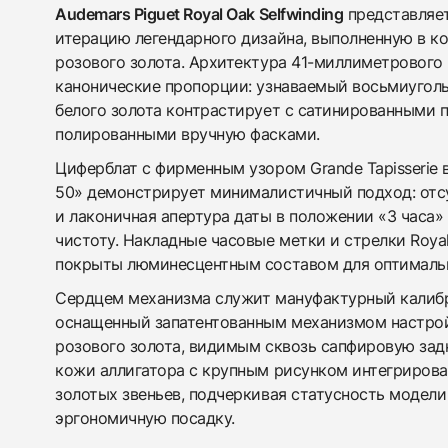
Audemars Piguet Royal Oak Selfwinding
представляет
итерацию легендарного дизайна, выполненную в ко
розового золота. Архитектура 41-миллиметрового
канонические пропорции: узнаваемый восьмиуголь
белого золота контрастирует с сатинированными 
полированными вручную фасками.
Циферблат с фирменным узором Grande Tapisserie в 
50» демонстрирует минималистичный подход: отсу
и лаконичная апертура даты в положении «3 часа»
чистоту. Накладные часовые метки и стрелки Roya
покрыты люминесцентным составом для оптималь
Сердцем механизма служит мануфактурный калибр
оснащенный запатентованным механизмом настрой
розового золота, видимым сквозь сапфировую за
кожи аллигатора с крупным рисунком интегрирова
золотых звеньев, подчеркивая статусность модели
эргономичную посадку.