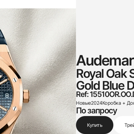
Audemars
Royal Oak 
Gold Blue D
Ref: 15510OR.OO
Новые
2024
Коробка + До
По запросу
Купить
Тре