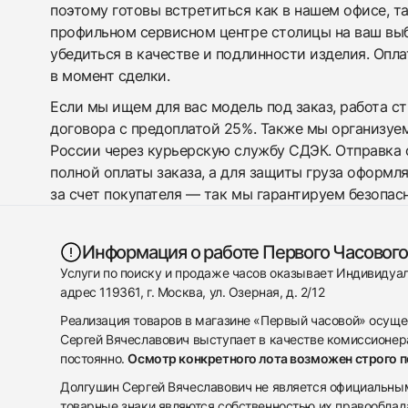
поэтому готовы встретиться как в нашем офисе, т
профильном сервисном центре столицы на ваш вы
убедиться в качестве и подлинности изделия. Опл
в момент сделки.
Если мы ищем для вас модель под заказ, работа с
договора с предоплатой 25%. Также мы организуе
России через курьерскую службу СДЭК. Отправка 
полной оплаты заказа, а для защиты груза оформл
за счет покупателя — так мы гарантируем безопас
Информация о работе Первого Часового
Услуги по поиску и продаже часов оказывает Индивиду
адрес 119361, г. Москва, ул. Озерная, д. 2/12
Реализация товаров в магазине «Первый часовой» осуще
Сергей Вячеславович выступает в качестве комиссионера
постоянно.
Осмотр конкретного лота возможен строго 
Долгушин Сергей Вячеславович не является официальным 
товарные знаки являются собственностью их правооблад