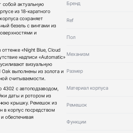
Бренд
 собой актуальную
рпусе из 18-каратного
 корпуса сохраняет
Ref
ный безель с винтами из
поверхностями и
Трейд-ин часов
Пол
Купить эти часы
Оставьте ваши контактные данные и мы свяжемся с
оттенке «Night Blue, Cloud
вами
Механизм
Оставьте ваши контактные данные и мы свяжемся с
тствие надписи «Automatic»
Audemars Piguet
вами
Royal Oak Selfwinding Rose Gold Blue Dial
 усиливают визуальную
Audemars Piguet
Новые
Коробка + Документы
Размер
l Oak выполнены из золота и
По запросу
Royal Oak Selfwinding Rose Gold Blue Dial
ной считываемости.
Новые
Коробка + Документы
По запросу
Материал корпуса
 4302 с автоподзаводом,
ки даты и ротором из
днюю крышку. Ремешок из
Ремешок
н в корпус посредством
 и обеспечивая
Функции