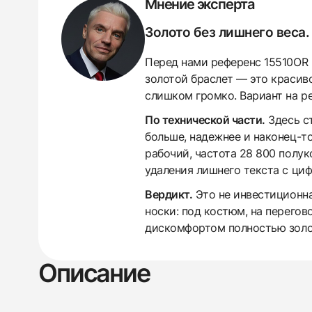
Мнение эксперта
Золото без лишнего веса.
Перед нами референс 15510OR н
золотой браслет — это красиво
слишком громко. Вариант на р
По технической части.
Здесь с
больше, надежнее и наконец-то
рабочий, частота 28 800 полу
удаления лишнего текста с циф
Вердикт.
Это не инвестиционная
носки: под костюм, на перегов
дискомфортом полностью золо
438
285
145
142
205
204
195
150
6
Описание