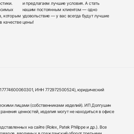
стики.
и предлагаем лучшие условия. А стать
исимых
нашим постоянным клиентом — одно
в, которым
удовольствие — у вас всегда будут лучшие
в качестве
цены!
317774600060301, ИНН 772972500524), юридический
ескими лицами (собственниками изделий). ИП Долгушин
ранения ценностей, изделия могут не находиться в офисе
вленных на сайте (Rolex, Patek Philippe и др.). Все
 товаров, вводимых в гражданский оборот третьими