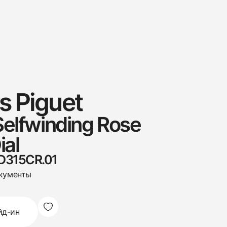
 Piguet
Selfwinding Rose
ial
.D315CR.01
кументы
йд-ин