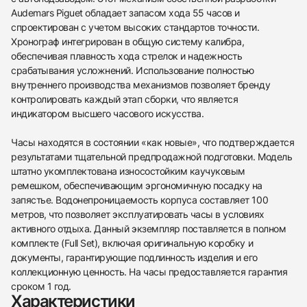
Audemars Piguet обладает запасом хода 55 часов и
спроектирован с учетом высоких стандартов точности.
Хронограф интегрирован в общую систему калибра,
обеспечивая плавность хода стрелок и надежность
срабатывания усложнений. Использование полностью
внутреннего производства механизмов позволяет бренду
контролировать каждый этап сборки, что является
438
285
145
142
205
204
195
150
6
индикатором высшего часового искусства.
Часы находятся в состоянии «как новые», что подтверждается
результатами тщательной предпродажной подготовки. Модель
штатно укомплектована износостойким каучуковым
ремешком, обеспечивающим эргономичную посадку на
запястье. Водонепроницаемость корпуса составляет 100
Трейд-ин часов
метров, что позволяет эксплуатировать часы в условиях
активного отдыха. Данный экземпляр поставляется в полном
Купить эти часы
Оставьте ваши контактные данные и мы свяжемся
комплекте (Full Set), включая оригинальную коробку и
с вами
Оставьте ваши контактные данные и мы свяжемся
документы, гарантирующие подлинность изделия и его
Audemars Piguet
с вами
Royal Oak Offshore Michael Schumacher
коллекционную ценность. На часы предоставляется гарантия
Audemars Piguet
Chronograph Titanium 44 Mm
сроком 1 год.
Royal Oak Offshore Michael Schumacher
Как новые
Коробка + Документы
Характеристики
$40,700
Chronograph Titanium 44 Mm