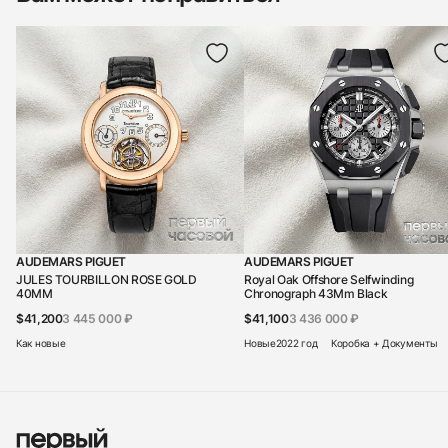
AUDEMARS PIGUET
AUDEMARS PIGUET
JULES TOURBILLON ROSE GOLD
Royal Oak Offshore Selfwinding
40MM
Chronograph 43Mm Black
$41,200
3 445 000 ₽
$41,100
3 436 000 ₽
Как новые
Новые
2022 год
Коробка + Документы