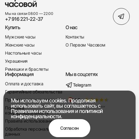
Мы на связи 08:00 — 22:00
+7 916 221-22-37
Купить
О нас
Мужские часы
Контакты
Женские часы
О Первом Часовом
Настольные часы
Украшения
Ремешки и браслеты
Информация
Мы в соцсетях
Оплата и доставка
Telegram
+7 916 221-22-37
Гарантийные обязательства
Правила возврата товара
Мы используем cookies. Продолжая
Мы насвязи 08:00 — 19:00
использовать сайт, вы соглашаетесь с
Политика
Правилами использования
и
политикой
конфиденциальности
конфиденциальности.
Правила использования
Согласен
Обработка персональных
данных