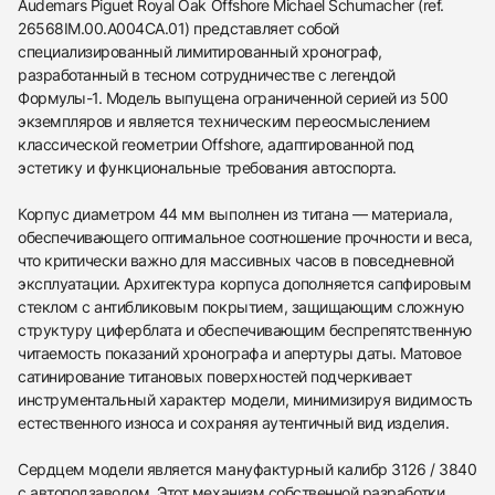
Audemars Piguet Royal Oak Offshore Michael Schumacher (ref.
26568IM.00.A004CA.01) представляет собой
специализированный лимитированный хронограф,
разработанный в тесном сотрудничестве с легендой
Формулы-1. Модель выпущена ограниченной серией из 500
экземпляров и является техническим переосмыслением
классической геометрии Offshore, адаптированной под
эстетику и функциональные требования автоспорта.
Корпус диаметром 44 мм выполнен из титана — материала,
обеспечивающего оптимальное соотношение прочности и веса,
что критически важно для массивных часов в повседневной
эксплуатации. Архитектура корпуса дополняется сапфировым
стеклом с антибликовым покрытием, защищающим сложную
структуру циферблата и обеспечивающим беспрепятственную
читаемость показаний хронографа и апертуры даты. Матовое
сатинирование титановых поверхностей подчеркивает
инструментальный характер модели, минимизируя видимость
естественного износа и сохраняя аутентичный вид изделия.
Сердцем модели является мануфактурный калибр 3126 / 3840
с автоподзаводом. Этот механизм собственной разработки