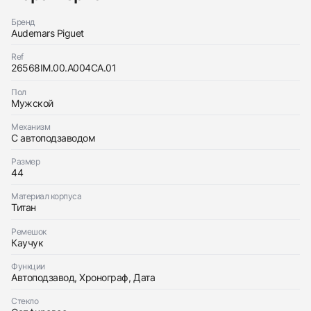
Как новые
Коробка + Документы
$40,700
Бренд
Audemars Piguet
Ref
26568IM.00.A004CA.01
Пол
Приложите фото ваших часов…
Мужской
Отправить заявку
Механизм
С автоподзаводом
Отправить заявку
Размер
44
Материал корпуса
Титан
Ремешок
Каучук
Функции
Автоподзавод, Хронограф, Дата
Стекло