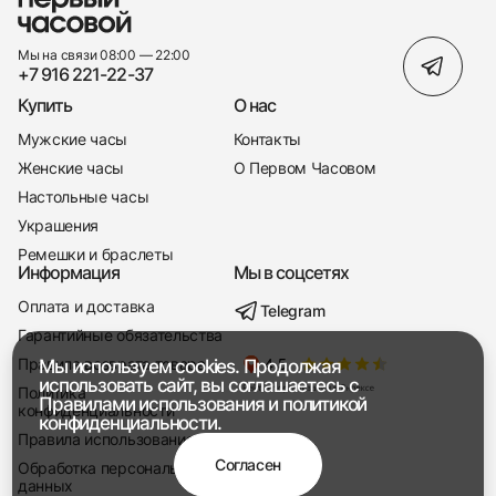
Мы на связи 08:00 — 22:00
+7 916 221-22-37
Купить
О нас
Мужские часы
Контакты
Женские часы
О Первом Часовом
Настольные часы
Украшения
Ремешки и браслеты
Информация
Мы в соцсетях
Оплата и доставка
Telegram
+7 916 221-22-37
Гарантийные обязательства
Правила возврата товара
Мы используем cookies. Продолжая
Мы насвязи 08:00 — 19:00
использовать сайт, вы соглашаетесь с
Политика
Правилами использования
и
политикой
конфиденциальности
конфиденциальности.
Правила использования
Согласен
Обработка персональных
данных