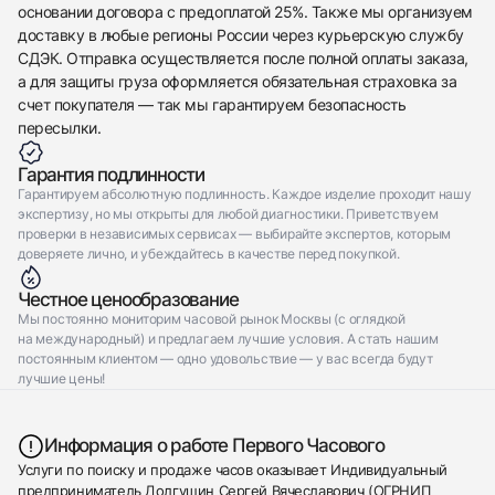
Как новые
Коробка + Документы
основании договора с предоплатой 25%. Также мы организуем
$45,350
доставку в любые регионы России через курьерскую службу
СДЭК. Отправка осуществляется после полной оплаты заказа,
а для защиты груза оформляется обязательная страховка за
счет покупателя — так мы гарантируем безопасность
пересылки.
Приложите фото ваших часов…
Гарантия подлинности
Гарантируем абсолютную подлинность. Каждое изделие проходит нашу
Отправить заявку
экспертизу, но мы открыты для любой диагностики. Приветствуем
Отправить заявку
проверки в независимых сервисах — выбирайте экспертов, которым
доверяете лично, и убеждайтесь в качестве перед покупкой.
Честное ценообразование
Мы постоянно мониторим часовой рынок Москвы (с оглядкой
на международный) и предлагаем лучшие условия. А стать нашим
постоянным клиентом — одно удовольствие — у вас всегда будут
лучшие цены!
Информация о работе Первого Часового
Услуги по поиску и продаже часов оказывает Индивидуальный
предприниматель Долгушин Сергей Вячеславович (ОГРНИП