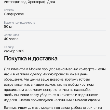
Автоподзавод, Хронограф, Дата
Стекло
Сапфировое
Водонепроницаемость
50 м
Запас хода
40 часов
438
285
145
142
205
204
195
150
6
Калибр
калибр 2385
Покупка и доставка
Для клиентов в Москве процесс максимально комфортен: если
часы в наличии, сделку можно провести уже в день
Трейд-ин часов
обращения. Мы ценим ваше доверие, поэтому готовы
встретиться как в нашем офисе, так и в любом крупном
Заказать эти часы
Оставьте ваши контактные данные и мы свяжемся
профильном сервисном центре столицы на ваш выбор —
с вами
чтобы вы могли сразу убедиться в качестве и подлинности
Оставьте ваши контактные данные и мы свяжемся
Audemars Piguet
с вами
Royal Oak Chronograph 41 mm Blue Dial
изделия. Оплата производится наличными в момент сделки.
Audemars Piguet
Как новые
Коробка + Документы
$45,350
Royal Oak Chronograph 41 mm Blue Dial
Если мы ищем для вас модель под заказ, работа строится на