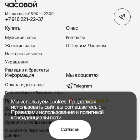
Мы на связи 08:00 — 22:00
+7 916 221-22-37
Купить
О нас
Мужские часы
Контакты
Женские часы
О Первом Часовом
Настольные часы
Украшения
Ремешки и браслеты
Информация
Мы в соцсетях
Оплата и доставка
Telegram
+7 916 221-22-37
Гарантийные обязательства
Правила возврата товара
Мы используем cookies. Продолжая
Мы насвязи 08:00 — 19:00
использовать сайт, вы соглашаетесь с
Политика
Правилами использования
и
политикой
конфиденциальности
конфиденциальности.
Правила использования
Согласен
Обработка персональных
данных