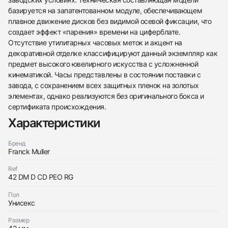
базируется на запатентованном модуле, обеспечивающем
плавное движение дисков без видимой осевой фиксации, что
создает эффект «парения» времени на циферблате.
Отсутствие утилитарных часовых меток и акцент на
декоративной отделке классифицируют данный экземпляр как
предмет высокого ювелирного искусства с усложненной
кинематикой. Часы представлены в состоянии поставки с
438
285
145
142
205
204
195
150
6
завода, с сохранением всех защитных пленок на золотых
элементах, однако реализуются без оригинального бокса и
сертификата происхождения.
Характеристики
Бренд
Franck Muller
Трейд-ин часов
Ref
Заказать эти часы
42 DM D CD PEO RG
Оставьте ваши контактные данные и мы свяжемся
с вами
Оставьте ваши контактные данные и мы свяжемся
Пол
Franck Muller
Унисекс
с вами
Round Double Mystery Peony
Franck Muller
Новые
По запросу
Round Double Mystery Peony
Размер
Новые