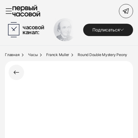
Поиск по сайту
часовой
Подписаться
канал:
Часы
Украшения
Главная
Часы
Franck Muller
Round Double Mystery Peony
По брендам
Под заказ
Выкуп
Сервис
Журнал
О нас
Контакты