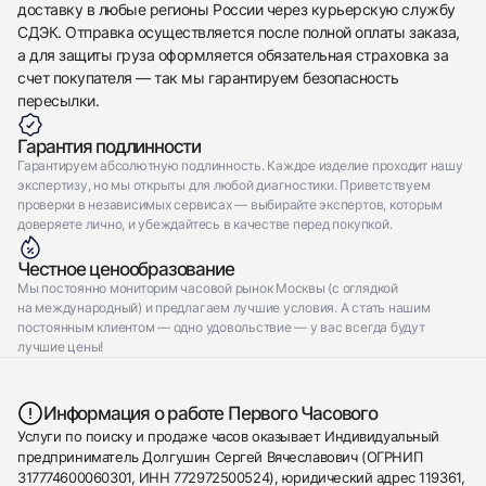
доставку в любые регионы России через курьерскую службу
СДЭК. Отправка осуществляется после полной оплаты заказа,
а для защиты груза оформляется обязательная страховка за
счет покупателя — так мы гарантируем безопасность
пересылки.
Гарантия подлинности
Гарантируем абсолютную подлинность. Каждое изделие проходит нашу
экспертизу, но мы открыты для любой диагностики. Приветствуем
проверки в независимых сервисах — выбирайте экспертов, которым
доверяете лично, и убеждайтесь в качестве перед покупкой.
Честное ценообразование
Мы постоянно мониторим часовой рынок Москвы (с оглядкой
на международный) и предлагаем лучшие условия. А стать нашим
постоянным клиентом — одно удовольствие — у вас всегда будут
лучшие цены!
Информация о работе Первого Часового
Услуги по поиску и продаже часов оказывает Индивидуальный
предприниматель Долгушин Сергей Вячеславович (ОГРНИП
317774600060301, ИНН 772972500524), юридический адрес 119361,