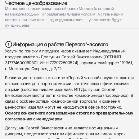
Честное ценообразование
Мы постоянно мониторим часовой рынок Москвы (с оглядкой
на международный) и предлагаем лучшие условия. А стать нашим
постоянным клиентом — одно удовольствие — у вас всегда будут
лучшие цены!
Информация о работе Первого Часового
Услуги по поиску и продаже часов оказывает Индивидуальный
предприниматель Долгушин Сергей Вячеславович (ОГРНИП
317774600060301, ИНН 772972500524), юридический адрес 119361,
г. Москва, ул. Озерная, д. 2/12
Реализация товаров в магазине «Первый часовой» осуществляется
на основании договоров комиссии, заключенных с физическими
лицами (собственниками изделий). ИП Долгушин Сергей
Вячеславович выступает в качестве комиссионера (посредника). В
связи с особенностями комиссионной торговли и хранения
ценностей, изделия могут не находиться в офисе постоянно.
Осмотр конкретного лота возможен строго по предварительному
согласованию с менеджером.
Долгушин Сергей Вячеславович не является официальным
дилером, представителем или аффилированным лицом марок,