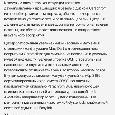
Ключевым элементом конструкции является
двунаправленный вращающийся безель с диском Cerachrom
из черной керамики — материала, абсолютно инертного к
воздействию ультрафиолета и появлению царапин. Цифры и
деления шкалы нанесены методом магнетронного напыления
платины, что обеспечивает долговечность и контрастность
визуального восприятия.
Циферблат оснащен увеличенными часовыми метками и
стрелками (конфигурация Maxi Dial) с люминесцентным
покрытием Chromalight для считывания показаний в условиях
нулевой видимости. Зеленая стрелка GMT с треугольным
наконечником служит функциональным акцентом,
438
285
145
142
205
204
195
150
6
позволяющим отслеживать время во втором часовом поясе.
Внутри корпуса установлен мануфактурный калибр 3186,
сертифицированный хронометр COSC, оснащенный
парамагнитной спиралью Parachrom Blue, нивелирующей
влияние магнитных полей и температурных колебаний.
Ансамбль завершает браслет Oyster с полированными
центральными звеньями и застежкой Oysterlock, снабженной
системой удлинения Easylink.
Трейд-ин часов