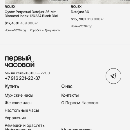
ROLEX
ROLEX
Oyster Perpetual Datejust 36 Mm
Datejust 36
Diamond Index 126234 Black Dial
$15,700
1 313 000 ₽
$17,450
1 459 000 ₽
Новые
2026 год
Новые
2026 год
Коробка + Документы
Мы на связи 08:00 — 22:00
+7 916 221-22-37
Купить
О нас
Мужские часы
Контакты
Женские часы
О Первом Часовом
Настольные часы
Украшения
Ремешки и браслеты
Информация
Мы в соцсетях