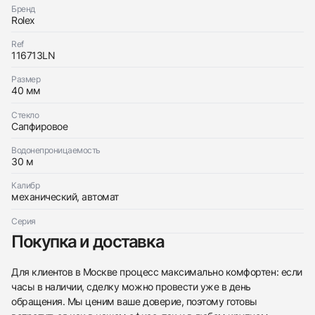
Rolex
Бренд
с вами
GMT-Master II
Rolex
Rolex
Новые
$7,550
GMT-Master II
Новые
Ref
$7,550
116713LN
Размер
40 мм
Стекло
Сапфировое
Приложите фото ваших часов…
Водонепроницаемость
30 м
Отправить заявку
Калибр
Отправить заявку
механический, автомат
Серия
Покупка и доставка
Для клиентов в Москве процесс максимально комфортен: если
часы в наличии, сделку можно провести уже в день
обращения. Мы ценим ваше доверие, поэтому готовы