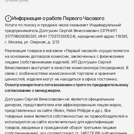
лучшие цены!
Информация о работе Первого Часового
Услуги по поиску и продаже часов оказывает Индивидуальный
предприниматель Долгушин Сергей Вячеславович (ОГРНИП
317774600060301, ИНН 772972500524), юридический адрес 119361,
г. Москва, ул. Озерная, д. 2/12
Реализация товаров в магазине «Первый часовой» осуществляется
на основании договоров комиссии, заключенных с физическими
лицами (собственниками изделий). ИП Долгушин Сергей
Вячеславович выступает в качестве комиссионера (посредника). В
связи с особенностями комиссионной торговли и хранения
ценностей, изделия могут не находиться в офисе постоянно.
Осмотр конкретного лота возможен строго по предварительному
согласованию с менеджером.
Долгушин Сергей Вячеславович не является официальным
дилером, представителем или аффилированным лицом марок,
представленных на сайте (Rolex, Patek Philippe и др.). Все
товарные знаки являются собственностью их правообладателей и
используются на сайте исключительно для идентификации
товаров, вводимых в гражданский оборот третьими лицами
(собственниками), что соответствует ст. 1487 ГК РФ («Исчерпание