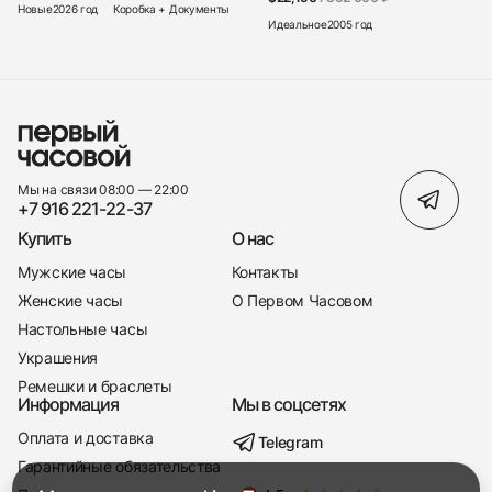
Новые
2026 год
Коробка + Документы
Идеальное
2005 год
Мы на связи 08:00 — 22:00
+7 916 221-22-37
Купить
О нас
Мужские часы
Контакты
Женские часы
О Первом Часовом
Настольные часы
Украшения
Ремешки и браслеты
Информация
Мы в соцсетях
Оплата и доставка
Telegram
+7 916 221-22-37
Гарантийные обязательства