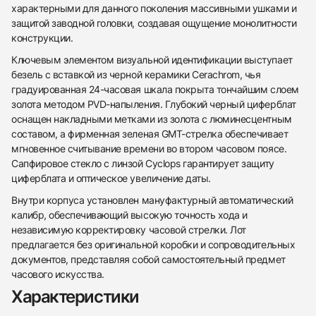
характерными для данного поколения массивными ушками и
защитой заводной головки, создавая ощущение монолитности
конструкции.
Ключевым элементом визуальной идентификации выступает
безель с вставкой из черной керамики Cerachrom, чья
градуированная 24-часовая шкала покрыта тончайшим слоем
золота методом PVD-напыления. Глубокий черный циферблат
оснащен накладными метками из золота с люминесцентным
составом, а фирменная зеленая GMT-стрелка обеспечивает
мгновенное считывание времени во втором часовом поясе.
438
285
145
142
205
204
195
150
6
Сапфировое стекло с линзой Cyclops гарантирует защиту
циферблата и оптическое увеличение даты.
Внутри корпуса установлен мануфактурный автоматический
калибр, обеспечивающий высокую точность хода и
независимую корректировку часовой стрелки. Лот
предлагается без оригинальной коробки и сопроводительных
документов, представляя собой самостоятельный предмет
Трейд-ин часов
часового искусства.
Заказать эти часы
Характеристики
Оставьте ваши контактные данные и мы свяжемся
с вами
Оставьте ваши контактные данные и мы свяжемся