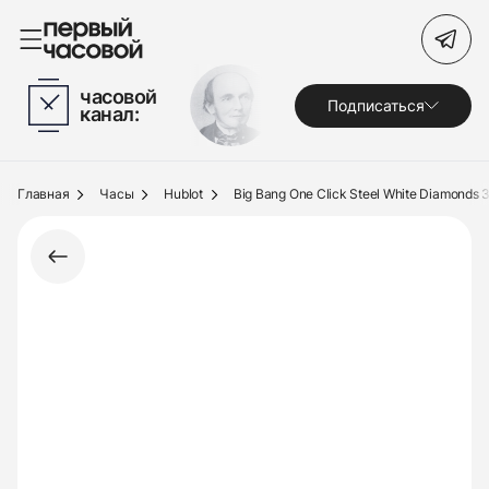
Поиск по сайту
часовой
Подписаться
канал:
Часы
Украшения
Главная
Часы
Hublot
Big Bang One Click Steel White Diamonds
По брендам
Под заказ
Выкуп
Сервис
Журнал
О нас
Контакты