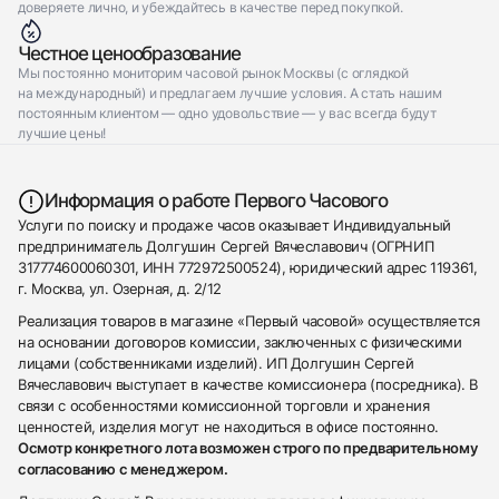
доверяете лично, и убеждайтесь в качестве перед покупкой.
Честное ценообразование
Мы постоянно мониторим часовой рынок Москвы (с оглядкой
на международный) и предлагаем лучшие условия. А стать нашим
постоянным клиентом — одно удовольствие — у вас всегда будут
лучшие цены!
Информация о работе Первого Часового
Услуги по поиску и продаже часов оказывает Индивидуальный
предприниматель Долгушин Сергей Вячеславович (ОГРНИП
317774600060301, ИНН 772972500524), юридический адрес 119361,
г. Москва, ул. Озерная, д. 2/12
Реализация товаров в магазине «Первый часовой» осуществляется
на основании договоров комиссии, заключенных с физическими
лицами (собственниками изделий). ИП Долгушин Сергей
Вячеславович выступает в качестве комиссионера (посредника). В
связи с особенностями комиссионной торговли и хранения
ценностей, изделия могут не находиться в офисе постоянно.
Осмотр конкретного лота возможен строго по предварительному
согласованию с менеджером.