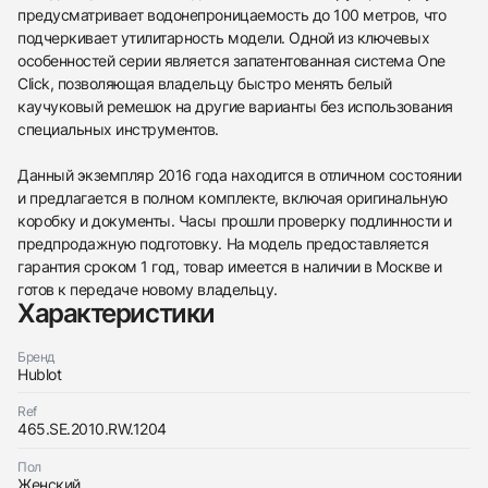
предусматривает водонепроницаемость до 100 метров, что
подчеркивает утилитарность модели. Одной из ключевых
особенностей серии является запатентованная система One
438
285
145
142
205
204
195
150
6
Click, позволяющая владельцу быстро менять белый
каучуковый ремешок на другие варианты без использования
специальных инструментов.
Данный экземпляр 2016 года находится в отличном состоянии
и предлагается в полном комплекте, включая оригинальную
коробку и документы. Часы прошли проверку подлинности и
Трейд-ин часов
предпродажную подготовку. На модель предоставляется
гарантия сроком 1 год, товар имеется в наличии в Москве и
Купить эти часы
Оставьте ваши контактные данные и мы свяжемся
готов к передаче новому владельцу.
с вами
Характеристики
Оставьте ваши контактные данные и мы свяжемся
Hublot
с вами
Big Bang One Click Steel White Diamonds 39 Mm
Hublot
Отличное
Коробка + Документы
Бренд
$7,750
Big Bang One Click Steel White Diamonds 39 Mm
Hublot
Отличное
Коробка + Документы
$7,750
Ref
465.SE.2010.RW.1204
Пол
Женский