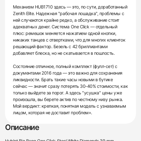
Механизм HUB1710 здесь — это, по сути, доработанный
Zenith Elite. Надежная "рабочая лошадка", проблемы с
ней случаются крайне редко, а обслуживание стоит
адекватных денег. Система One Click — отдельный
плюс: ремешок меняется нажатием одной кнопки,
никаких танцев с отвертками, что для многих клиенток
решающий фактор. Безель с 42 бриллиантами
добавляет блеска, но не скатывается в пошлость.
Состояние отличное, полный комплект (фулл-сет) с
документами 2016 года — это важно для сохранения
ликвидности. Брать такие часы новыми в бутике
сейчас — значит сразу потерять 30-40% стоимости, как
только выйдете за порог. А здесь "усушка" цены уже
произошла, вы берете актив по честному низу рынка.
Мой вердикт: крепкая, понятная модель с узнаваемым
лицом, которая не доставит проблем».
Описание
Hublot Big Bang One Click Steel White Diamonds 39 mm