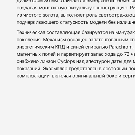
диаметром 36 мм отличается выверенной геометри
создавая монолитную визуальную конструкцию. Р
из чистого золота, выполняет роль светоотражающ
подчеркивающего статусность модели без излишн
Техническая составляющая базируется на мануфак
поколения. Механизм оснащен запатентованным сп
энергетическим КПД и синей спиралью Parachrom, 
магнитных полей и гарантирует запас хода до 72 
снабжено линзой Cyclops над апертурой даты для 
показаний. Экземпляр представлен в состоянии по
комплектации, включая оригинальный бокс и серт