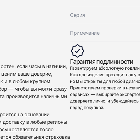
Отправить заявку
Серия
Примечание
Гарантия подлинности
ртен: если часы в наличии,
Гарантируем абсолютную подлин
 ценим ваше доверие,
Каждое изделие проходит нашу э
ак и в любом крупном
но мы открыты для любой диагно
Приветствуем проверки в незав
бор — чтобы вы могли сразу
сервисах — выбирайте эксперто
ата производится наличными
доверяете лично, и убеждайтесь 
перед покупкой.
троится на основании
м доставку в любые регионы
осуществляется после
яется обязательная страховка