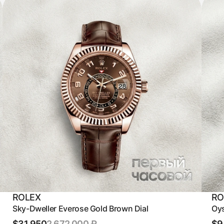
ROLEX
RO
Sky-Dweller Everose Gold Brown Dial
Oys
$31,950
2 672 000 ₽
$9