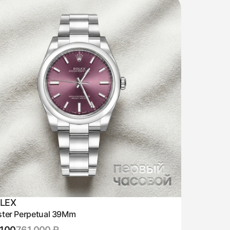
LEX
ter Perpetual 39Mm
,100
761 000 ₽