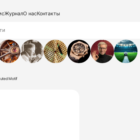
ис
Журнал
О нас
Контакты
uted Motif