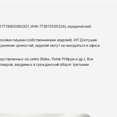
317774600060301, ИНН 772972500524), юридический
ескими лицами (собственниками изделий). ИП Долгушин
ранения ценностей, изделия могут не находиться в офисе
вленных на сайте (Rolex, Patek Philippe и др.). Все
 товаров, вводимых в гражданский оборот третьими