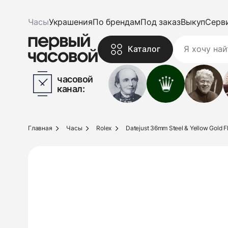
Часы
Украшения
По брендам
Под заказ
Выкуп
Серв
Каталог
часовой
канал:
Главная
Часы
Rolex
Datejust 36mm Steel & Yellow Gold Fl