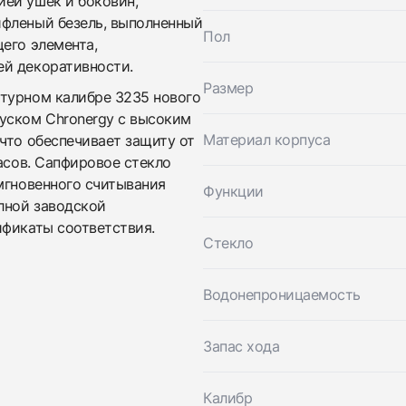
ей ушек и боковин,
Трейд-ин часов
ифленый безель, выполненный
Заказать эти часы
Пол
Оставьте ваши контактные данные и мы свяжемся с
его элемента,
вами
ей декоративности.
Оставьте ваши контактные данные и мы свяжемся с
Rolex
Размер
вами
Datejust 36mm Steel & Yellow Gold Fluted
турном калибре 3235 нового
Rolex
Motif
уском Chronergy с высоким
Datejust 36mm Steel & Yellow Gold Fluted
Новые
Коробка + Документы
Материал корпуса
что обеспечивает защиту от
$16,400
Motif
Новые
Коробка + Документы
часов. Сапфировое стекло
$16,400
мгновенного считывания
Функции
лной заводской
ификаты соответствия.
Стекло
Водонепроницаемость
Приложите фото ваших часов…
Запас хода
Отправить заявку
Калибр