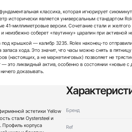
фундаментальная классика, которая игнорирует сиюминутн
етр исторически является универсальным стандартом Role
е 41-миллиметровые версии. Сочетание стали и желтого з
 и неизбежно соберет «паутинку» царапин при активной но
а под крышкой — калибр 3235. Rolex наконец-то отправил
 запаса хода. Это значит, что часы можно снять в пятниц
ов (настоящих, а не маркетинговых) позволяет не трясти
ег — это ликвидный актив, особенно в состоянии «новые 
 ничего доказывать.
Характерист
Бренд
фирменной эстетики Yellow
ость стали Oystersteel и
а. Профиль корпуса
Ref