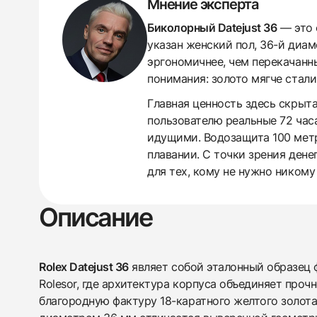
Мнение эксперта
Биколорный Datejust 36
— это 
указан женский пол, 36-й диам
эргономичнее, чем перекачанны
понимания: золото мягче стали
Главная ценность здесь скрыт
пользователю реальные 72 часа
идущими. Водозащита 100 метр
плавании. С точки зрения ден
для тех, кому не нужно никому
438
285
145
142
205
204
195
150
6
Описание
Rolex Datejust 36
являет собой эталонный образец 
Rolesor, где архитектура корпуса объединяет прочн
благородную фактуру 18-каратного желтого золот