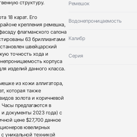
венную структуру.
Ремешок
та 18 карат. Его
Водонепроницаемость
 районе крепления ремешка,
Приложите фото ваших часов…
фасаду флагманского салона
Калибр
рустированы 63 бриллиантами
Отправить заявку
 установлен швейцарский
кую точность хода и
Серия
Отправить заявку
онепроницаемость корпуса
ля изделий данного класса.
мешке из кожи аллигатора,
ат, которая также
видов золота и коричневой
 Часы предлагаются в
 и документы 2023 года) с
чной цене $27,700 данное
екционеров ювелирных
р с уникальной техникой