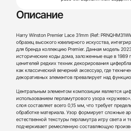
Описание
Harry Winston Premier Lace 31mm (Ref: PRNQHM31W
образец высокого ювелирного искусства, интегри
для бренда коллекцию Premier. Данная модель 202
исторические коды дома, заложенные еще в 1989 г
ценителей редких техник декорирования цифербл
как классический вечерний аксессуар, где технич
декоративных элементов превалирует над функци
Центральным элементом композиции является циф
использованием перламутрового узора «кружево»
слоя составляет всего 0,15 мм, что требует преде
обработке материала. Узор формирует сложные ар
естественной текстуры перламутра игру света и 
подчеркивает ремесленную составляющую произв