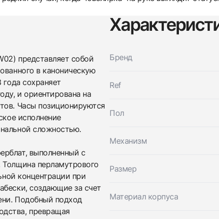
Характерист
Бренд
W02) представляет собой
рованного в каноническую
3 года сохраняет
Ref
Трейд-ин часов
оду, и ориентирована на
атов. Часы позиционируются
Купить эти часы
Оставьте ваши контактные данные и мы свяжемся с
Пол
еское исполнение
вами
Оставьте ваши контактные данные и мы свяжемся с
ональной сложностью.
Harry Winston
вами
Premier Lace 31Mm
Механизм
Harry Winston
Новые
Коробка + Документы
ерблат, выполненный с
$15,450
Premier Lace 31Mm
. Толщина перламутрового
Новые
Коробка + Документы
Размер
$15,450
льной концентрации при
абески, создающие за счет
Материал корпуса
тени. Подобный подход
одства, превращая