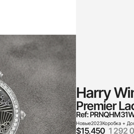
Harry Wi
Premier L
Ref: PRNQHM31
Новые
2023
Коробка + До
$15,450
1 292 