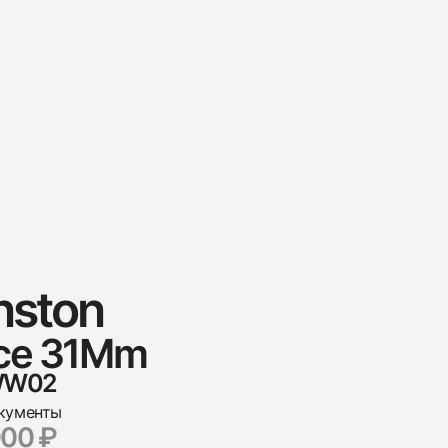
nston
ace 31Mm
WW02
кументы
000 ₽