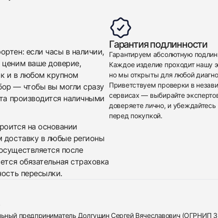
Гарантия подлинности
ртен: если часы в наличии,
Гарантируем абсолютную подлин
 ценим ваше доверие,
Каждое изделие проходит нашу э
ак и в любом крупном
но мы открыты для любой диагно
Приветствуем проверки в незав
бор — чтобы вы могли сразу
сервисах — выбирайте эксперто
ата производится наличными
доверяете лично, и убеждайтесь 
перед покупкой.
троится на основании
м доставку в любые регионы
осуществляется после
яется обязательная страховка
ность пересылки.
альный предприниматель Долгушин Сергей Вячеславович (ОГРНИП 