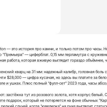
ston — это история про камни, и только потом про часы. 
го "Премьера" — циферблат. 0,15 мм перламутра с кружев
ная работа, которая вживую выглядит гораздо объёмнее, ч
енский кварц на 31 мм: надежный калибр, головная боль с
ти $28,000 — цифра кусачая, но здесь вы платите за бело
ле и ушках. Плюс полный "фулл-сет" 2023 года, часы абсо
т: застёжка тут из розового золота, хотя корпус белый. 
те подарок, который не потеряется на фоне обычных "Карт
редкий случай, когда "ювелирка" на руке выглядит статусн