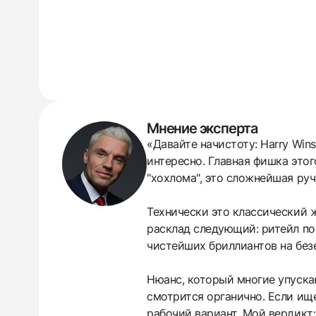
Мнение эксперта
«Давайте начистоту: Harry Win
интересно. Главная фишка это
"хохлома", это сложнейшая руч
Технически это классический ж
расклад следующий: ритейл поч
чистейших бриллиантов на безе
Нюанс, который многие упускаю
смотрится органично. Если ище
438
285
145
142
205
204
195
150
6
рабочий вариант. Мой вердикт: 