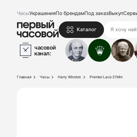
Часы
Украшения
По брендам
Под заказ
Выкуп
Серв
Каталог
часовой
канал:
Главная
Часы
Harry Winston
Premier Lace 31Mm