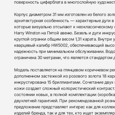
поверхность циферблата в многослойную художест
Корпус диаметром 31 мм изготовлен из белого золо
архитектурная особенность — характерные дуги в
которые визуально отсылают к неоклассическому 
Harry Winston на Пятой авеню. Безель и дуги инк
круглой огранки общим весом 1,31 карата. Внутри
кварцевый калибр HW5002, обеспечивающий высо
надежность при минимальном обслуживании. Вод
ограничена 30 метрами, что является стандартом д
Модель поставляется на глянцевом коричневом ре
дополненном застежкой из розового золота 18 кар
инкрустирована 15 бриллиантами. Сочетание двух 
кожи создает сложный колористический контраст.
состоянии новых, в полной комплектации (коробка
двухлетней гарантией. При рекомендованной розни
предложение представляет интерес как для колл
изделий бренда, так и для тех, кто ищет экземпля