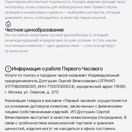
Гарантируем абсолютную подлинность. Каждое изделие проходит нашу
экспертизу, но мы открыты для любой диагностики. Приветствуем
проверки в независимых сервисах — выбирайте экспертов, которым
доверяете лично, и убеждайтесь в качестве перед покупкой.
Честное ценообразование
Мы постоянно мониторим часовой рынок Москвы (с оглядкой
на международный) и предлагаем лучшие условия. А стать нашим
постоянным клиентом — одно удовольствие — у вас всегда будут
лучшие цены!
Информация о работе Первого Часового
Услуги по поиску и продаже часов оказывает Индивидуальный
предприниматель Долгушин Сергей Вячеславович (ОГРНИП
317774600060301, ИНН 772972500524), юридический адрес 119361,
г. Москва, ул. Озерная, д. 2/12
Реализация товаров в магазине «Первый часовой» осуществляется
на основании договоров комиссии, заключенных с физическими
лицами (собственниками изделий). ИП Долгушин Сергей
Вячеславович выступает в качестве комиссионера (посредника). В
связи с особенностями комиссионной торговли и хранения
ценностей, изделия могут не находиться в офисе постоянно.