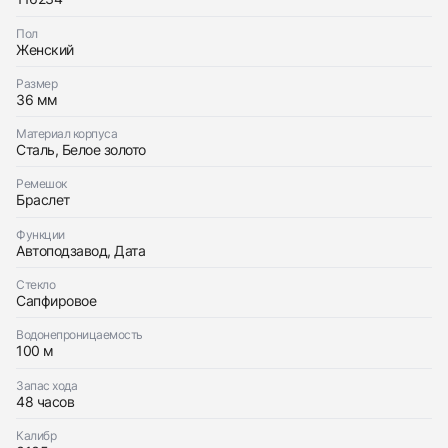
Трейд-ин часов
Пол
Заказать эти часы
Женский
Оставьте ваши контактные данные и мы свяжемся
с вами
Оставьте ваши контактные данные и мы свяжемся
Размер
Rolex
с вами
36 мм
Datejust 36mm Dark Mother of Pearl Diamond
Rolex
Dial
Datejust 36mm Dark Mother of Pearl Diamond
Идеальное
Коробка
Материал корпуса
$10,850
Dial
Сталь, Белое золото
Идеальное
Коробка
$10,850
Ремешок
Браслет
Функции
Автоподзавод, Дата
Стекло
Сапфировое
Приложите фото ваших часов…
Водонепроницаемость
Отправить заявку
100 м
Отправить заявку
Запас хода
48 часов
Калибр