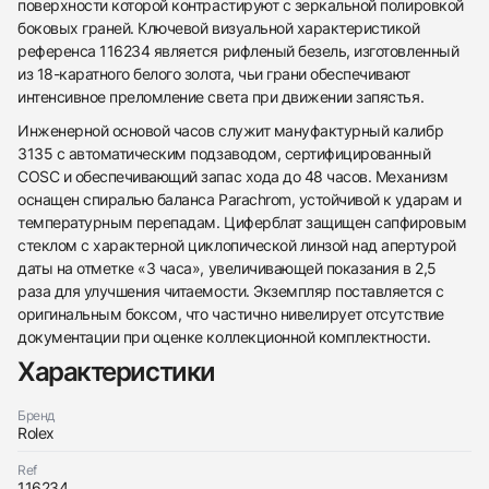
поверхности которой контрастируют с зеркальной полировкой
боковых граней. Ключевой визуальной характеристикой
референса 116234 является рифленый безель, изготовленный
из 18-каратного белого золота, чьи грани обеспечивают
интенсивное преломление света при движении запястья.
Инженерной основой часов служит мануфактурный калибр
3135 с автоматическим подзаводом, сертифицированный
COSC и обеспечивающий запас хода до 48 часов. Механизм
оснащен спиралью баланса Parachrom, устойчивой к ударам и
температурным перепадам. Циферблат защищен сапфировым
стеклом с характерной циклопической линзой над апертурой
даты на отметке «3 часа», увеличивающей показания в 2,5
раза для улучшения читаемости. Экземпляр поставляется с
оригинальным боксом, что частично нивелирует отсутствие
документации при оценке коллекционной комплектности.
438
285
145
142
205
204
195
150
6
Характеристики
Бренд
Rolex
Ref
116234