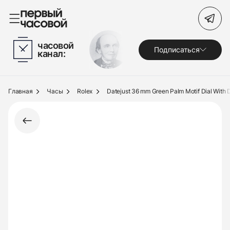
Поиск по сайту
часовой
Подписаться
канал:
Часы
Украшения
Главная
Часы
Rolex
Datejust 36 mm Green Palm Motif Dial With
По брендам
Под заказ
Выкуп
Сервис
Журнал
О нас
Контакты