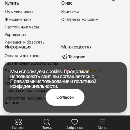
Купить
О нас
Мужские часы
Контакты
Женские часы
О Первом Часовом
Настольные часы
Украшения
Ремешки и браслеты
Информация
Мы в соцсетях
Оплата и доставка
Telegram
+7 916 221-22-37
Гарантийные обязательства
Правила возврата товара
Мы используем cookies. Продолжая
Мы насвязи 08:00 — 19:00
использовать сайт, вы соглашаетесь с
Политика
Правилами использования
и
политикой
конфиденциальности
конфиденциальности.
Правила использования
Согласен
Обработка персональных
данных
Каталог
Поиск
Избранное
Меню