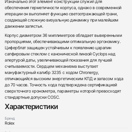
Изначально этот элемент конструкции служил для
обеспечения герметичности корпуса, однако в современной
итерации он выполняет функцию светоотражающей грани,
создающей сложную визуальную динамику при малейшем
движении запястья.
Корпус диаметром 36 миллиметров обладает выверенными
пропорциями, обеспечивающими оптимальную эргономику.
Циферблат защищен устойчивым к появлению царапин
сапфировым стеклом с канонической линзой Cyclops над
апертурой даты, увеличивающей показания для лучшей
считываемости. Сердцем механизма выступает
мануфактурный калибр 3235 с ходом Chronergy,
отличающийся высоким энергетическим КПД и запасом хода
до 70 часов. Точность хода подтверждена сертификацией
сверхточного хронометра, параметры которой превосходят
стандартные допуски COSC.
438
285
145
142
205
204
195
150
6
Характеристики
Бренд
Rolex