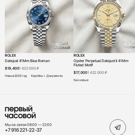
ROLEX
ROLEX
Datejust 41Mm Blue Roman
Oyster Perpetual Datejust Ii 41Mm
Fluted Motif
$19,400
1 622 000 ₽
$17,000
1 422 000 ₽
Новые
2026 год
Коробка + Документы
Как новые
Мы на связи 08:00 — 22:00
+7 916 221-22-37