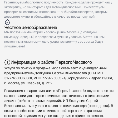
Гарантируем абсолютную подлинность. Каждое изделие проходит нашу
экспертизу, но мы открыты для любой диагностики. Приветствуем
проверки в независимых сервисах — выбирайте экспертов, которым
доверяете лично, и убеждайтесь в качестве перед покупкой.
Честное ценообразование
Мы постоянно мониторим часовой рынок Москвы (с оглядкой
на международный) и предлагаем лучшие условия. А стать нашим
постоянным клиентом — одно удовольствие — у вас всегда будут
лучшие цены!
Информация о работе Первого Часового
Услуги по поиску и продаже часов оказывает Индивидуальный
предприниматель Долгушин Сергей Вячеславович (ОГРНИП
317774600060301, ИНН 772972500524), юридический адрес 119361,
г. Москва, ул. Озерная, д. 2/12
Реализация товаров в магазине «Первый часовой» осуществляется
на основании договоров комиссии, заключенных с физическими
лицами (собственниками изделий). ИП Долгушин Сергей
Вячеславович выступает в качестве комиссионера (посредника). В
связи с особенностями комиссионной торговли и хранения
ценностей, изделия могут не находиться в офисе постоянно.