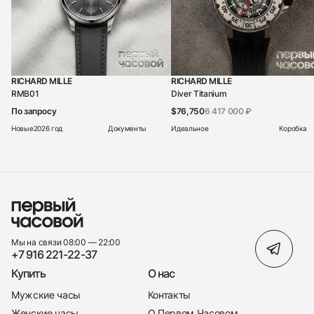
RICHARD MILLE
RICHARD MILLE
RMB01
Diver Titanium
По запросу
$76,750
6 417 000 ₽
Новые
2026 год
Документы
Идеальное
Коробка
Мы на связи 08:00 — 22:00
+7 916 221-22-37
Купить
О нас
Мужские часы
Контакты
Женские часы
О Первом Часовом