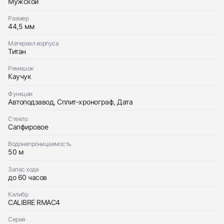
Мужской
Трейд-ин часов
Размер
Заказать эти часы
44,5 мм
Оставьте ваши контактные данные и мы свяжемся
с вами
Оставьте ваши контактные данные и мы свяжемся
Richard Mille
Материал корпуса
с вами
Titanium Split-seconds Chronograph
Титан
Richard Mille
Новые
Коробка + Документы
По запросу
Titanium Split-seconds Chronograph
Ремешок
Новые
Коробка + Документы
Каучук
По запросу
Функции
Автоподзавод, Сплит-хронограф, Дата
Стекло
Сапфировое
Приложите фото ваших часов…
Водонепроницаемость
50 м
Отправить заявку
Запас хода
до 60 часов
Отправить заявку
Калибр
CALIBRE RMAC4
Серия