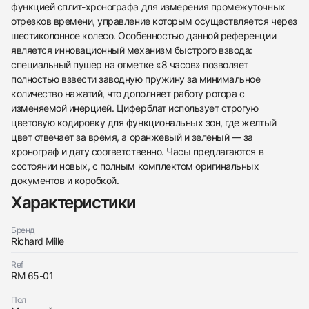
функцией сплит-хронографа для измерения промежуточных
отрезков времени, управление которым осуществляется через
шестиколонное колесо. Особенностью данной референции
является инновационный механизм быстрого взвода:
специальный пушер на отметке «8 часов» позволяет
полностью взвести заводную пружину за минимальное
количество нажатий, что дополняет работу ротора с
изменяемой инерцией. Циферблат использует строгую
цветовую кодировку для функциональных зон, где желтый
цвет отвечает за время, а оранжевый и зеленый — за
хронограф и дату соответственно. Часы предлагаются в
состоянии новых, с полным комплектом оригинальных
документов и коробкой.
Характеристики
438
285
145
142
205
204
195
150
6
Бренд
Richard Mille
Ref
RM 65-01
Пол