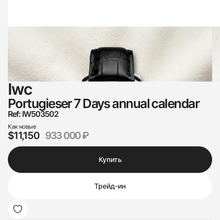
Iwc
Portugieser 7 Days annual calendar
Ref: IW503502
Как новые
$11,150
933 000 ₽
Купить
Трейд-ин