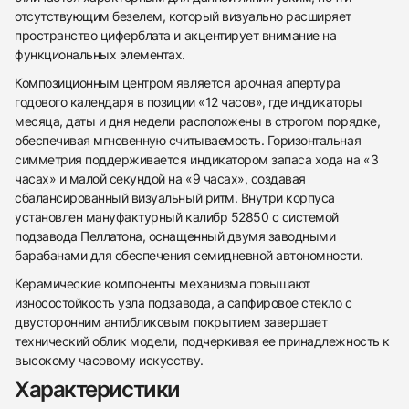
отсутствующим безелем, который визуально расширяет
пространство циферблата и акцентирует внимание на
функциональных элементах.
Композиционным центром является арочная апертура
годового календаря в позиции «12 часов», где индикаторы
месяца, даты и дня недели расположены в строгом порядке,
обеспечивая мгновенную считываемость. Горизонтальная
симметрия поддерживается индикатором запаса хода на «3
часах» и малой секундой на «9 часах», создавая
сбалансированный визуальный ритм. Внутри корпуса
установлен мануфактурный калибр 52850 с системой
подзавода Пеллатона, оснащенный двумя заводными
барабанами для обеспечения семидневной автономности.
Керамические компоненты механизма повышают
износостойкость узла подзавода, а сапфировое стекло с
двусторонним антибликовым покрытием завершает
438
285
145
142
205
204
195
150
6
технический облик модели, подчеркивая ее принадлежность к
высокому часовому искусству.
Характеристики