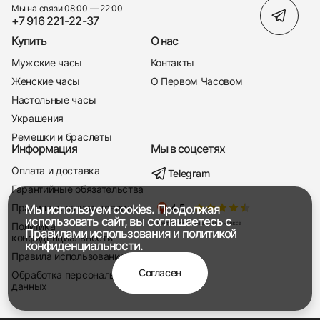
Мы на связи 08:00 — 22:00
+7 916 221-22-37
Купить
О нас
Мужские часы
Контакты
Женские часы
О Первом Часовом
Настольные часы
Украшения
Ремешки и браслеты
Информация
Мы в соцсетях
Оплата и доставка
Telegram
+7 916 221-22-37
Гарантийные обязательства
Правила возврата товара
Мы используем cookies. Продолжая
Мы насвязи 08:00 — 19:00
использовать сайт, вы соглашаетесь с
Политика
Правилами использования
и
политикой
конфиденциальности
конфиденциальности.
Правила использования
Согласен
Обработка персональных
данных