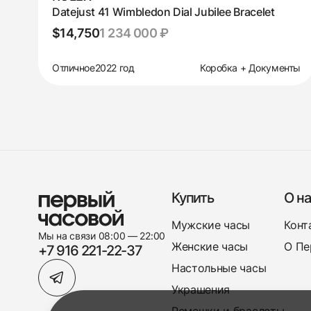
Datejust 41 Wimbledon Dial Jubilee Bracelet
$14,750
1 234 000 ₽
Отличное
2022 год
Коробка + Документы
Купить
О на
Мужские часы
Конт
Мы на связи 08:00 — 22:00
Женские часы
О Пе
+7 916 221-22-37
Настольные часы
Украшения