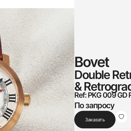
Bovet
Double Ret
& Retrogra
Ref: PKG 009 GD
По запросу
Заказать