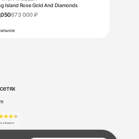
g Island Rose Gold And Diamonds
,050
673 000 ₽
альное
сетях
am