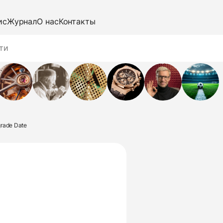
ис
Журнал
О нас
Контакты
grade Date