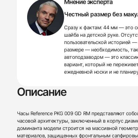
Мнение эксперта
Честный размер без мак
438
285
145
142
205
204
195
150
6
Сразу к фактам: 44 мм — это с
шайба на детской руке. Отсутс
пользовательской историей — в
размере — необходимость, так 
автоподзаводом — это классик
вариант, который не переживет
ежедневной носки и не планир
Описание
Часы Reference PKG 009 GD RM представляют соб
часовой архитектуры, заключенный в корпус диам
доминанта модели строится на массивной геомет
материалов, защищенных фронтальным сапфировы