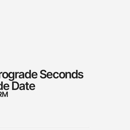
rograde Seconds
de Date
 RM