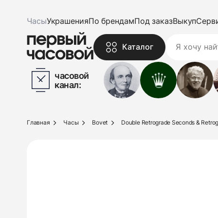
Часы
Украшения
По брендам
Под заказ
Выкуп
Серв
Каталог
часовой
канал:
Главная
Часы
Bovet
Double Retrograde Seconds & Retro