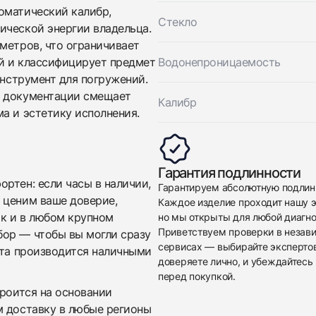
оматический калибр,
Стекло
ической энергии владельца.
метров, что ограничивает
й и классифицирует предмет
Водонепроницаемость
инструмент для погружений.
й документации смещает
Калибр
а и эстетику исполнения.
Приложите фото ваших часов…
Отправить заявку
Гарантия подлинности
ртен: если часы в наличии,
Отправить заявку
Гарантируем абсолютную подлин
 ценим ваше доверие,
Каждое изделие проходит нашу э
ак и в любом крупном
но мы открыты для любой диагно
Приветствуем проверки в незав
бор — чтобы вы могли сразу
сервисах — выбирайте эксперто
ата производится наличными
доверяете лично, и убеждайтесь 
перед покупкой.
троится на основании
м доставку в любые регионы