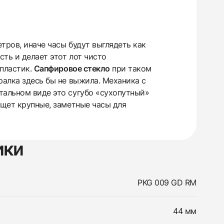
етров, иначе часы будут выглядеть как
ть и делает этот лот чисто
 пластик.
Сапфировое стекло
при таком
ралка здесь бы не выжила. Механика с
тальном виде это сугубо «сухопутный»
ищет крупные, заметные часы для
ики
e
PKG 009 GD RM
e
44 мм