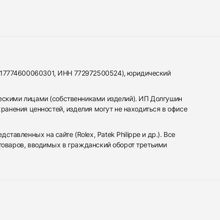
317774600060301, ИНН 772972500524), юридический
ескими лицами (собственниками изделий). ИП Долгушин
ранения ценностей, изделия могут не находиться в офисе
вленных на сайте (Rolex, Patek Philippe и др.). Все
 товаров, вводимых в гражданский оборот третьими