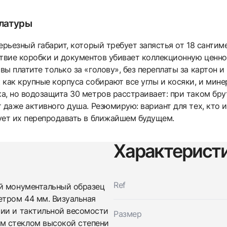
улатуры
ерьезный габарит, который требует запястья от 18 сантим
твие коробки и документов убивает коллекционную ценнос
ы платите только за «голову», без переплаты за картон и
как крупные корпуса собирают все углы и косяки, и мине
а, но водозащита 30 метров расстраивает: при таком бру
 даже активного душа. Резюмирую: вариант для тех, кто 
ует их перепродавать в ближайшем будущем.
Трейд-ин часов
Характерист
Заказать эти часы
Оставьте ваши контактные данные и мы свяжемся с
вами
Оставьте ваши контактные данные и мы свяжемся с
Bovet
вами
Double Retrograde Seconds & Retrograde Dat
Ref
ой монументальный образец
Bovet
Новые
етром 44 мм. Визуальная
$15,450
Double Retrograde Seconds & Retrograde Dat
Новые
рии и тактильной весомости
Размер
$15,450
м стеклом высокой степени