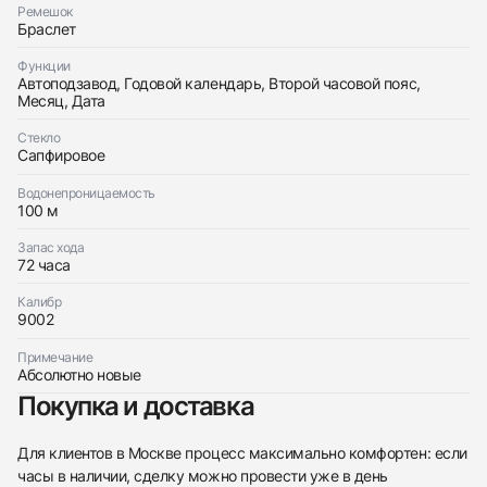
Ремешок
Браслет
Функции
Автоподзавод, Годовой календарь, Второй часовой пояс,
Месяц, Дата
Стекло
Сапфировое
Водонепроницаемость
100 м
Запас хода
438
285
145
142
205
204
195
150
6
72 часа
Калибр
9002
Примечание
Абсолютно новые
Покупка и доставка
Трейд-ин часов
Для клиентов в Москве процесс максимально комфортен: если
Купить эти часы
Оставьте ваши контактные данные и мы свяжемся
часы в наличии, сделку можно провести уже в день
с вами