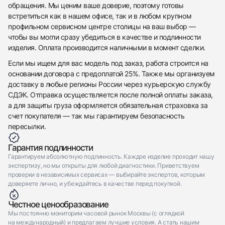
обращения. Мы ценим ваше доверие, поэтому готовы
Оставьте ваши контактные данные и мы свяжемся
Rolex
с вами
Sky-Dweller Everose Gold Chocolate Brown Dial
встретиться как в нашем офисе, так и в любом крупном
Rolex
Новые
Коробка + Документы
профильном сервисном центре столицы на ваш выбор —
$61,300
Sky-Dweller Everose Gold Chocolate Brown Dial
чтобы вы могли сразу убедиться в качестве и подлинности
Новые
Коробка + Документы
$61,300
изделия. Оплата производится наличными в момент сделки.
Если мы ищем для вас модель под заказ, работа строится на
основании договора с предоплатой 25%. Также мы организуем
доставку в любые регионы России через курьерскую службу
СДЭК. Отправка осуществляется после полной оплаты заказа,
а для защиты груза оформляется обязательная страховка за
Приложите фото ваших часов…
счет покупателя — так мы гарантируем безопасность
пересылки.
Отправить заявку
Отправить заявку
Гарантия подлинности
Гарантируем абсолютную подлинность. Каждое изделие проходит нашу
экспертизу, но мы открыты для любой диагностики. Приветствуем
проверки в независимых сервисах — выбирайте экспертов, которым
доверяете лично, и убеждайтесь в качестве перед покупкой.
Честное ценообразование
Мы постоянно мониторим часовой рынок Москвы (с оглядкой
на международный) и предлагаем лучшие условия. А стать нашим