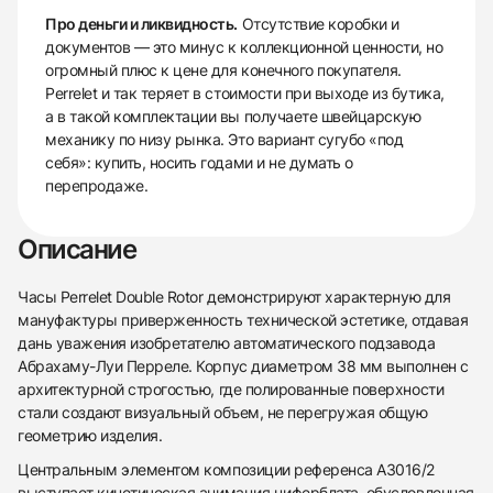
Про деньги и ликвидность.
Отсутствие коробки и
документов — это минус к коллекционной ценности, но
огромный плюс к цене для конечного покупателя.
Perrelet и так теряет в стоимости при выходе из бутика,
а в такой комплектации вы получаете швейцарскую
механику по низу рынка. Это вариант сугубо «под
себя»: купить, носить годами и не думать о
перепродаже.
Описание
Часы Perrelet Double Rotor демонстрируют характерную для
мануфактуры приверженность технической эстетике, отдавая
дань уважения изобретателю автоматического подзавода
Абрахаму-Луи Перреле. Корпус диаметром 38 мм выполнен с
архитектурной строгостью, где полированные поверхности
стали создают визуальный объем, не перегружая общую
геометрию изделия.
438
285
145
142
205
204
195
150
6
Центральным элементом композиции референса A3016/2
выступает кинетическая анимация циферблата, обусловленная