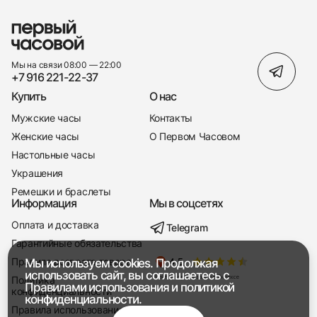
Мы на связи 08:00 — 22:00
+7 916 221-22-37
Купить
О нас
Мужские часы
Контакты
Женские часы
О Первом Часовом
Настольные часы
Украшения
Ремешки и браслеты
Информация
Мы в соцсетях
Оплата и доставка
Telegram
+7 916 221-22-37
Гарантийные обязательства
Правила возврата товара
Мы используем cookies. Продолжая
Мы насвязи 08:00 — 19:00
использовать сайт, вы соглашаетесь с
Политика
Правилами использования
и
политикой
конфиденциальности
конфиденциальности.
Правила использования