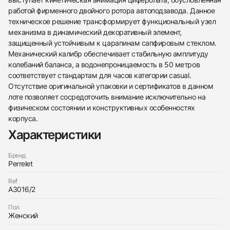
работой фирменного двойного ротора автоподзавода. Данное
техническое решение трансформирует функциональный узел
механизма в динамический декоративный элемент,
защищенный устойчивым к царапинам сапфировым стеклом.
Механический калибр обеспечивает стабильную амплитуду
Трейд-ин часов
колебаний баланса, а водонепроницаемость в 50 метров
Заказать эти часы
соответствует стандартам для часов категории casual.
Оставьте ваши контактные данные и мы свяжемся
с вами
Отсутствие оригинальной упаковки и сертификатов в данном
Оставьте ваши контактные данные и мы свяжемся
Perrelet
лоте позволяет сосредоточить внимание исключительно на
с вами
Diamond Flower Ladies
физическом состоянии и конструктивных особенностях
Perrelet
Хорошее
$6,400
Diamond Flower Ladies
корпуса.
Хорошее
Характеристики
$6,400
Бренд
Perrelet
Ref
A3016/2
Приложите фото ваших часов…
Пол
Женский
Отправить заявку