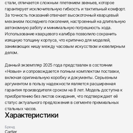
стали, отличается сложным плетением звеньев, которое
гарантирует исключительную гибкость и тактильный комфорт.
За точность показаний отвечает высокоточный кварцевый
механизм последнего поколения, настроенный на длительную
438
285
145
142
205
204
195
150
6
автономную работу и минимальную погрешность хода.
Использование кварцевого калибра позволило сохранить
изящную толщину корпуса, что критично для моделей,
занимающих нишу между часовым искусством и ювелирным
делом.
Данный экземпляр 2025 года представлен в состоянии
Трейд-ин часов
«Новые» и сопровождается полным комплектом поставки,
включая оригинальную коробку и документы. Серьезным
Купить эти часы
Оставьте ваши контактные данные и мы свяжемся
аргументом в пользу надежности является расширенная
с вами
Оставьте ваши контактные данные и мы свяжемся
Cartier
гарантия производителя сроком на 8 лет. Модель доступна к
с вами
Medium Panthere De Cartier Steel
приобретению без листов ожидания, что подтверждает её
Cartier
Новые
Коробка + Документы
статус актуального предложения в сегменте премиальных
$6,400
Medium Panthere De Cartier Steel
Новые
Коробка + Документы
стальных часов.
$6,400
Характеристики
Бренд
Cartier