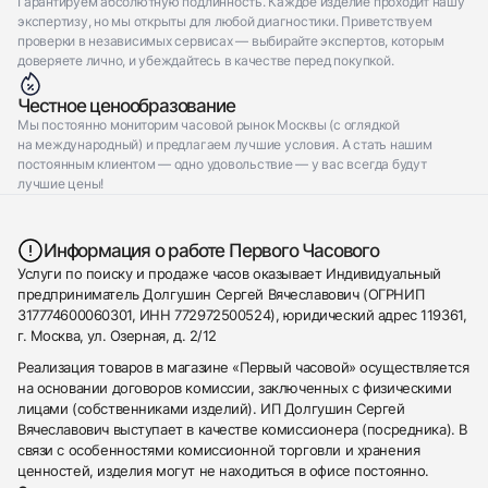
Гарантируем абсолютную подлинность. Каждое изделие проходит нашу
экспертизу, но мы открыты для любой диагностики. Приветствуем
проверки в независимых сервисах — выбирайте экспертов, которым
доверяете лично, и убеждайтесь в качестве перед покупкой.
Честное ценообразование
Мы постоянно мониторим часовой рынок Москвы (с оглядкой
на международный) и предлагаем лучшие условия. А стать нашим
постоянным клиентом — одно удовольствие — у вас всегда будут
лучшие цены!
Информация о работе Первого Часового
Услуги по поиску и продаже часов оказывает Индивидуальный
предприниматель Долгушин Сергей Вячеславович (ОГРНИП
317774600060301, ИНН 772972500524), юридический адрес 119361,
г. Москва, ул. Озерная, д. 2/12
Реализация товаров в магазине «Первый часовой» осуществляется
на основании договоров комиссии, заключенных с физическими
лицами (собственниками изделий). ИП Долгушин Сергей
Вячеславович выступает в качестве комиссионера (посредника). В
связи с особенностями комиссионной торговли и хранения
ценностей, изделия могут не находиться в офисе постоянно.