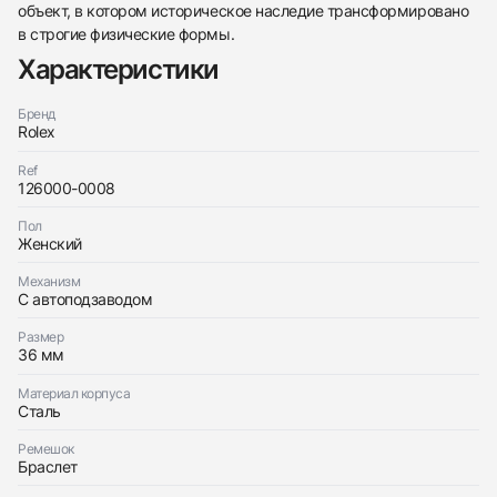
объект, в котором историческое наследие трансформировано
в строгие физические формы.
Характеристики
Бренд
Rolex
Трейд-ин часов
Ref
Заказать эти часы
126000-0008
Оставьте ваши контактные данные и мы свяжемся
с вами
Оставьте ваши контактные данные и мы свяжемся
Пол
Rolex
с вами
Женский
Oyster Perpetual 36mm Candy Pink Dial
Rolex
Новые
Коробка + Документы
$13,950
Oyster Perpetual 36mm Candy Pink Dial
Механизм
Новые
Коробка + Документы
С автоподзаводом
$13,950
Размер
36 мм
Материал корпуса
Сталь
Приложите фото ваших часов…
Ремешок
Браслет
Отправить заявку