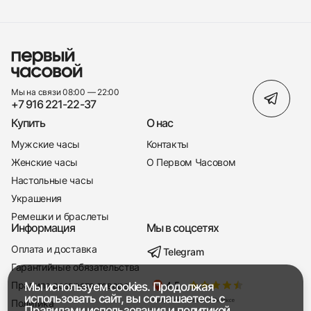
Мы на связи 08:00 — 22:00
+7 916 221-22-37
Купить
О нас
Мужские часы
Контакты
Женские часы
О Первом Часовом
Настольные часы
Украшения
Ремешки и браслеты
Информация
Мы в соцсетях
Оплата и доставка
Telegram
+7 916 221-22-37
Гарантийные обязательства
Правила возврата товара
Мы используем cookies. Продолжая
Мы насвязи 08:00 — 19:00
использовать сайт, вы соглашаетесь с
Политика
Правилами использования
и
политикой