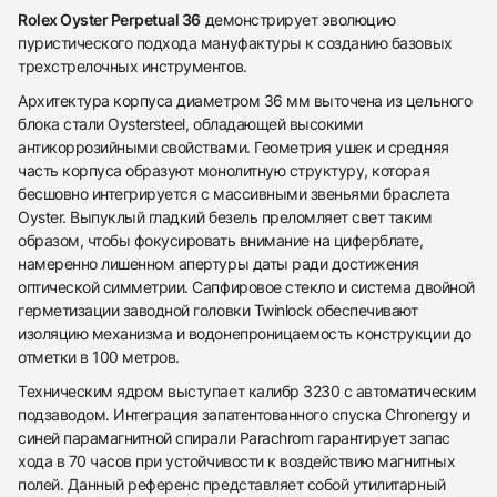
Rolex Oyster Perpetual 36
демонстрирует эволюцию
пуристического подхода мануфактуры к созданию базовых
трехстрелочных инструментов.
Архитектура корпуса диаметром 36 мм выточена из цельного
блока стали Oystersteel, обладающей высокими
антикоррозийными свойствами. Геометрия ушек и средняя
часть корпуса образуют монолитную структуру, которая
бесшовно интегрируется с массивными звеньями браслета
Oyster. Выпуклый гладкий безель преломляет свет таким
образом, чтобы фокусировать внимание на циферблате,
намеренно лишенном апертуры даты ради достижения
оптической симметрии. Сапфировое стекло и система двойной
герметизации заводной головки Twinlock обеспечивают
изоляцию механизма и водонепроницаемость конструкции до
отметки в 100 метров.
Техническим ядром выступает калибр 3230 с автоматическим
подзаводом. Интеграция запатентованного спуска Chronergy и
синей парамагнитной спирали Parachrom гарантирует запас
хода в 70 часов при устойчивости к воздействию магнитных
438
285
145
142
205
204
195
150
6
полей. Данный референс представляет собой утилитарный