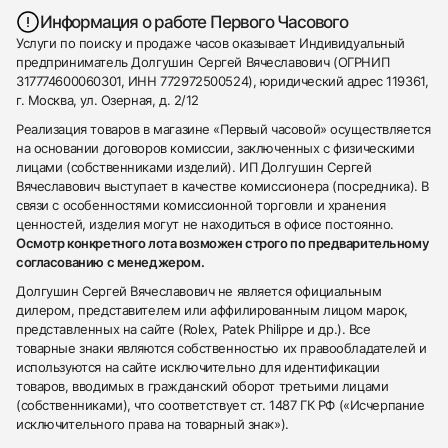
Информация о работе Первого Часового
Услуги по поиску и продаже часов оказывает Индивидуальный
предприниматель Долгушин Сергей Вячеславович (ОГРНИП
317774600060301, ИНН 772972500524), юридический адрес 119361,
г. Москва, ул. Озерная, д. 2/12
Реализация товаров в магазине «Первый часовой» осуществляется
на основании договоров комиссии, заключенных с физическими
лицами (собственниками изделий). ИП Долгушин Сергей
Вячеславович выступает в качестве комиссионера (посредника). В
связи с особенностями комиссионной торговли и хранения
ценностей, изделия могут не находиться в офисе постоянно.
Осмотр конкретного лота возможен строго по предварительному
согласованию с менеджером.
Долгушин Сергей Вячеславович не является официальным
дилером, представителем или аффилированным лицом марок,
представленных на сайте (Rolex, Patek Philippe и др.). Все
товарные знаки являются собственностью их правообладателей и
используются на сайте исключительно для идентификации
товаров, вводимых в гражданский оборот третьими лицами
(собственниками), что соответствует ст. 1487 ГК РФ («Исчерпание
исключительного права на товарный знак»).