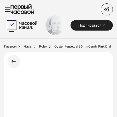
Поиск по сайту
часовой
Подписаться
канал:
Часы
Украшения
Главная
Часы
Rolex
Oyster Perpetual 36mm Candy Pink Dial
По брендам
Под заказ
Выкуп
Сервис
Журнал
О нас
Контакты