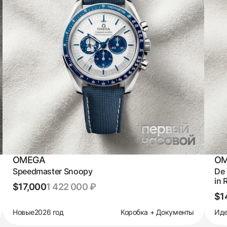
OMEGA
O
Speedmaster Snoopy
De 
in 
$17,000
1 422 000 ₽
$1
Новые
2026 год
Коробка + Документы
Иде