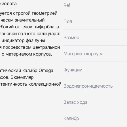
Заказать эти часы
 золота.
Оставьте ваши контактные данные и мы свяжемся с
Ref
вами
уется строгой геометрией
Оставьте ваши контактные данные и мы свяжемся с
Omega
 часам значительный
вами
Museum Collection specialities
Пол
Omega
Идеальное
Коробка
убокий оттенок циферблата
$6,700
Museum Collection specialities
оновки полного календаря:
Идеальное
Коробка
Размер
, индикатор фаз луны
$6,700
ся посредством центральной
Материал корпуса
 с материалом корпуса,
Функции
атический калибр Omega
асов. Экземпляр
утентичность коллекционной
Водонепроницаемость
Приложите фото ваших часов…
Запас хода
Отправить заявку
Калибр
Отправить заявку