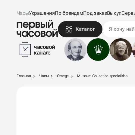
Часы
Украшения
По брендам
Под заказ
Выкуп
Серв
Каталог
часовой
канал:
Главная
Часы
Omega
Museum Collection specialities