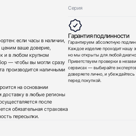
Серия
Гарантия подлинности
ртен: если часы в наличии,
Гарантируем абсолютную подлин
 ценим ваше доверие,
Каждое изделие проходит нашу э
ак и в любом крупном
но мы открыты для любой диагно
Приветствуем проверки в незав
бор — чтобы вы могли сразу
сервисах — выбирайте эксперто
ата производится наличными
доверяете лично, и убеждайтесь 
перед покупкой.
троится на основании
м доставку в любые регионы
осуществляется после
яется обязательная страховка
ность пересылки.