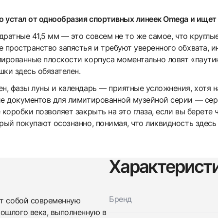
то устал от однообразия спортивных линеек Omega и ищет
адратные 41,5 мм — это совсем не то же самое, что круг
 пространство запястья и требуют уверенного обхвата, ин
лированные плоскости корпуса моментально ловят «паути
ки здесь обязателен.
ен, фазы луны и календарь — приятные усложнения, хотя н
ие документов для лимитированной музейной серии — се
 коробки позволяет закрыть на это глаза, если вы берете 
рый покупают осознанно, понимая, что ликвидность здесь
Характерист
Бренд
т собой современную
Трейд-ин часов
ошлого века, выполненную в