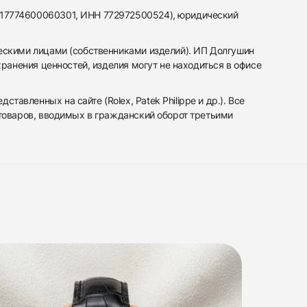
317774600060301, ИНН 772972500524), юридический
ескими лицами (собственниками изделий). ИП Долгушин
ранения ценностей, изделия могут не находиться в офисе
вленных на сайте (Rolex, Patek Philippe и др.). Все
 товаров, вводимых в гражданский оборот третьими