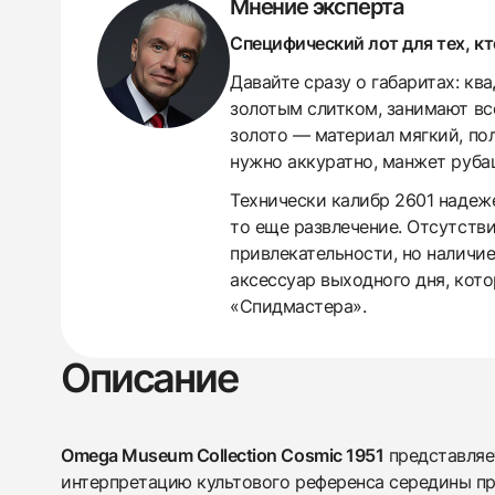
Мнение эксперта
Специфический лот для тех, к
Давайте сразу о габаритах: кв
золотым слитком, занимают все
золото — материал мягкий, по
нужно аккуратно, манжет рубаш
Технически калибр 2601 надеж
то еще развлечение. Отсутств
привлекательности, но наличие
438
285
145
142
205
204
195
150
6
аксессуар выходного дня, кото
«Спидмастера».
Описание
Omega Museum Collection Cosmic 1951
представляе
интерпретацию культового референса середины пр