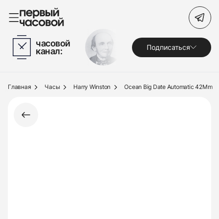
Поиск по сайту
часовой
Подписаться
канал:
Часы
Украшения
Главная
Часы
Harry Winston
Ocean Big Date Automatic 42Mm
По брендам
Под заказ
Выкуп
Сервис
Журнал
О нас
Контакты