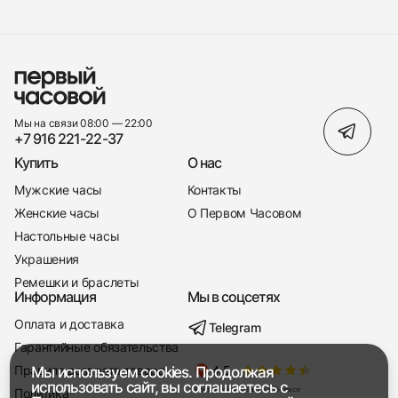
Мы на связи 08:00 — 22:00
+7 916 221-22-37
Купить
О нас
Мужские часы
Контакты
Женские часы
О Первом Часовом
Настольные часы
Украшения
Ремешки и браслеты
Информация
Мы в соцсетях
Оплата и доставка
Telegram
+7 916 221-22-37
Гарантийные обязательства
Правила возврата товара
Мы используем cookies. Продолжая
Мы насвязи 08:00 — 19:00
использовать сайт, вы соглашаетесь с
Политика