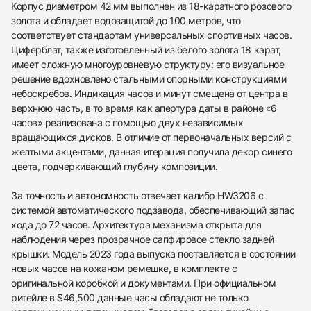
Корпус диаметром 42 мм выполнен из 18-каратного розового
золота и обладает водозащитой до 100 метров, что
соответствует стандартам универсальных спортивных часов.
Циферблат, также изготовленный из белого золота 18 карат,
имеет сложную многоуровневую структуру: его визуальное
решение вдохновлено стальными опорными конструкциями
небоскребов. Индикация часов и минут смещена от центра в
верхнюю часть, в то время как апертура даты в районе «6
часов» реализована с помощью двух независимых
вращающихся дисков. В отличие от первоначальных версий с
желтыми акцентами, данная итерация получила декор синего
цвета, подчеркивающий глубину композиции.
За точность и автономность отвечает калибр HW3206 с
системой автоматического подзавода, обеспечивающий запас
хода до 72 часов. Архитектура механизма открыта для
наблюдения через прозрачное сапфировое стекло задней
крышки. Модель 2023 года выпуска поставляется в состоянии
новых часов на кожаном ремешке, в комплекте с
оригинальной коробкой и документами. При официальном
ритейле в $46,500 данные часы обладают не только
438
285
145
142
205
204
195
150
6