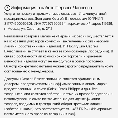
Информация о работе Первого Часового
Услуги по поиску и продаже часов оказывает Индивидуальный
предприниматель Долгушин Сергей Вячеславович (ОГРНИП
317774600060301, ИНН 772972500524), юридический адрес 119361,
г. Москва, ул. Озерная, д. 2/12
Реализация товаров в магазине «Первый часовой» осуществляется
на основании договоров комиссии, заключенных с физическими
лицами (собственниками изделий). ИП Долгушин Сергей
Вячеславович выступает в качестве комиссионера (посредника). В
связи с особенностями комиссионной торговли и хранения
ценностей, изделия могут не находиться в офисе постоянно.
Осмотр конкретного лота возможен строго по предварительному
согласованию с менеджером.
Долгушин Сергей Вячеславович не является официальным
дилером, представителем или аффилированным лицом марок,
представленных на сайте (Rolex, Patek Philippe и др.). Все
товарные знаки являются собственностью их правообладателей и
используются на сайте исключительно для идентификации
товаров, вводимых в гражданский оборот третьими лицами
(собственниками), что соответствует ст. 1487 ГК РФ («Исчерпание
исключительного права на товарный знак»).