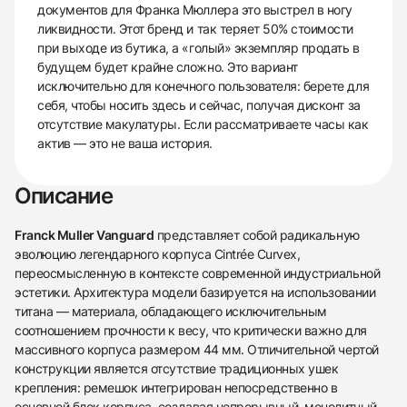
документов для Франка Мюллера это выстрел в ногу
ликвидности. Этот бренд и так теряет 50% стоимости
при выходе из бутика, а «голый» экземпляр продать в
будущем будет крайне сложно. Это вариант
исключительно для конечного пользователя: берете для
себя, чтобы носить здесь и сейчас, получая дисконт за
отсутствие макулатуры. Если рассматриваете часы как
актив — это не ваша история.
Описание
Franck Muller Vanguard
представляет собой радикальную
эволюцию легендарного корпуса Cintrée Curvex,
переосмысленную в контексте современной индустриальной
эстетики. Архитектура модели базируется на использовании
титана — материала, обладающего исключительным
соотношением прочности к весу, что критически важно для
массивного корпуса размером 44 мм. Отличительной чертой
конструкции является отсутствие традиционных ушек
крепления: ремешок интегрирован непосредственно в
основной блок корпуса, создавая непрерывный, монолитный