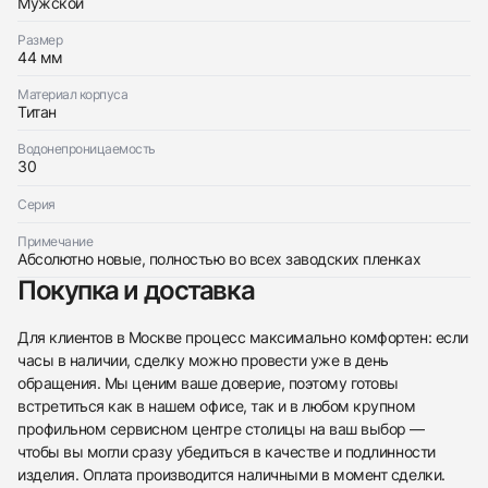
Мужской
По запросу
Mens Collection Vanguard
Новые
По запросу
Размер
44 мм
Материал корпуса
Титан
Водонепроницаемость
30
Приложите фото ваших часов…
Серия
Отправить заявку
Примечание
Отправить заявку
Абсолютно новые, полностью во всех заводских пленках
Покупка и доставка
Для клиентов в Москве процесс максимально комфортен: если
часы в наличии, сделку можно провести уже в день
обращения. Мы ценим ваше доверие, поэтому готовы
встретиться как в нашем офисе, так и в любом крупном
профильном сервисном центре столицы на ваш выбор —
чтобы вы могли сразу убедиться в качестве и подлинности
изделия. Оплата производится наличными в момент сделки.