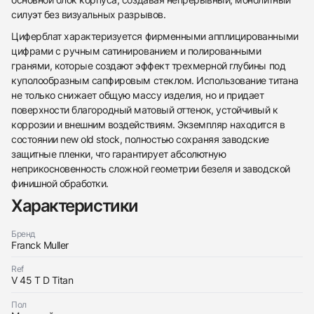
силуэт без визуальных разрывов.
Циферблат характеризуется фирменными апплицированными
цифрами с ручным сатинированием и полированными
гранями, которые создают эффект трехмерной глубины под
куполообразным сапфировым стеклом. Использование титана
не только снижает общую массу изделия, но и придает
поверхности благородный матовый оттенок, устойчивый к
коррозии и внешним воздействиям. Экземпляр находится в
438
285
145
142
205
204
195
150
6
состоянии new old stock, полностью сохраняя заводские
защитные пленки, что гарантирует абсолютную
неприкосновенность сложной геометрии безеля и заводской
финишной обработки.
Характеристики
Бренд
Трейд-ин часов
Franck Muller
Заказать эти часы
Оставьте ваши контактные данные и мы свяжемся
Ref
с вами
V 45 T D Titan
Оставьте ваши контактные данные и мы свяжемся
Franck Muller
с вами
Mens Collection Vanguard
Пол
Franck Muller
Новые