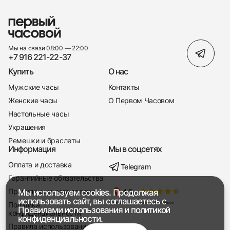
Мы на связи 08:00 — 22:00
+7 916 221-22-37
Купить
О нас
Мужские часы
Контакты
Женские часы
О Первом Часовом
Настольные часы
Украшения
Ремешки и браслеты
Информация
Мы в соцсетях
Оплата и доставка
Telegram
+7 916 221-22-37
Гарантийные обязательства
Правила возврата товара
Мы используем cookies. Продолжая
Мы насвязи 08:00 — 19:00
использовать сайт, вы соглашаетесь с
Политика
Правилами использования
и
политикой
конфиденциальности
конфиденциальности.
Правила использования