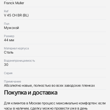
с вами
Franck Muller
Оставьте ваши контактные данные и мы свяжемся
Franck Muller
с вами
Mens Collection Vanguard Crazy Hours
Ref
Franck Muller
Новые
$11,550
V 45 CH BR (BL)
Mens Collection Vanguard Crazy Hours
Новые
$11,550
Пол
Мужской
Размер
44 мм
Материал корпуса
Сталь
Приложите фото ваших часов…
Водонепроницаемость
Отправить заявку
30
Отправить заявку
Серия
Примечание
Абсолютно новые, полностью во всех заводских пленках
Покупка и доставка
Для клиентов в Москве процесс максимально комфортен: если
часы в наличии, сделку можно провести уже в день