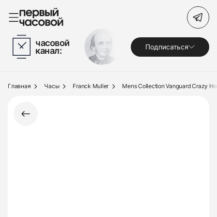
Поиск по сайту
часовой
Подписаться
канал:
Часы
Украшения
Главная
Часы
Franck Muller
Mens Collection Vanguard Crazy Ho
По брендам
Под заказ
Выкуп
Сервис
Журнал
О нас
Контакты