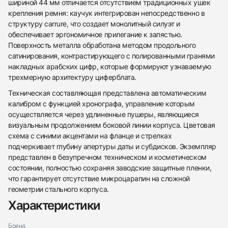
шириной 44 мм отличается отсутствием традиционных ушек
крепления ремня: каучук интегрирован непосредственно в
структуру carrure, что создает монолитный силуэт и
обеспечивает эргономичное прилегание к запястью.
Поверхность металла обработана методом продольного
сатинирования, контрастирующего с полированными гранями
накладных арабских цифр, которые формируют узнаваемую
трехмерную архитектуру циферблата.
Техническая составляющая представлена автоматическим
калибром с функцией хронографа, управление которым
осуществляется через удлиненные пушеры, являющиеся
438
285
145
142
205
204
195
150
6
визуальным продолжением боковой линии корпуса. Цветовая
схема с синими акцентами на фланце и стрелках
подчеркивает глубину апертуры даты и субдисков. Экземпляр
представлен в безупречном техническом и косметическом
состоянии, полностью сохраняя заводские защитные пленки,
что гарантирует отсутствие микроцарапин на сложной
геометрии стального корпуса.
Трейд-ин часов
Характеристики
Заказать эти часы
Оставьте ваши контактные данные и мы свяжемся
Бренд