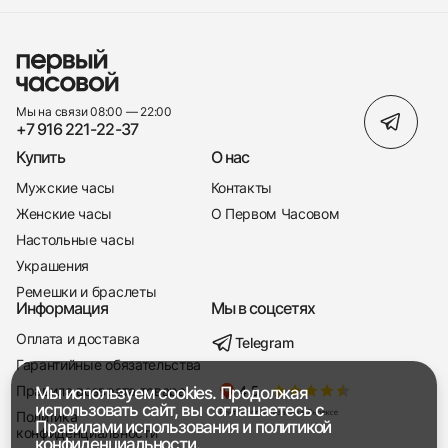
Мы на связи 08:00 — 22:00
+7 916 221-22-37
Купить
О нас
Мужские часы
Контакты
Женские часы
О Первом Часовом
Настольные часы
Украшения
Ремешки и браслеты
Информация
Мы в соцсетях
Оплата и доставка
Telegram
+7 916 221-22-37
Гарантийные обязательства
Правила возврата товара
Мы используем cookies. Продолжая
Мы насвязи 08:00 — 19:00
использовать сайт, вы соглашаетесь с
Политика
Правилами использования
и
политикой
конфиденциальности
конфиденциальности.