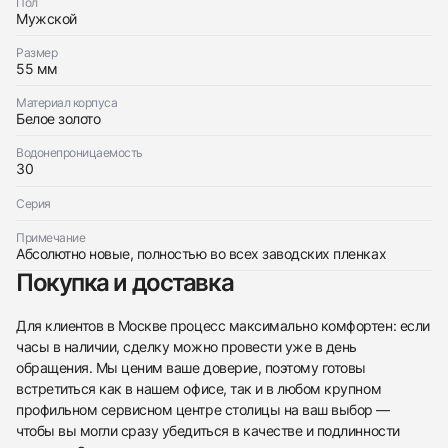
Franck Muller
Новые
Пол
$31,600
Mens Collection Cintree Curvex Chronographe
Мужской
Новые
$31,600
Размер
55 мм
Материал корпуса
Белое золото
Водонепроницаемость
30
Приложите фото ваших часов…
Серия
Отправить заявку
Примечание
Отправить заявку
Абсолютно новые, полностью во всех заводских пленках
Покупка и доставка
Для клиентов в Москве процесс максимально комфортен: если
часы в наличии, сделку можно провести уже в день
обращения. Мы ценим ваше доверие, поэтому готовы
встретиться как в нашем офисе, так и в любом крупном
профильном сервисном центре столицы на ваш выбор —
чтобы вы могли сразу убедиться в качестве и подлинности