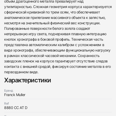
объем драгоценного металла превалирует над
утилитарностью. Сложная геометрия корпуса характеризуется
сферической кривизной по трем осям, что обеспечивает
анатомическое прилегание массивного объекта к запястью,
несмотря на значительный физический вес конструкции.
Полированные поверхности белого золота создают
непрерывную игру света, подчеркивая плавную интеграцию
кнопок хронографа в боковой профиль. Техническая часть
представлена автоматическим калибром с усложнением в
виде хронографа, обеспечивающим функциональную нагрузку
438
285
145
142
205
204
195
150
6
в рамках классической часовой механики. Сохранность
заводских пленок на корпусе гарантирует отсутствие следов
контакта с внешней средой, фиксируя состояние металла в его
первозданном виде.
Характеристики
Трейд-ин часов
Бренд
Franck Muller
Заказать эти часы
Оставьте ваши контактные данные и мы свяжемся
Ref
с вами
8880 CC AT D
Оставьте ваши контактные данные и мы свяжемся
Franck Muller
с вами
Mens Collection Cintree Curvex Chronographe