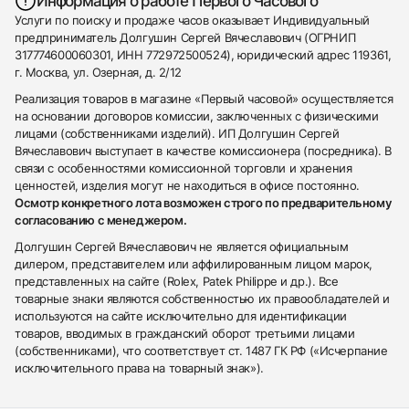
Информация о работе Первого Часового
Услуги по поиску и продаже часов оказывает Индивидуальный
предприниматель Долгушин Сергей Вячеславович (ОГРНИП
317774600060301, ИНН 772972500524), юридический адрес 119361,
г. Москва, ул. Озерная, д. 2/12
Реализация товаров в магазине «Первый часовой» осуществляется
на основании договоров комиссии, заключенных с физическими
лицами (собственниками изделий). ИП Долгушин Сергей
Вячеславович выступает в качестве комиссионера (посредника). В
связи с особенностями комиссионной торговли и хранения
ценностей, изделия могут не находиться в офисе постоянно.
Осмотр конкретного лота возможен строго по предварительному
согласованию с менеджером.
Долгушин Сергей Вячеславович не является официальным
дилером, представителем или аффилированным лицом марок,
представленных на сайте (Rolex, Patek Philippe и др.). Все
товарные знаки являются собственностью их правообладателей и
используются на сайте исключительно для идентификации
товаров, вводимых в гражданский оборот третьими лицами
(собственниками), что соответствует ст. 1487 ГК РФ («Исчерпание
исключительного права на товарный знак»).