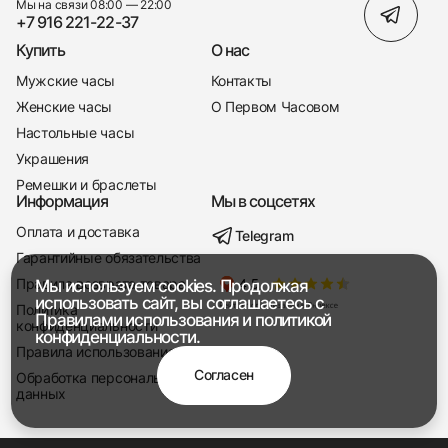
Мы на связи 08:00 — 22:00
+7 916 221-22-37
Купить
О нас
Мужские часы
Контакты
Женские часы
О Первом Часовом
Настольные часы
Украшения
Ремешки и браслеты
Информация
Мы в соцсетях
Оплата и доставка
Telegram
+7 916 221-22-37
Гарантийные обязательства
Правила возврата товара
Мы используем cookies. Продолжая
Мы насвязи 08:00 — 19:00
использовать сайт, вы соглашаетесь с
Политика
Правилами использования
и
политикой
конфиденциальности
конфиденциальности.
Правила использования
Согласен
Обработка персональных
данных