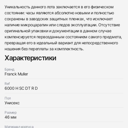
Уникальность данного лота заключается в его физическом
состоянии: часы являются абсолютно новыми и полностью
сохранены в заводских защитных пленках, что исключает
Трейд-ин часов
наличие микроцарапин или следов эксплуатации. Отсутствие
Заказать эти часы
оригинальной упаковки и документации в данном случае
Оставьте ваши контактные данные и мы свяжемся
с вами
компенсируется первозданным состоянием самого предмета,
Оставьте ваши контактные данные и мы свяжемся
Franck Muller
превращая его в идеальный вариант для непосредственного
с вами
Master Square
ношения без переплаты за комплектность.
Franck Muller
Новые
$28,350
Master Square
Характеристики
Новые
$28,350
Бренд
Franck Muller
Ref
6000 H SC DT R D
Приложите фото ваших часов…
Пол
Унисекс
Отправить заявку
Размер
46 мм
Отправить заявку
Материал корпуса