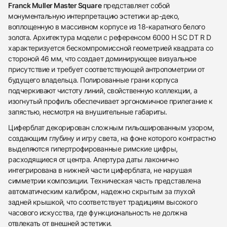
Franck Muller Master Square
представляет собой
монументальную интерпретацию эстетики ар-деко,
воплощенную в массивном корпусе из 18-каратного белого
золота. Архитектура модели с референсом 6000 H SC DT R D
характеризуется бескомпромиссной геометрией квадрата со
стороной 46 мм, что создает доминирующее визуальное
присутствие и требует соответствующей антропометрии от
будущего владельца. Полированные грани корпуса
подчеркивают чистоту линий, свойственную коллекции, а
изогнутый профиль обеспечивает эргономичное прилегание к
запястью, несмотря на внушительные габариты.
Циферблат декорирован сложным гильошированным узором,
создающим глубину и игру света, на фоне которого контрастно
выделяются гипертрофированные римские цифры,
расходящиеся от центра. Апертура даты лаконично
интегрирована в нижней части циферблата, не нарушая
симметрии композиции. Техническая часть представлена
438
285
145
142
205
204
195
150
6
автоматическим калибром, надежно скрытым за глухой
задней крышкой, что соответствует традициям высокого
часового искусства, где функциональность не должна
отвлекать от внешней эстетики.