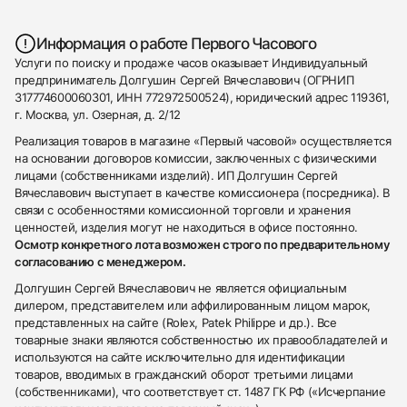
Информация о работе Первого Часового
Услуги по поиску и продаже часов оказывает Индивидуальный
предприниматель Долгушин Сергей Вячеславович (ОГРНИП
317774600060301, ИНН 772972500524), юридический адрес 119361,
г. Москва, ул. Озерная, д. 2/12
Реализация товаров в магазине «Первый часовой» осуществляется
на основании договоров комиссии, заключенных с физическими
лицами (собственниками изделий). ИП Долгушин Сергей
Вячеславович выступает в качестве комиссионера (посредника). В
связи с особенностями комиссионной торговли и хранения
ценностей, изделия могут не находиться в офисе постоянно.
Осмотр конкретного лота возможен строго по предварительному
согласованию с менеджером.
Долгушин Сергей Вячеславович не является официальным
дилером, представителем или аффилированным лицом марок,
представленных на сайте (Rolex, Patek Philippe и др.). Все
товарные знаки являются собственностью их правообладателей и
используются на сайте исключительно для идентификации
товаров, вводимых в гражданский оборот третьими лицами
(собственниками), что соответствует ст. 1487 ГК РФ («Исчерпание