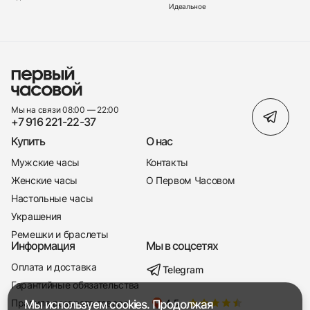
Идеальное
Мы на связи 08:00 — 22:00
+7 916 221-22-37
Купить
О нас
Мужские часы
Контакты
Женские часы
О Первом Часовом
Настольные часы
Украшения
Ремешки и браслеты
Информация
Мы в соцсетях
Оплата и доставка
Telegram
+7 916 221-22-37
Гарантийные обязательства
Правила возврата товара
Мы используем cookies. Продолжая