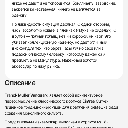
нигде не давит и не топорщится. Бриллианты заводские,
закрепка качественная, ничего не цепляется за
одежду.
По ликвидности ситуация двоякая. С одной стороны,
часы абсолютно новые, в пленках («муха не сидела»). С
другой — полный голыш, нет ни коробки, ни карт. Это
убивает коллекционную наценку, но дает отличный
дисконт для тех, кто берет часы лично себе или в
подарок близкому человеку, которому важен сам
предмет, а не макулатура. Надежный золотой
аксессуар по низу рынка.
Описание
Franck Muller Vanguard
являет собой архитектурное
переосмысление классического корпуса Cintrée Curvex,
лишенное традиционных ушек для крепления ремешка ради
создания монолитного силуэта.
Представленный экземпляр выполнен в корпусе из 18-
каратного розового золота (сплав 5N), геометрия которого