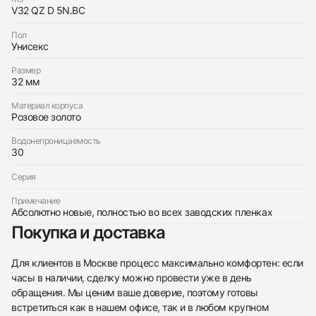
с вами
Ladies Collection Vanguard
V32 QZ D 5N.BC
Franck Muller
Новые
$17,550
Ladies Collection Vanguard
Пол
Новые
Унисекс
$17,550
Размер
32 мм
Материал корпуса
Розовое золото
Приложите фото ваших часов…
Водонепроницаемость
30
Отправить заявку
Серия
Отправить заявку
Примечание
Абсолютно новые, полностью во всех заводских пленках
Покупка и доставка
Для клиентов в Москве процесс максимально комфортен: если
часы в наличии, сделку можно провести уже в день
обращения. Мы ценим ваше доверие, поэтому готовы
встретиться как в нашем офисе, так и в любом крупном