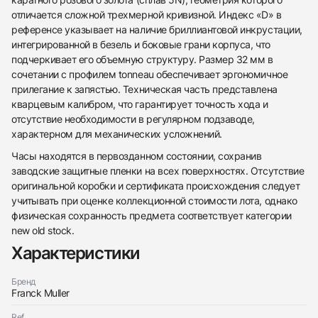
отличается сложной трехмерной кривизной. Индекс «D» в
референсе указывает на наличие бриллиантовой инкрустации,
интегрированной в безель и боковые грани корпуса, что
подчеркивает его объемную структуру. Размер 32 мм в
сочетании с профилем tonneau обеспечивает эргономичное
прилегание к запястью. Техническая часть представлена
кварцевым калибром, что гарантирует точность хода и
отсутствие необходимости в регулярном подзаводе,
характерном для механических усложнений.
438
285
145
142
205
204
195
150
6
Часы находятся в первозданном состоянии, сохранив
заводские защитные пленки на всех поверхностях. Отсутствие
оригинальной коробки и сертификата происхождения следует
учитывать при оценке коллекционной стоимости лота, однако
физическая сохранность предмета соответствует категории
new old stock.
Характеристики
Трейд-ин часов
Бренд
Заказать эти часы
Оставьте ваши контактные данные и мы свяжемся
Franck Muller
с вами
Оставьте ваши контактные данные и мы свяжемся
Franck Muller
Ref