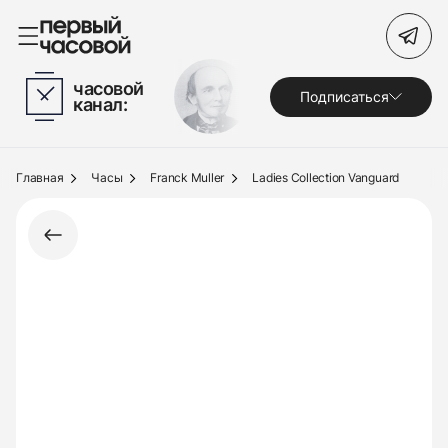
Поиск по сайту
часовой
Подписаться
канал:
Часы
Украшения
Главная
Часы
Franck Muller
Ladies Collection Vanguard
По брендам
Под заказ
Выкуп
Сервис
Журнал
О нас
Контакты