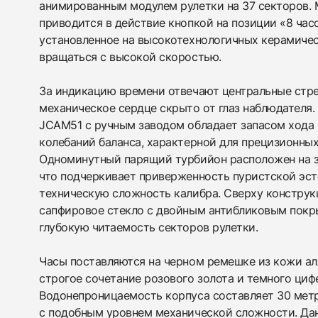
анимированным модулем рулетки на 37 секторов.
приводится в действие кнопкой на позиции «8 часо
установленное на высокотехнологичных керамиче
вращаться с высокой скоростью.
За индикацию времени отвечают центральные стрел
механическое сердце скрыто от глаз наблюдателя
JCAM51 с ручным заводом обладает запасом хода в
колебаний баланса, характерной для прецизионных
Одноминутный парящий турбийон расположен на з
что подчеркивает приверженность пуристской эст
техническую сложность калибра. Сверху констру
сапфировое стекло с двойным антибликовым пок
глубокую читаемость секторов рулетки.
Часы поставляются на черном ремешке из кожи а
строгое сочетание розового золота и темного циф
Водонепроницаемость корпуса составляет 30 метр
с подобным уровнем механической сложности. Да