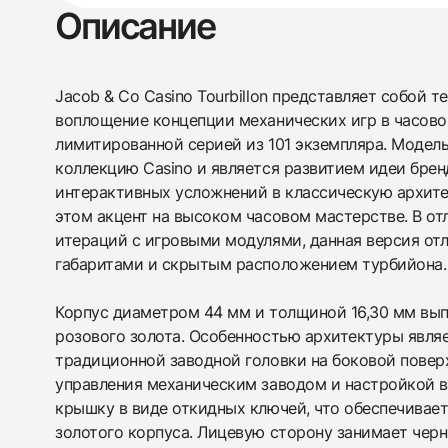
Описание
438
285
145
142
205
204
195
150
6
Jacob & Co Casino Tourbillon представляет собой 
воплощение концепции механических игр в часово
лимитированной серией из 101 экземпляра. Модель
коллекцию Casino и является развитием идеи брен
интерактивных усложнений в классическую архите
этом акцент на высоком часовом мастерстве. В о
итераций с игровыми модулями, данная версия от
габаритами и скрытым расположением турбийона.
Корпус диаметром 44 мм и толщиной 16,30 мм вып
розового золота. Особенностью архитектуры явля
традиционной заводной головки на боковой пове
управления механическим заводом и настройкой 
крышку в виде откидных ключей, что обеспечивае
золотого корпуса. Лицевую сторону занимает чер