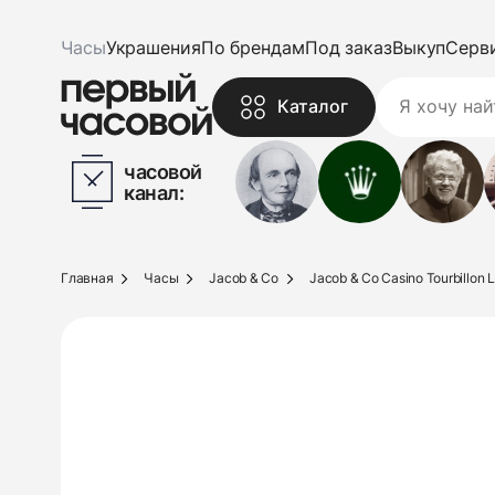
Часы
Украшения
По брендам
Под заказ
Выкуп
Серв
Каталог
часовой
канал:
Главная
Часы
Jacob & Co
Jacob & Co Casino Tourbillon L