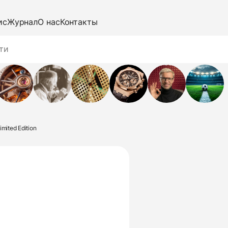
ис
Журнал
О нас
Контакты
imited Edition