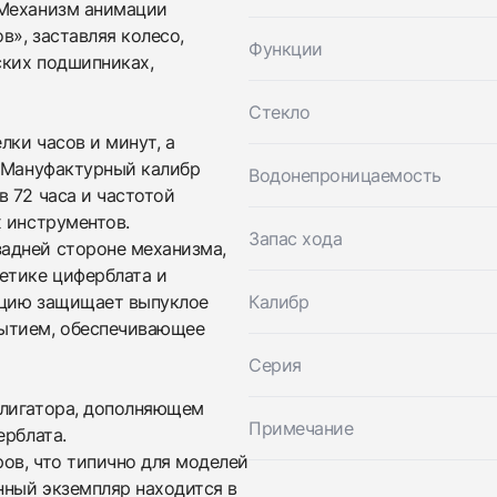
 Механизм анимации
в», заставляя колесо,
Функции
ских подшипниках,
Стекло
ки часов и минут, а
Приложите фото ваших часов…
. Мануфактурный калибр
Водонепроницаемость
Отправить заявку
 72 часа и частотой
 инструментов.
Отправить заявку
Запас хода
адней стороне механизма,
етике циферблата и
кцию защищает выпуклое
Калибр
рытием, обеспечивающее
Серия
ллигатора, дополняющем
Примечание
ерблата.
ов, что типично для моделей
нный экземпляр находится в