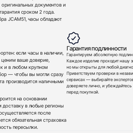
 оригинальных документов и
арантия сроком 2 года.
бра JCAM51, часы обладают
Гарантия подлинности
ртен: если часы в наличии,
Гарантируем абсолютную подлин
 ценим ваше доверие,
Каждое изделие проходит нашу э
ак и в любом крупном
но мы открыты для любой диагно
Приветствуем проверки в незав
бор — чтобы вы могли сразу
сервисах — выбирайте эксперто
ата производится наличными
доверяете лично, и убеждайтесь 
перед покупкой.
троится на основании
м доставку в любые регионы
осуществляется после
яется обязательная страховка
ность пересылки.