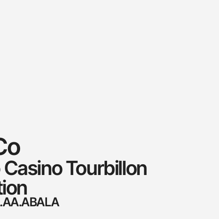
Co
Casino Tourbillon
tion
A.AA.ABALA