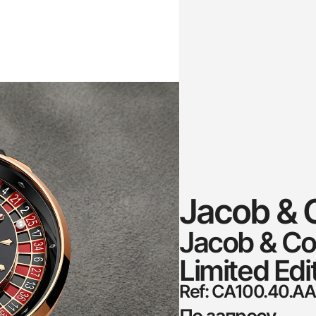
Jacob & 
Jacob & Co 
Limited Edi
Ref: CA100.40.A