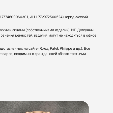
317774600060301, ИНН 772972500524), юридический
ескими лицами (собственниками изделий). ИП Долгушин
ранения ценностей, изделия могут не находиться в офисе
вленных на сайте (Rolex, Patek Philippe и др.). Все
 товаров, вводимых в гражданский оборот третьими