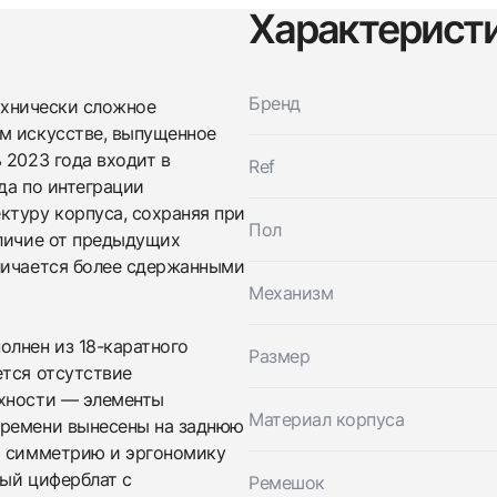
Характерист
Бренд
технически сложное
м искусстве, выпущенное
 2023 года входит в
Ref
да по интеграции
ктуру корпуса, сохраняя при
Пол
Трейд-ин часов
тличие от предыдущих
личается более сдержанными
Купить эти часы
Оставьте ваши контактные данные и мы свяжемся с
Механизм
вами
Оставьте ваши контактные данные и мы свяжемся с
Jacob & Co
вами
Jacob & Co Casino Tourbillon Limited Edition
олнен из 18-каратного
Размер
Jacob & Co
Новые
Коробка + Документы
ется отсутствие
$236,900
Jacob & Co Casino Tourbillon Limited Edition
рхности — элементы
Новые
Коробка + Документы
Материал корпуса
$236,900
времени вынесены на заднюю
т симметрию и эргономику
ный циферблат с
Ремешок