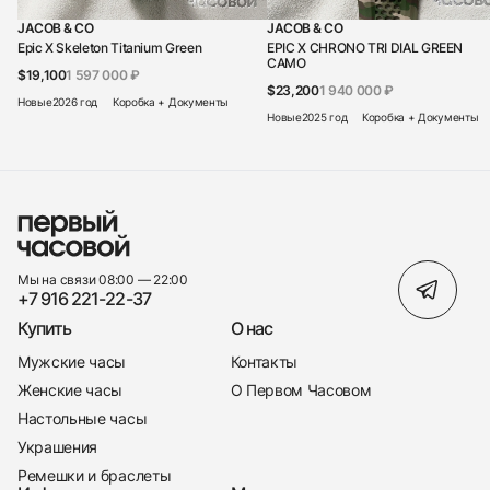
JACOB & CO
JACOB & CO
Epic X Skeleton Titanium Green
EPIC X CHRONO TRI DIAL GREEN
CAMO
$19,100
1 597 000 ₽
$23,200
1 940 000 ₽
Новые
2026 год
Коробка + Документы
Новые
2025 год
Коробка + Документы
Мы на связи 08:00 — 22:00
+7 916 221-22-37
Купить
О нас
Мужские часы
Контакты
Женские часы
О Первом Часовом
Настольные часы
Украшения
Ремешки и браслеты