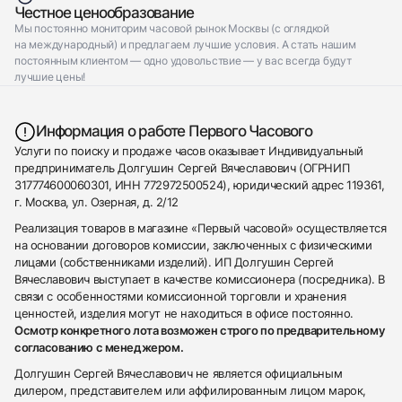
Честное ценообразование
Мы постоянно мониторим часовой рынок Москвы (с оглядкой
на международный) и предлагаем лучшие условия. А стать нашим
постоянным клиентом — одно удовольствие — у вас всегда будут
лучшие цены!
Информация о работе Первого Часового
Услуги по поиску и продаже часов оказывает Индивидуальный
предприниматель Долгушин Сергей Вячеславович (ОГРНИП
317774600060301, ИНН 772972500524), юридический адрес 119361,
г. Москва, ул. Озерная, д. 2/12
Реализация товаров в магазине «Первый часовой» осуществляется
на основании договоров комиссии, заключенных с физическими
лицами (собственниками изделий). ИП Долгушин Сергей
Вячеславович выступает в качестве комиссионера (посредника). В
связи с особенностями комиссионной торговли и хранения
ценностей, изделия могут не находиться в офисе постоянно.
Осмотр конкретного лота возможен строго по предварительному
согласованию с менеджером.
Долгушин Сергей Вячеславович не является официальным
дилером, представителем или аффилированным лицом марок,