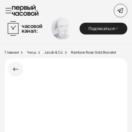
Поиск по сайту
часовой
Подписаться
канал:
Часы
Украшения
Главная
Часы
Jacob & Co
Rainbow Rose Gold Bracelet
По брендам
Под заказ
Выкуп
Сервис
Журнал
О нас
Контакты