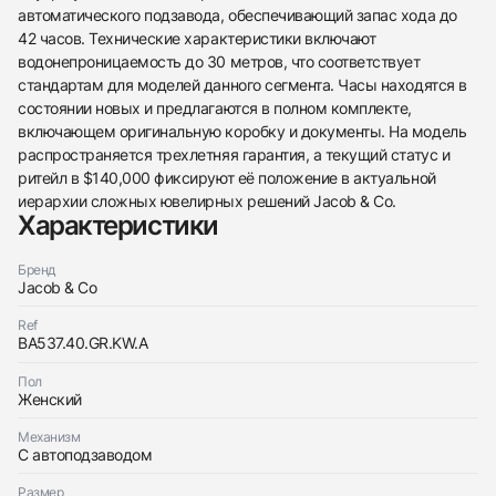
автоматического подзавода, обеспечивающий запас хода до
42 часов. Технические характеристики включают
438
285
145
142
205
204
195
150
6
водонепроницаемость до 30 метров, что соответствует
стандартам для моделей данного сегмента. Часы находятся в
состоянии новых и предлагаются в полном комплекте,
включающем оригинальную коробку и документы. На модель
распространяется трехлетняя гарантия, а текущий статус и
ритейл в $140,000 фиксируют её положение в актуальной
иерархии сложных ювелирных решений Jacob & Co.
Трейд-ин часов
Характеристики
Купить эти часы
Оставьте ваши контактные данные и мы свяжемся
Бренд
с вами
Jacob & Co
Оставьте ваши контактные данные и мы свяжемся
Jacob & Co
с вами
Rainbow Rose Gold Bracelet
Ref
Jacob & Co
Новые
Коробка + Документы
BA537.40.GR.KW.A
$70,050
Rainbow Rose Gold Bracelet
Новые
Коробка + Документы
$70,050
Пол
Женский
Механизм
С автоподзаводом
Размер