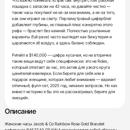
Что важно понимать по фактам: внутри стоит рабочая
лошадка с запасом на 42 часа, но давайте честно —
такие часы покупают не из-за механизма, а из-за того,
как они играют на свету. Перламутровый циферблат
добавляет глубины, но главный плюс конкретно этого
рефа — браслет без камней. Полностью усыпанные
варианты (full-pave) часто выглядят как бижутерия и
царапаются об воздух, а здесь баланс соблюден.
Ритейл в $140,000 — цифра кусачая, но на вторичке
такие вещи ведут себя специфически: это не Rolex,
который отлетает за час, это актив для узкого круга
ценителей ювелирки. Если берете для себя или в
подарок женщине, которая любит внимание — вариант
отличный, фулл-сет, 2025 год, никаких вопросов. Но как
инвест-историю я бы это не рассматривал, берите для
эмоций».
Описание
Женские часы Jacob & Co Rainbow Rose Gold Bracelet
референса BA537.40.GR.KW.A представляют собой образец