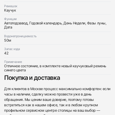
с вами
AUTOMATIC WATCH
Bovet
Идеальное
Коробка + Документы
Ремешок
$5,150
AUTOMATIC WATCH
Каучук
Идеальное
Коробка + Документы
$5,150
Функции
Автоподзавод, Годовой календарь, День Недели, Фазы луны,
Дата
Водонепроницаемость
50м
Приложите фото ваших часов…
Запас хода
42
Отправить заявку
Примечание
Отправить заявку
Отличное состояние, в комплекте новый каучуковый ремень
синего цвета
Покупка и доставка
Для клиентов в Москве процесс максимально комфортен: если
часы в наличии, сделку можно провести уже в день
обращения. Мы ценим ваше доверие, поэтому готовы
встретиться как в нашем офисе, так и в любом крупном
профильном сервисном центре столицы на ваш выбор —