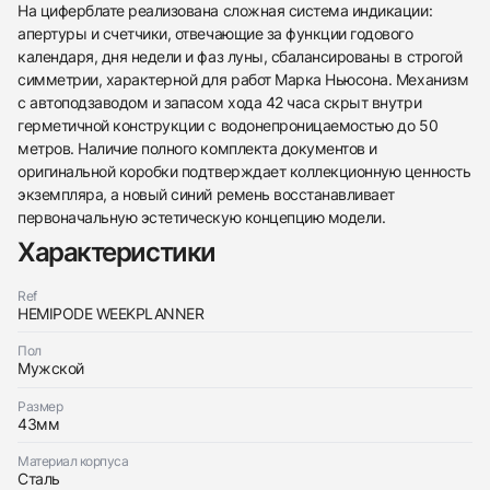
На циферблате реализована сложная система индикации:
апертуры и счетчики, отвечающие за функции годового
календаря, дня недели и фаз луны, сбалансированы в строгой
симметрии, характерной для работ Марка Ньюсона. Механизм
с автоподзаводом и запасом хода 42 часа скрыт внутри
герметичной конструкции с водонепроницаемостью до 50
метров. Наличие полного комплекта документов и
оригинальной коробки подтверждает коллекционную ценность
экземпляра, а новый синий ремень восстанавливает
первоначальную эстетическую концепцию модели.
438
285
145
142
205
204
195
150
6
Характеристики
Ref
HEMIPODE WEEKPLANNER
Пол
Мужской
Трейд-ин часов
Размер
43мм
Заказать эти часы
Оставьте ваши контактные данные и мы свяжемся
с вами
Материал корпуса
Оставьте ваши контактные данные и мы свяжемся
Bovet
Сталь