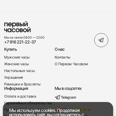
Мы на связи 08:00 — 22:00
+7 916 221-22-37
Купить
О нас
Мужские часы
Контакты
Женские часы
О Первом Часовом
Настольные часы
Украшения
Ремешки и браслеты
Информация
Мы в соцсетях
Оплата и доставка
Telegram
+7 916 221-22-37
Гарантийные обязательства
Правила возврата товара
Мы используем cookies. Продолжая
Мы насвязи 08:00 — 19:00
использовать сайт, вы соглашаетесь с