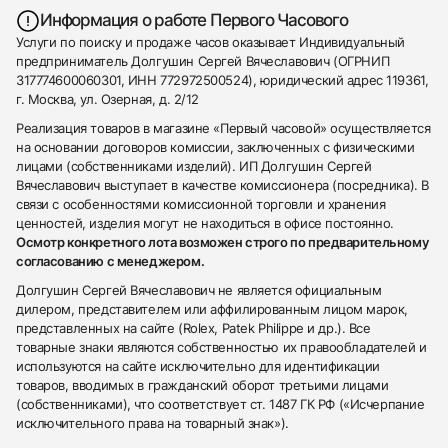
Информация о работе Первого Часового
Услуги по поиску и продаже часов оказывает Индивидуальный
предприниматель Долгушин Сергей Вячеславович (ОГРНИП
317774600060301, ИНН 772972500524), юридический адрес 119361,
г. Москва, ул. Озерная, д. 2/12
Реализация товаров в магазине «Первый часовой» осуществляется
на основании договоров комиссии, заключенных с физическими
лицами (собственниками изделий). ИП Долгушин Сергей
Вячеславович выступает в качестве комиссионера (посредника). В
связи с особенностями комиссионной торговли и хранения
ценностей, изделия могут не находиться в офисе постоянно.
Осмотр конкретного лота возможен строго по предварительному
согласованию с менеджером.
Долгушин Сергей Вячеславович не является официальным
дилером, представителем или аффилированным лицом марок,
представленных на сайте (Rolex, Patek Philippe и др.). Все
товарные знаки являются собственностью их правообладателей и
используются на сайте исключительно для идентификации
товаров, вводимых в гражданский оборот третьими лицами
(собственниками), что соответствует ст. 1487 ГК РФ («Исчерпание
исключительного права на товарный знак»).