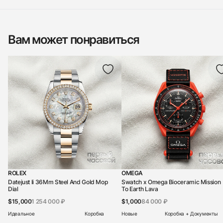
Вам может понравиться
ROLEX
OMEGA
Datejust Ii 36Mm Steel And Gold Mop
Swatch x Omega Bioceramic Mission
Dial
To Earth Lava
$15,000
1 254 000 ₽
$1,000
84 000 ₽
Идеальное
Коробка
Новые
Коробка + Документы