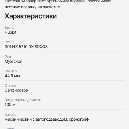
Трейд-ин часов
застежкой завершает эргономику корпуса, обеспечивая
плотную посадку на запястье.
Заказать эти часы
Оставьте ваши контактные данные и мы свяжемся
Характеристики
с вами
Оставьте ваши контактные данные и мы свяжемся
Hublot
с вами
Big Bang The Vision
Бренд
Hublot
Хорошее
$8,800
Hublot
Big Bang The Vision
Хорошее
$8,800
Ref
301.NX.5710.RX.SDQ08
Пол
Мужской
Размер
44,5 мм
Приложите фото ваших часов…
Стекло
Отправить заявку
Сапфировое
Отправить заявку
Водонепроницаемость
100 м
Калибр
механический с автоподзаводом, хронограф
Серия