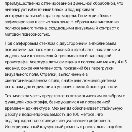
преимущественно сатинированной финишной обработкой, что
нивелирует избыточный блеск и подчеркивает
инструментальный характер модели. Геометрия безеля
зафиксирована шестью знаковые H-образными винтами из
полированного титана, создающими визуальный контраст с
матовой поверхностью.
Под сапфировым стеклом с двусторонним антибликовым
покрытием расположен сложный циферблат с накладными
индексами и классической трикомпаксной раскладкой
хронографа. Апертура даты смещена в положение между 4 и 5
часами, сохраняя читаемость показаний без перегрузки
визуального поля. Стрелки, выполненные в
скелетонизированном стиле, снабжены люминесцентным
438
285
145
142
205
204
195
150
6
составом для индикации в условиях низкой освещенности.
Техническая часть представлена автоматическим калибром с
функцией хронографа, базирующимся на проверенной
временем архитектуре. Механизм обеспечивает стабильную
работу и водонепроницаемость до 100 метров, что
подтверждает спортивную специализацию референса.
Интегрированный каучуковый ремень с раскладывающейся