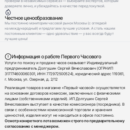
проверки в независимых сервисах — выбирайте экспертов, которым
доверяете лично, и убеждайтесь в качестве перед покупкой.
Честное ценообразование
Мы постоянно мониторим часовой рынок Москвы (с оглядкой
на международный) и предлагаем лучшие условия. А стать нашим
постоянным клиентом — одно удовольствие — у вас всегда будут
лучшие цены!
Информация о работе Первого Часового
Услуги по поиску и продаже часов оказывает Индивидуальный
предприниматель Долгушин Сергей Вячеславович (ОГРНИП
317774600060301, ИНН 772972500524), юридический адрес 119361,
г. Москва, ул. Озерная, д. 2/12
Реализация товаров в магазине «Первый часовой» осуществляется
на основании договоров комиссии, заключенных с физическими
лицами (собственниками изделий). ИП Долгушин Сергей
Вячеславович выступает в качестве комиссионера (посредника). В
связи с особенностями комиссионной торговли и хранения
ценностей, изделия могут не находиться в офисе постоянно.
Осмотр конкретного лота возможен строго по предварительному
согласованию с менеджером.