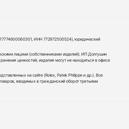
317774600060301, ИНН 772972500524), юридический
ескими лицами (собственниками изделий). ИП Долгушин
ранения ценностей, изделия могут не находиться в офисе
вленных на сайте (Rolex, Patek Philippe и др.). Все
 товаров, вводимых в гражданский оборот третьими