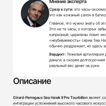
Мнение эксперта
Сразу к сути:
это часы-оксюмор
это как кожаный салон в батис
Главное, что нужно знать об э
Это не те часы, о которых заб
капризный, царапины ловит мом
«неубиваемость» серии Sea Ha
обычно раздражает, но здесь з
Вердикт:
Тяжелая артиллерия д
деньги, а скорее долгосрочная
реальный вес денег на руке.
438
285
145
142
205
204
195
150
6
Описание
Girard-Perregaux Sea Hawk II Pro Tourbillon
являет с
интеграции усложнений высокого часового искусс