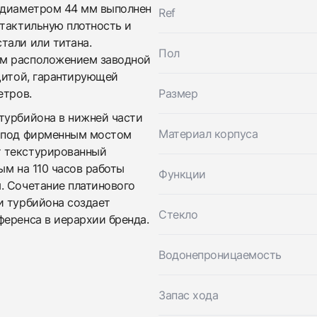
с диаметром 44 мм выполнен
Ref
Трейд-ин часов
 тактильную плотность и
тали или титана.
Заказать эти часы
Оставьте ваши контактные данные и мы свяжемся с
Пол
ым расположением заводной
вами
щитой, гарантирующей
Оставьте ваши контактные данные и мы свяжемся с
Girard-Perregaux
вами
BMW Oracle Racing Sea Hawk Pro 1000m
етров.
Размер
Girard-Perregaux
`Challenger of Record` Limited Edition 32
BMW Oracle Racing Sea Hawk Pro 1000m
турбийона в нижней части
Идеальное
Коробка + Документы
$44,850
`Challenger of Record` Limited Edition 32
Материал корпуса
а под фирменным мостом
Идеальное
Коробка + Документы
т текстурированный
$44,850
ым на 110 часов работы
Функции
. Сочетание платинового
и турбийона создает
Стекло
ференса в иерархии бренда.
Водонепроницаемость
Приложите фото ваших часов…
Запас хода
Отправить заявку