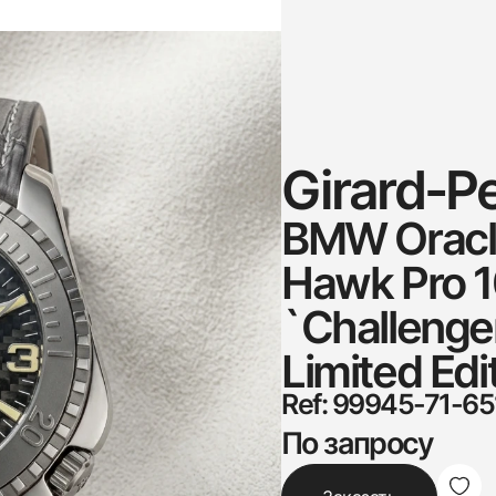
Girard-P
BMW Oracl
Hawk Pro 
`Challenge
Limited Edi
Ref: 99945-71-6
По запросу