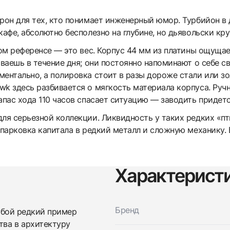
он для тех, кто понимает инженерный юмор. Турбийон в
кафе, абсолютно бесполезно на глубине, но дьявольски кру
том референсе — это вес. Корпус 44 мм из платины ощущае
ываешь в течение дня; они постоянно напоминают о себе 
ентально, а полировка стоит в разы дороже стали или зо
wk здесь разбивается о мягкость материала корпуса. Руч
апас хода 110 часов спасает ситуацию — заводить придется
ля серьезной коллекции. Ликвидность у таких редких «пт
 парковка капитала в редкий металл и сложную механику. 
Характерист
Бренд
обой редкий пример
тва в архитектуру