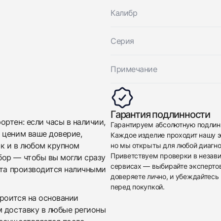
Калибр
Отправить заявку
Серия
Примечание
Гарантия подлинности
ртен: если часы в наличии,
Гарантируем абсолютную подлин
 ценим ваше доверие,
Каждое изделие проходит нашу э
ак и в любом крупном
но мы открыты для любой диагно
Приветствуем проверки в незав
бор — чтобы вы могли сразу
сервисах — выбирайте эксперто
ата производится наличными
доверяете лично, и убеждайтесь 
перед покупкой.
троится на основании
м доставку в любые регионы