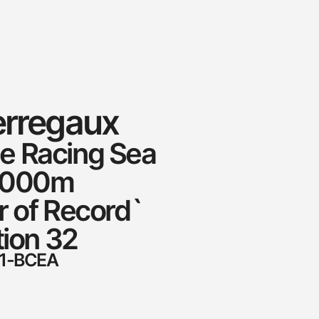
erregaux
e Racing Sea
1000m
r of Record`
tion 32
51-BCEA