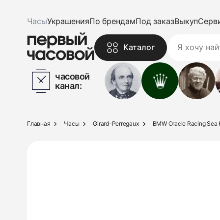
Часы
Украшения
По брендам
Под заказ
Выкуп
Серв
Каталог
часовой
канал:
Главная
Часы
Girard-Perregaux
BMW Oracle Racing Sea H