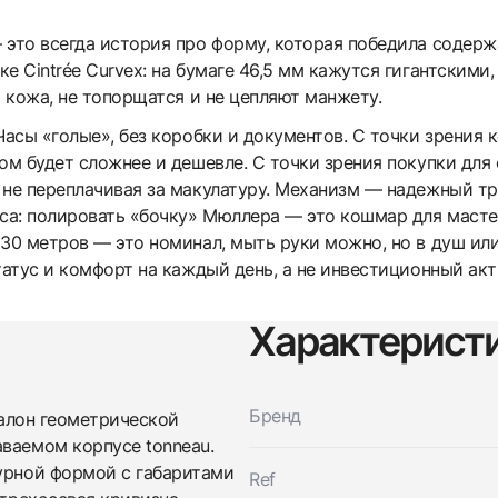
то всегда история про форму, которая победила содержа
е Cintrée Curvex: на бумаге 46,5 мм кажутся гигантскими
я кожа, не топорщатся и не цепляют манжету.
Часы «голые», без коробки и документов. С точки зрения
ом будет сложнее и дешевле. С точки зрения покупки для
 не переплачивая за макулатуру. Механизм — надежный тр
а: полировать «бочку» Мюллера — это кошмар для мастера
30 метров — это номинал, мыть руки можно, но в душ или
татус и комфорт на каждый день, а не инвестиционный акт
Характерист
Трейд-ин часов
Бренд
алон геометрической
Заказать эти часы
Оставьте ваши контактные данные и мы свяжемся с
аваемом корпусе tonneau.
вами
Оставьте ваши контактные данные и мы свяжемся с
турной формой с габаритами
Franck Muller
Ref
вами
Retrograde Hour with Day & Night Indicator