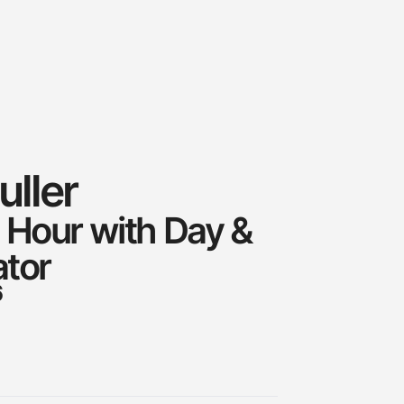
ller
 Hour with Day &
ator
6