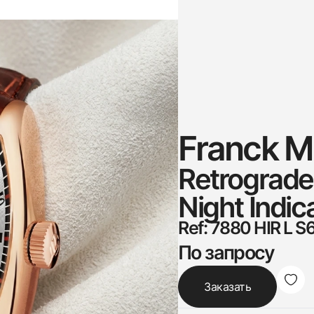
Franck Mu
Retrograde
Night Indic
Ref: 7880 HIR L S
По запросу
Заказать