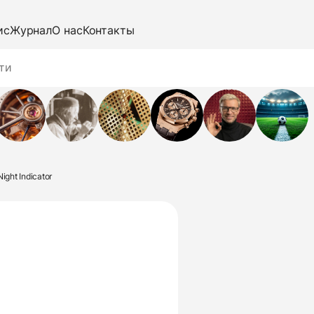
ис
Журнал
О нас
Контакты
ight Indicator