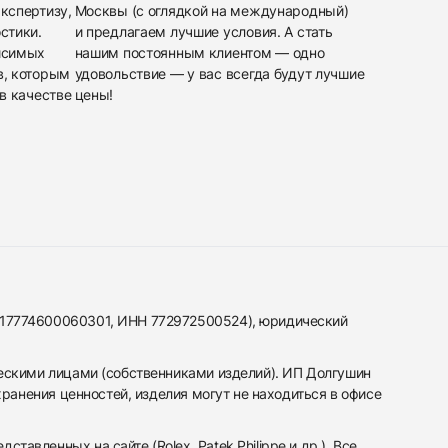
кспертизу,
Москвы (с оглядкой на международный)
стики.
и предлагаем лучшие условия. А стать
исимых
нашим постоянным клиентом — одно
в, которым
удовольствие — у вас всегда будут лучшие
в качестве
цены!
317774600060301, ИНН 772972500524), юридический
ескими лицами (собственниками изделий). ИП Долгушин
ранения ценностей, изделия могут не находиться в офисе
вленных на сайте (Rolex, Patek Philippe и др.). Все