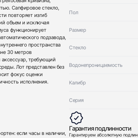
 трехосевая кривизна,
Franck Muller
Хорошее
тью. Сапфировое стекло,
$18,550
Retrograde Hour with Day & Night Indicator
Пол
ти повторяет изгиб
Хорошее
$18,550
кий объем и исключая
пуса функционирует
Размер
автоматического подзавода,
внутреннего пространства
Стекло
вне 30 метров
 аксессуар, требующий
Водонепроницаемость
реды. Лот представлен без
осит фокус оценки
ичность исполнения.
Приложите фото ваших часов…
Калибр
Отправить заявку
Серия
Отправить заявку
Гарантия подлинности
ртен: если часы в наличии,
Гарантируем абсолютную подлин