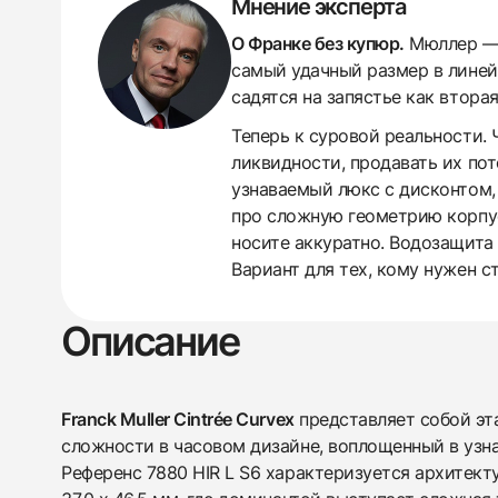
Мнение эксперта
О Франке без купюр.
Мюллер — э
самый удачный размер в линейк
садятся на запястье как втора
Теперь к суровой реальности. 
ликвидности, продавать их пот
438
285
145
142
205
204
195
150
6
узнаваемый люкс с дисконтом,
про сложную геометрию корпус
носите аккуратно. Водозащита 
Вариант для тех, кому нужен с
Описание
Franck Muller Cintrée Curvex
представляет собой эт
сложности в часовом дизайне, воплощенный в узн
Референс 7880 HIR L S6 характеризуется архитек