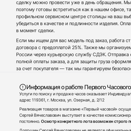
сделку можно провести уже в день обращения. Мы
поэтому готовы встретиться как в нашем офисе, т
профильном сервисном центре столицы на ваш вы
убедиться в качестве и подлинности изделия. Опл
в момент сделки.
Если мы ищем для вас модель под заказ, работа с
договора с предоплатой 25%. Также мы организуе
России через курьерскую службу СДЭК. Отправка 
полной оплаты заказа, а для защиты груза оформл
за счет покупателя — так мы гарантируем безопас
Информация о работе Первого Часового
Услуги по поиску и продаже часов оказывает Индивиду
адрес 119361, г. Москва, ул. Озерная, д. 2/12
Реализация товаров в магазине «Первый часовой» осуще
Сергей Вячеславович выступает в качестве комиссионера
постоянно.
Осмотр конкретного лота возможен строго 
Долгушин Сергей Вячеславович не является официальным 