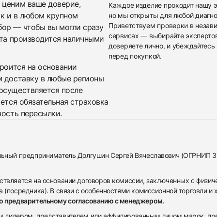
 ценим ваше доверие,
Каждое изделие проходит нашу э
ак и в любом крупном
но мы открыты для любой диагно
Приветствуем проверки в незав
бор — чтобы вы могли сразу
сервисах — выбирайте эксперто
ата производится наличными
доверяете лично, и убеждайтесь 
перед покупкой.
троится на основании
м доставку в любые регионы
осуществляется после
яется обязательная страховка
ность пересылки.
альный предприниматель Долгушин Сергей Вячеславович (ОГРНИП 
ствляется на основании договоров комиссии, заключенных с физич
 (посредника). В связи с особенностями комиссионной торговли и х
по предварительному согласованию с менеджером.
дилером, представителем или аффилированным лицом марок, предста