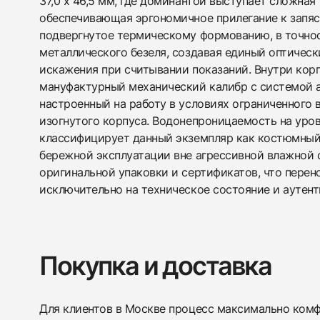
37,0 x 46,5 мм, где доминантой выступает сложная
обеспечивающая эргономичное прилегание к запяс
подвергнутое термическому формованию, в точнос
металлического безеля, создавая единый оптичес
искажения при считывании показаний. Внутри кор
мануфактурный механический калибр с системой 
настроенный на работу в условиях ограниченного 
изогнутого корпуса. Водонепроницаемость на уро
классифицирует данный экземпляр как костюмный
бережной эксплуатации вне агрессивной влажной с
оригинальной упаковки и сертификатов, что перен
исключительно на техническое состояние и аутент
Покупка и доставка
Для клиентов в Москве процесс максимально комфо