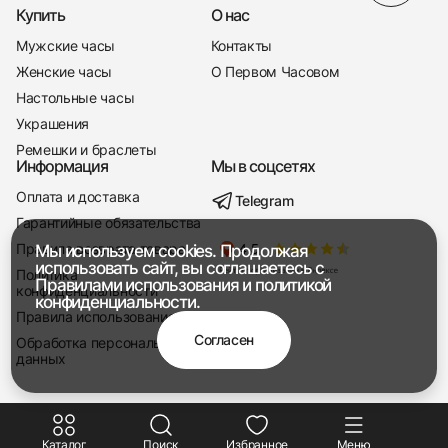
Купить
О нас
Мужские часы
Контакты
Женские часы
О Первом Часовом
Настольные часы
Украшения
Ремешки и браслеты
Информация
Мы в соцсетях
Оплата и доставка
Telegram
+7 916 221-22-37
Гарантийные обязательства
Правила возврата товара
Мы используем cookies. Продолжая
Мы насвязи 08:00 — 19:00
использовать сайт, вы соглашаетесь с
Политика
Правилами использования
и
политикой
конфиденциальности
конфиденциальности.
Правила использования
Согласен
Обработка персональных
данных
Каталог
Поиск
Избранное
Меню