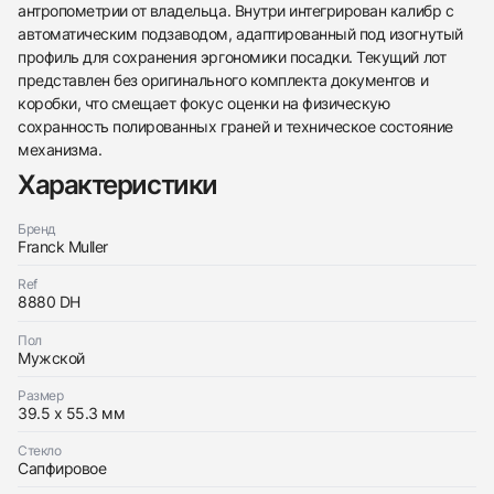
антропометрии от владельца. Внутри интегрирован калибр с
автоматическим подзаводом, адаптированный под изогнутый
профиль для сохранения эргономики посадки. Текущий лот
представлен без оригинального комплекта документов и
коробки, что смещает фокус оценки на физическую
сохранность полированных граней и техническое состояние
438
285
145
142
205
204
195
150
6
механизма.
Характеристики
Бренд
Franck Muller
Ref
8880 DH
Трейд-ин часов
Пол
Заказать эти часы
Оставьте ваши контактные данные и мы свяжемся
Мужской
с вами
Оставьте ваши контактные данные и мы свяжемся
Franck Muller
Размер
с вами
Cintree Curvex Day & Night
39.5 х 55.3 мм
Franck Muller
Хорошее
$13,200
Cintree Curvex Day & Night
Хорошее
Стекло
$13,200
Сапфировое