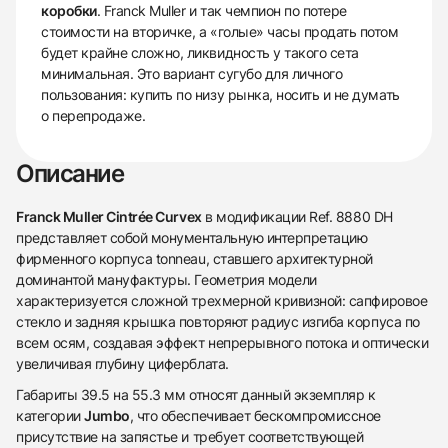
коробки
. Franck Muller и так чемпион по потере
стоимости на вторичке, а «голые» часы продать потом
будет крайне сложно, ликвидность у такого сета
минимальная. Это вариант сугубо для личного
пользования: купить по низу рынка, носить и не думать
о перепродаже.
Описание
Franck Muller Cintrée Curvex
в модификации Ref. 8880 DH
представляет собой монументальную интерпретацию
фирменного корпуса tonneau, ставшего архитектурной
доминантой мануфактуры. Геометрия модели
характеризуется сложной трехмерной кривизной: сапфировое
стекло и задняя крышка повторяют радиус изгиба корпуса по
всем осям, создавая эффект непрерывного потока и оптически
увеличивая глубину циферблата.
Габариты 39.5 на 55.3 мм относят данный экземпляр к
категории
Jumbo
, что обеспечивает бескомпромиссное
присутствие на запястье и требует соответствующей