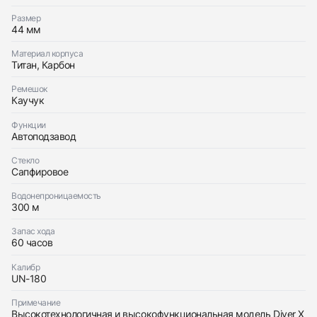
Размер
44 мм
Материал корпуса
Приложите фото ваших часов…
Титан, Карбон
Отправить заявку
Ремешок
Каучук
Отправить заявку
Функции
Автоподзавод
Стекло
Сапфировое
Водонепроницаемость
300 м
Запас хода
60 часов
Калибр
UN-180
Примечание
Высокотехнологичная и высокофункциональная модель Diver X