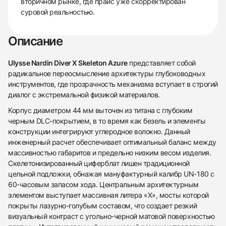
вторичном рынке, где прайс уже скорректирован
суровой реальностью.
Описание
Ulysse Nardin Diver X Skeleton Azure
представляет собой
радикальное переосмысление архитектуры глубоководных
инструментов, где прозрачность механизма вступает в строгий
диалог с экстремальной физикой материалов.
Корпус диаметром 44 мм выточен из титана с глубоким
черным DLC-покрытием, в то время как безель и элементы
конструкции интегрируют углеродное волокно. Данный
инженерный расчет обеспечивает оптимальный баланс между
массивностью габаритов и предельно низким весом изделия.
Скелетонизированный циферблат лишен традиционной
цельной подложки, обнажая мануфактурный калибр UN-180 с
60-часовым запасом хода. Центральным архитектурным
элементом выступает массивная литера «X», мосты которой
покрыты лазурно-голубым составом, что создает резкий
визуальный контраст с угольно-черной матовой поверхностью