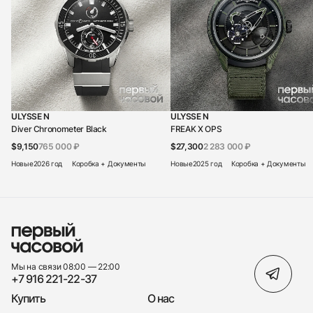
ULYSSE N
ULYSSE N
Diver Chronometer Black
FREAK X OPS
$9,150
765 000 ₽
$27,300
2 283 000 ₽
Новые
2026 год
Коробка + Документы
Новые
2025 год
Коробка + Документы
Мы на связи 08:00 — 22:00
+7 916 221-22-37
Купить
О нас