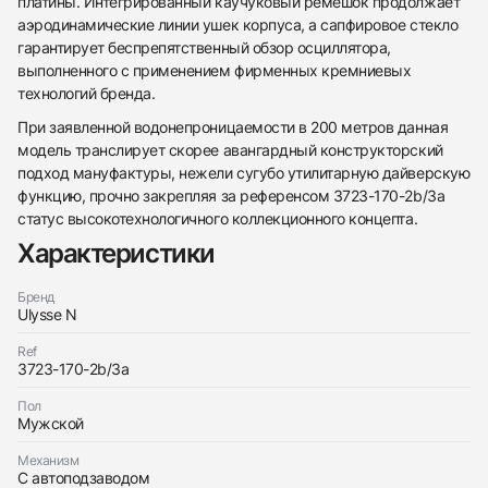
платины. Интегрированный каучуковый ремешок продолжает
аэродинамические линии ушек корпуса, а сапфировое стекло
гарантирует беспрепятственный обзор осциллятора,
выполненного с применением фирменных кремниевых
технологий бренда.
438
285
145
142
205
204
195
150
6
При заявленной водонепроницаемости в 200 метров данная
модель транслирует скорее авангардный конструкторский
подход мануфактуры, нежели сугубо утилитарную дайверскую
функцию, прочно закрепляя за референсом 3723-170-2b/3a
статус высокотехнологичного коллекционного концепта.
Характеристики
Трейд-ин часов
Бренд
Ulysse N
Купить эти часы
Оставьте ваши контактные данные и мы свяжемся
с вами
Ref
Оставьте ваши контактные данные и мы свяжемся
Ulysse N
3723-170-2b/3a
с вами
Diver X Skeleton Azure 44 mm
Ulysse N
Новые
Коробка + Документы
Пол
$23,600
Diver X Skeleton Azure 44 mm
Мужской
Новые
Коробка + Документы
$23,600
Механизм
С автоподзаводом