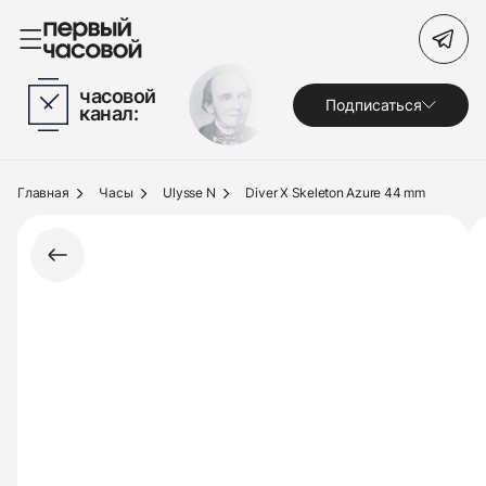
Поиск по сайту
часовой
Подписаться
канал:
Часы
Украшения
Главная
Часы
Ulysse N
Diver X Skeleton Azure 44 mm
По брендам
Под заказ
Выкуп
Сервис
Журнал
О нас
Контакты