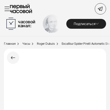
Поиск по сайту
часовой
Подписаться
канал:
Часы
Украшения
Главная
Часы
Roger Dubuis
Excalibur Spider Pirelli Automatic Sk
По брендам
Под заказ
Выкуп
Сервис
Журнал
О нас
Контакты