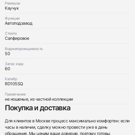
Ремешок
438
285
145
142
205
204
195
150
6
Каучук
Функции
Автоподзавод
Стекло
Сапфировое
Водонепроницаемость
Трейд-ин часов
50
Купить эти часы
Оставьте ваши контактные данные и мы свяжемся
Запас хода
60
с вами
Оставьте ваши контактные данные и мы свяжемся
Roger Dubuis
с вами
Excalibur Spider Pirelli Automatic Skeleton
Калибр
Roger Dubuis
Новые
Коробка
RD105SQ
$30,400
Excalibur Spider Pirelli Automatic Skeleton
Новые
Коробка
Примечание
$30,400
не ношеные, из частной коллекции
Покупка и доставка
Для клиентов в Москве процесс максимально комфортен: если
часы в наличии, сделку можно провести уже в день
обращения. Мы ценим ваше доверие, поэтому готовы
Приложите фото ваших часов…