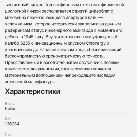
тактильный силуэт. Под сапфировым стеклом с фирменной
циклопной линзой располагается строгий циферблат с
мгновенно переключающейся апертурой даты —
усложнением, которое исторически закрепило за данным
референсом статус инженерного авангарда с момента его
дебюта в 1945 году. Внутри установлен мануфактурный
калибр 3235 с инновационным спуском Chronergy и
увеличенным до 72 часов запасом хода, обеспечивающий
бескомпромиссную хронометрическую точность.
Представленный в абсолютно новом состоянии с полным
комплектом документации, этот экземпляр является
материальным воплощением непреходящего наследия
женевской мануфактуры.
Характеристики
438
285
145
142
205
204
195
150
6
Бренд
Rolex
Ref
126234
Пол