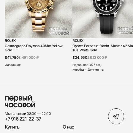
ROLEX
ROLEX
Cosmograph Daytona 40Mm Yellow
Oyster Perpetual Yacht-Master 42 M
Gold
18K White Gold
$41,750
3 491 000 ₽
$34,950
2 922 000 ₽
Идеальное
Идеальное
2025 год
Коробка + Документы
Мы на связи 08:00 — 22:00
+7 916 221-22-37
Купить
О нас