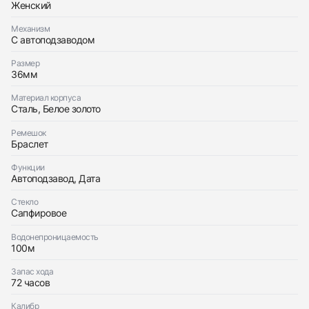
Женский
Трейд-ин часов
Механизм
С автоподзаводом
Заказать эти часы
Оставьте ваши контактные данные и мы свяжемся
с вами
Размер
Оставьте ваши контактные данные и мы свяжемся
Rolex
36мм
с вами
Datejust 36Mm Steel & White Gold Black Dial
Rolex
Новые
Коробка + Документы
Материал корпуса
$15,250
Datejust 36Mm Steel & White Gold Black Dial
Сталь, Белое золото
Новые
Коробка + Документы
$15,250
Ремешок
Браслет
Функции
Автоподзавод, Дата
Стекло
Приложите фото ваших часов…
Сапфировое
Отправить заявку
Водонепроницаемость
100м
Отправить заявку
Запас хода
72 часов
Калибр