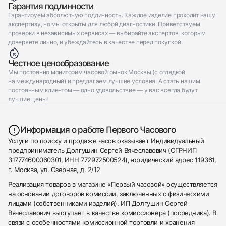
Гарантия подлинности
Гарантируем абсолютную подлинность. Каждое изделие проходит нашу
экспертизу, но мы открыты для любой диагностики. Приветствуем
проверки в независимых сервисах — выбирайте экспертов, которым
доверяете лично, и убеждайтесь в качестве перед покупкой.
Честное ценообразование
Мы постоянно мониторим часовой рынок Москвы (с оглядкой
на международный) и предлагаем лучшие условия. А стать нашим
постоянным клиентом — одно удовольствие — у вас всегда будут
лучшие цены!
Информация о работе Первого Часового
Услуги по поиску и продаже часов оказывает Индивидуальный
предприниматель Долгушин Сергей Вячеславович (ОГРНИП
317774600060301, ИНН 772972500524), юридический адрес 119361,
г. Москва, ул. Озерная, д. 2/12
Реализация товаров в магазине «Первый часовой» осуществляется
на основании договоров комиссии, заключенных с физическими
лицами (собственниками изделий). ИП Долгушин Сергей
Вячеславович выступает в качестве комиссионера (посредника). В
связи с особенностями комиссионной торговли и хранения