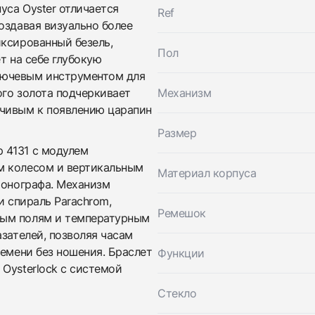
уса Oyster отличается
Ref
Трейд-ин часов
оздавая визуально более
Заказать эти часы
иксированный безель,
Оставьте ваши контактные данные и мы свяжемся с
Пол
вами
т на себе глубокую
Оставьте ваши контактные данные и мы свяжемся с
Rolex
лючевым инструментом для
вами
Cosmograph Daytona White Gold Blue Dial
ого золота подчеркивает
Механизм
Rolex
Новые
Коробка + Документы
$60,800
Cosmograph Daytona White Gold Blue Dial
йчивым к появлению царапин
Новые
Коробка + Документы
Размер
$60,800
 4131 с модулем
м колесом и вертикальным
Материал корпуса
ронографа. Механизм
и спираль Parachrom,
Ремешок
ным полям и температурным
азателей, позволяя часам
ремени без ношения. Браслет
Функции
Oysterlock с системой
Приложите фото ваших часов…
Стекло
Отправить заявку