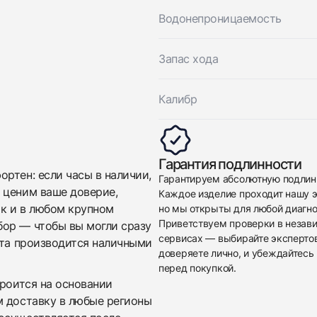
Отправить заявку
Водонепроницаемость
Запас хода
Калибр
Гарантия подлинности
ртен: если часы в наличии,
Гарантируем абсолютную подлин
 ценим ваше доверие,
Каждое изделие проходит нашу э
ак и в любом крупном
но мы открыты для любой диагно
Приветствуем проверки в незав
бор — чтобы вы могли сразу
сервисах — выбирайте эксперто
ата производится наличными
доверяете лично, и убеждайтесь 
перед покупкой.
троится на основании
м доставку в любые регионы