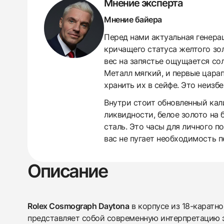
Мнение эксперта
Мнение байера
Перед нами актуальная генерац
кричащего статуса желтого зо
вес на запястье ощущается сол
Металл мягкий, и первые царап
хранить их в сейфе. Это неизбе
Внутри стоит обновленный кал
ликвидности, белое золото на 
сталь. Это часы для личного п
вас не пугает необходимость 
438
285
145
142
205
204
195
150
6
Описание
Rolex Cosmograph Daytona
в корпусе из 18-каратно
представляет собой современную интерпретацию 