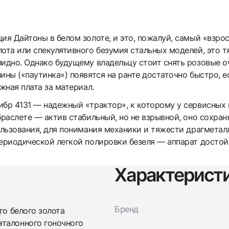
ия Дайтоны в белом золоте, и это, пожалуй, самый «взрос
лота или спекулятивного безумия стальных моделей, это
идно. Однако будущему владельцу стоит снять розовые оч
ины («паутинка») появятся на ранте достаточно быстро, е
жная плата за материал.
ибр 4131 — надежный «трактор», к которому у сервисных 
браслете — актив стабильный, но не взрывной, оно сохраня
ользования, для понимания механики и тяжести драгметал
периодической легкой полировки безеля — аппарат достой
Характерист
Бренд
го белого золота
эталонного гоночного