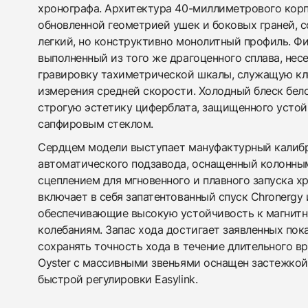
хронографа. Архитектура 40-миллиметрового корп
обновленной геометрией ушек и боковых граней, с
легкий, но конструктивно монолитный профиль. Ф
выполненный из того же драгоценного сплава, несе
гравировку тахиметрической шкалы, служащую к
измерения средней скорости. Холодный блеск бел
строгую эстетику циферблата, защищенного усто
сапфировым стеклом.
Сердцем модели выступает мануфактурный калибр
автоматического подзавода, оснащенный колонны
сцеплением для мгновенного и плавного запуска х
включает в себя запатентованный спуск Chronergy 
обеспечивающие высокую устойчивость к магнит
колебаниям. Запас хода достигает заявленных пок
сохранять точность хода в течение длительного в
Oyster с массивными звеньями оснащен застежкой 
быстрой регулировки Easylink.