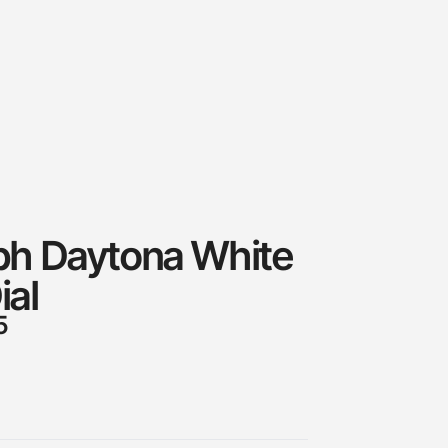
h Daytona White
ial
5