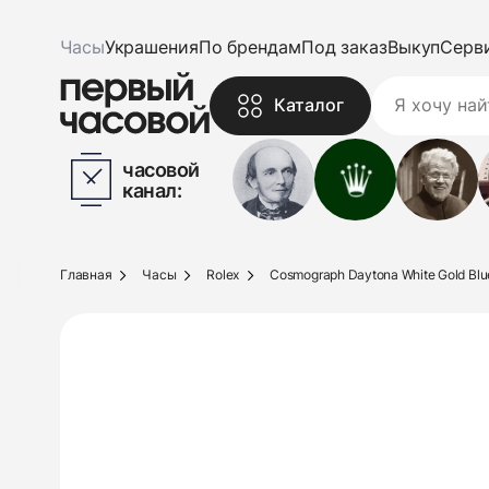
Часы
Украшения
По брендам
Под заказ
Выкуп
Серв
Каталог
часовой
канал:
Главная
Часы
Rolex
Cosmograph Daytona White Gold Blue