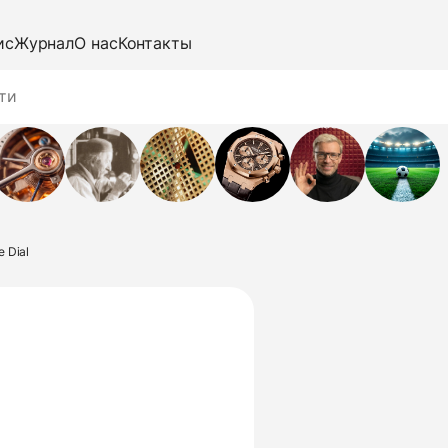
ис
Журнал
О нас
Контакты
 Dial