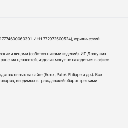
317774600060301, ИНН 772972500524), юридический
ескими лицами (собственниками изделий). ИП Долгушин
ранения ценностей, изделия могут не находиться в офисе
вленных на сайте (Rolex, Patek Philippe и др.). Все
 товаров, вводимых в гражданский оборот третьими